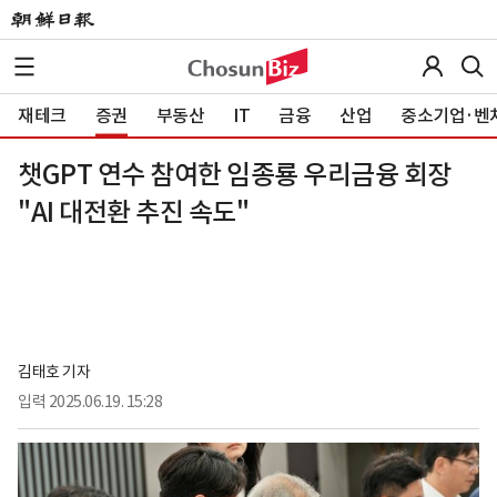
재테크
증권
부동산
IT
금융
산업
중소기업·벤
챗GPT 연수 참여한 임종룡 우리금융 회장
"AI 대전환 추진 속도"
김태호 기자
입력
2025.06.19. 15:28