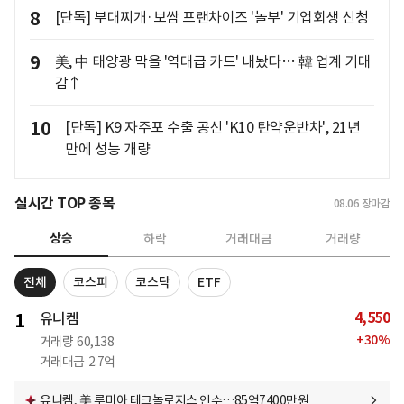
8
[단독] 부대찌개·보쌈 프랜차이즈 '놀부' 기업회생 신청
9
美, 中 태양광 막을 '역대급 카드' 내놨다… 韓 업계 기대
감↑
10
[단독] K9 자주포 수출 공신 'K10 탄약운반차', 21년
만에 성능 개량
실시간 TOP 종목
08.06
장마감
상승
하락
거래대금
거래량
전체
코스피
코스닥
ETF
4,550
1
유니켐
+
30
%
거래량
60,138
거래대금
2.7억
유니켐, 美 루미아 테크놀로지스 인수…85억7400만원