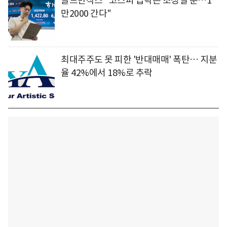
골드만삭스 "코스피 급락은 조정일 뿐…1
만2000 간다"
최대주주도 못 피한 '반대매매' 폭탄… 지분
율 42%에서 18%로 추락