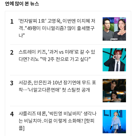
연예 많이 본 뉴스
1
'전자발찌 1호' 고영욱, 이번엔 이지혜 저
격.."49평이 미니멀리즘? 많이 출세했구
나"
2
스트레이 키즈, '과거 vs 미래'로 갈 수 있
다면? 리노 "딱 2주 전으로 가고 싶다"
3
서강준, 안은진과 10년 장기연애 무드 포
착…'너말고다른연애' 첫 스틸컷 공개
4
샤를리즈 테론, '박진영 비닐바지' 생각나
는 비닐치마..이걸 이렇게 소화해? [핫피
플]