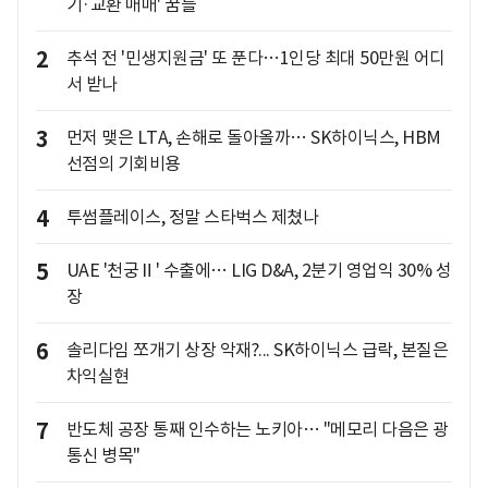
기·교환 매매' 꿈틀
2
추석 전 '민생지원금' 또 푼다…1인당 최대 50만원 어디
서 받나
3
먼저 맺은 LTA, 손해로 돌아올까… SK하이닉스, HBM
선점의 기회비용
4
투썸플레이스, 정말 스타벅스 제쳤나
5
UAE '천궁Ⅱ' 수출에… LIG D&A, 2분기 영업익 30% 성
장
6
솔리다임 쪼개기 상장 악재?... SK하이닉스 급락, 본질은
차익실현
7
반도체 공장 통째 인수하는 노키아… "메모리 다음은 광
통신 병목"