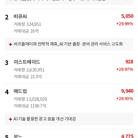
5,050
2
비큐AI
+
29.99
%
거래량
324,951
거래대금
16억
비즈플레이와 전략적 제휴, AI 기반 출장·경비 관리 서비스 고도화
928
3
이스트에이드
+
29.97
%
거래량
2,620,951
거래대금
22.3억
9,940
4
매드업
+
29.93
%
거래량
13,028,020
거래대금
1190.7억
AI 기술 활용한 광고 효율 개선 기대감
4,775
5
본느