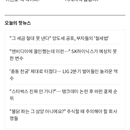
오늘의 핫뉴스
"그 세금 절대 못 낸다" 양도세 공포, 부자들의 '절세법'
"엔비디아에 올인했는데 이런…" SK하이닉스가 예상치 못
한 변수
'중동 천궁' 제대로 터졌다… LIG 2분기 벌어들인 놀라운 액
수
"스타벅스 진짜 안 가나?"… 탱크데이 논란 후 바뀐 결제 순
위
"불닭 파는 그 삼양 아니에요?" 주식할 때 주의해야 할 회사
명들