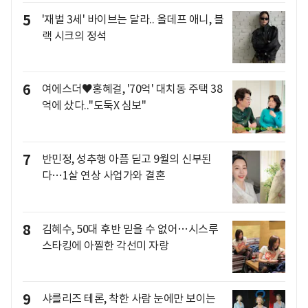
5
'재벌 3세' 바이브는 달라.. 올데프 애니, 블
랙 시크의 정석
6
여에스더♥홍혜걸, '70억' 대치동 주택 38
억에 샀다.."도둑X 심보"
7
반민정, 성추행 아픔 딛고 9월의 신부된
다…1살 연상 사업가와 결혼
8
김혜수, 50대 후반 믿을 수 없어…시스루
스타킹에 아찔한 각선미 자랑
9
샤를리즈 테론, 착한 사람 눈에만 보이는