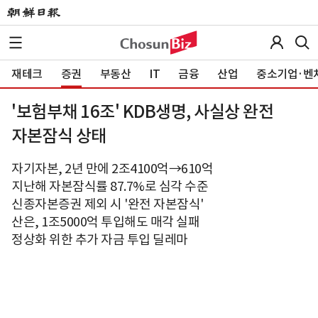
재테크
증권
부동산
IT
금융
산업
중소기업·벤
'보험부채 16조' KDB생명, 사실상 완전
자본잠식 상태
자기자본, 2년 만에 2조4100억→610억
지난해 자본잠식률 87.7%로 심각 수준
신종자본증권 제외 시 '완전 자본잠식'
산은, 1조5000억 투입해도 매각 실패
정상화 위한 추가 자금 투입 딜레마