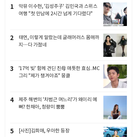
1
악뮤 이수현, '김성주子' 김민국과 스위스
여행 "첫 만남에 2시간 넘게 기다렸다"
2
태연, 이렇게 말랐는데 글래머러스 몸매까
지…다 가졌네
3
'17억 빚' 함께 견딘 친母 애틋한 효심..MC
그리 "제가 챙겨야죠" 뭉클
4
제주 해변의 '차범근 며느리'가 왜이리 예
뻐? 한채아, 청량미 뿜뿜
5
[사진]김희애, 우아한 등장