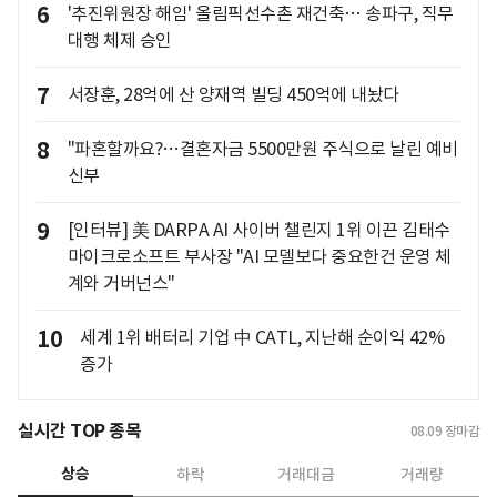
6
'추진위원장 해임' 올림픽선수촌 재건축… 송파구, 직무
대행 체제 승인
7
서장훈, 28억에 산 양재역 빌딩 450억에 내놨다
8
"파혼할까요?…결혼자금 5500만원 주식으로 날린 예비
신부
9
[인터뷰] 美 DARPA AI 사이버 챌린지 1위 이끈 김태수
마이크로소프트 부사장 "AI 모델보다 중요한건 운영 체
계와 거버넌스"
10
세계 1위 배터리 기업 中 CATL, 지난해 순이익 42%
증가
실시간 TOP 종목
08.09
장마감
상승
하락
거래대금
거래량