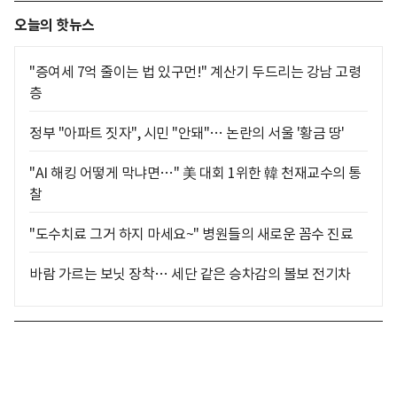
오늘의 핫뉴스
"증여세 7억 줄이는 법 있구먼!" 계산기 두드리는 강남 고령
층
정부 "아파트 짓자", 시민 "안돼"… 논란의 서울 '황금 땅'
"AI 해킹 어떻게 막냐면…" 美 대회 1위한 韓 천재교수의 통
찰
"도수치료 그거 하지 마세요~" 병원들의 새로운 꼼수 진료
바람 가르는 보닛 장착… 세단 같은 승차감의 볼보 전기차