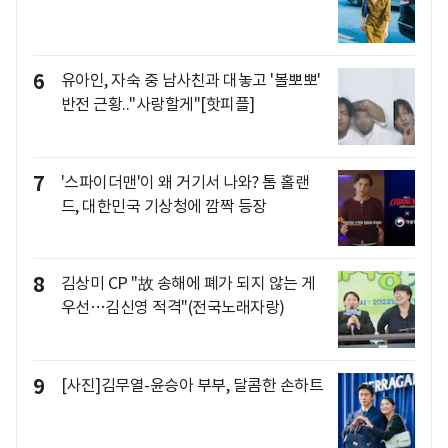
6
유아인, 자숙 중 남사친과 대놓고 '볼뽀뽀'
반전 근황.."사랑할게"[핫피플]
7
'스파이더맨'이 왜 거기서 나와? 톰 홀랜
드, 대한민국 기상청에 깜짝 등장
8
김상미 CP "故 송해에 폐가 되지 않는 게
우선…김신영 적격"(전국노래자랑)
9
[사진]김무열-윤승아 부부, 달콤한 손하트