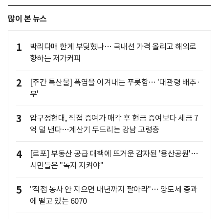
많이 본 뉴스
1
박리다매 한계 부딪혔나… 국내선 가격 올리고 해외로
향하는 저가커피
2
[주간 특산물] 폭염을 이겨내는 푸릇함… '대관령 배추·
무'
3
압구정현대, 직접 증여가 매각 후 현금 증여보다 세금 7
억 덜 낸다…계산기 두드리는 강남 고령층
4
[르포] 부동산 공급 대책에 뜨거운 감자된 '용산공원'…
시민들은 "녹지 지켜야"
5
"직접 농사 안 지으면 내년까지 팔아라"… 양도세 중과
에 떨고 있는 6070