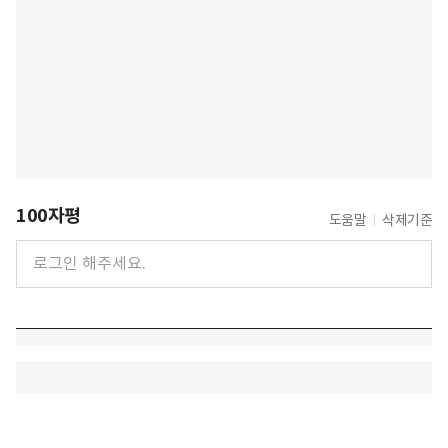
100자평
도움말
삭제기준