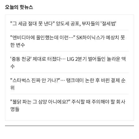
오늘의 핫뉴스
"그 세금 절대 못 낸다" 양도세 공포, 부자들의 '절세법'
"엔비디아에 올인했는데 이런…" SK하이닉스가 예상치 못
한 변수
'중동 천궁' 제대로 터졌다… LIG 2분기 벌어들인 놀라운 액
수
"스타벅스 진짜 안 가나?"… 탱크데이 논란 후 바뀐 결제 순
위
"불닭 파는 그 삼양 아니에요?" 주식할 때 주의해야 할 회사
명들