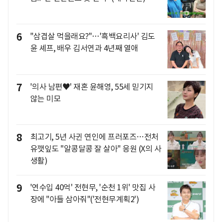
6
"삼겹살 먹을래요?"…'흑백요리사' 김도
윤 셰프, 배우 김서연과 4년째 열애
7
'의사 남편♥' 재혼 윤해영, 55세 믿기지
않는 미모
8
최고기, 5년 사귄 연인에 프러포즈…전처
유깻잎도 "알콩달콩 잘 살아" 응원 (X의 사
생활)
9
'연수입 40억' 전현무, '순천 1위' 맛집 사
장에 "아들 삼아줘"('전현무계획2')