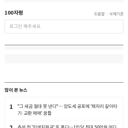
100자평
도움말
삭제기준
많이 본 뉴스
1
"그 세금 절대 못 낸다"… 양도세 공포에 '제자리 갈아타
기·교환 매매' 꿈틀
2
추석 전 '민생지원금' 또 푼다…1인당 최대 50만원 어디