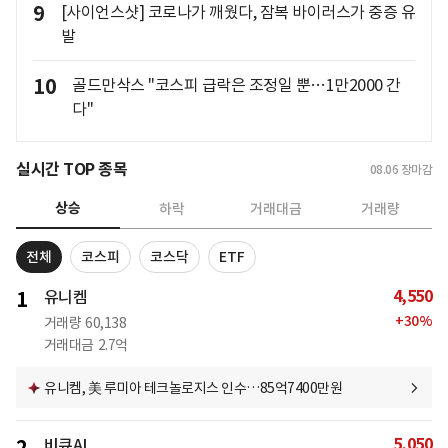
9
[사이언스샷] 코로나가 깨웠다, 잠복 바이러스가 중증 유
발
10
골드만삭스 "코스피 급락은 조정일 뿐…1만2000 간
다"
실시간 TOP 종목
08.06
장마감
상승
하락
거래대금
거래량
전체
코스피
코스닥
ETF
4,550
1
유니켐
+
30
%
거래량
60,138
거래대금
2.7억
유니켐, 美 루미아 테크놀로지스 인수…85억7400만원
5,050
비큐AI