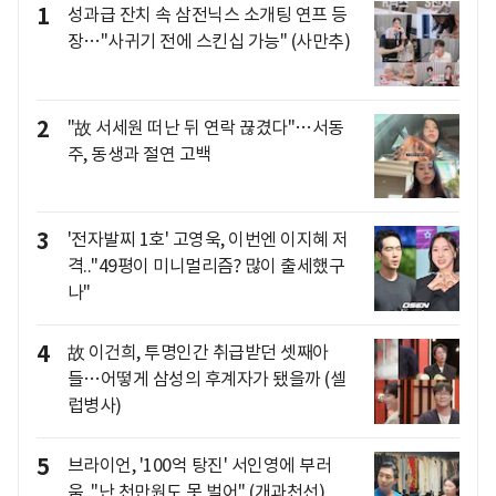
1
성과급 잔치 속 삼전닉스 소개팅 연프 등
장…"사귀기 전에 스킨십 가능" (사만추)
2
"故 서세원 떠난 뒤 연락 끊겼다"…서동
주, 동생과 절연 고백
3
'전자발찌 1호' 고영욱, 이번엔 이지혜 저
격.."49평이 미니멀리즘? 많이 출세했구
나"
4
故 이건희, 투명인간 취급받던 셋째아
들…어떻게 삼성의 후계자가 됐을까 (셀
럽병사)
5
브라이언, '100억 탕진' 서인영에 부러
움.."난 천만원도 못 벌어" (개과천선)