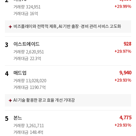
2
+
29.99
%
거래량
324,951
거래대금
16억
비즈플레이와 전략적 제휴, AI 기반 출장·경비 관리 서비스 고도화
928
3
이스트에이드
+
29.97
%
거래량
2,620,951
거래대금
22.3억
9,940
4
매드업
+
29.93
%
거래량
13,028,020
거래대금
1190.7억
AI 기술 활용한 광고 효율 개선 기대감
4,775
5
본느
+
29.93
%
거래량
3,261,711
거래대금
148.4억