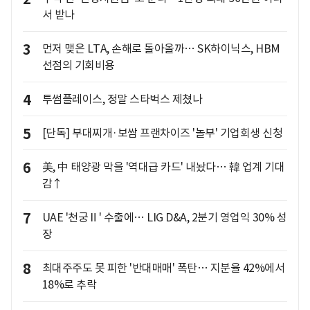
서 받나
3
먼저 맺은 LTA, 손해로 돌아올까… SK하이닉스, HBM
선점의 기회비용
4
투썸플레이스, 정말 스타벅스 제쳤나
5
[단독] 부대찌개·보쌈 프랜차이즈 '놀부' 기업회생 신청
6
美, 中 태양광 막을 '역대급 카드' 내놨다… 韓 업계 기대
감↑
7
UAE '천궁Ⅱ' 수출에… LIG D&A, 2분기 영업익 30% 성
장
8
최대주주도 못 피한 '반대매매' 폭탄… 지분율 42%에서
18%로 추락