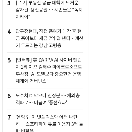
3
[르포] 부동산 공급 대책에 뜨거운
감자된 '용산공원'… 시민들은 "녹지
지켜야"
4
압구정현대, 직접 증여가 매각 후 현
금 증여보다 세금 7억 덜 낸다…계산
기 두드리는 강남 고령층
5
[인터뷰] 美 DARPA AI 사이버 챌린
지 1위 이끈 김태수 마이크로소프트
부사장 "AI 모델보다 중요한건 운영
체계와 거버넌스"
6
도수치료 막으니 신장분사·체외충
격파로… 비급여 '풍선효과'
7
'음악 앱'이 넷플릭스와 어깨 나란
히… 스포티파이 유료 이용자 3억 돌
파 비결은