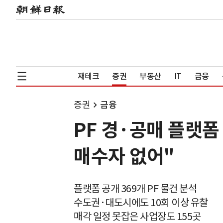
재테크
증권
부동산
IT
금융
증권
금융
PF 경·공매 플랫폼
매수자 없어"
플랫폼 공개 369개 PF 물건 분석
수도권·대도시에도 10회 이상 유찰
매각 일정 못잡은 사업장도 155곳