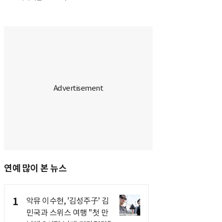
연예 많이 본 뉴스
1
악뮤 이수현, '김성주子' 김
민국과 스위스 여행 "첫 만