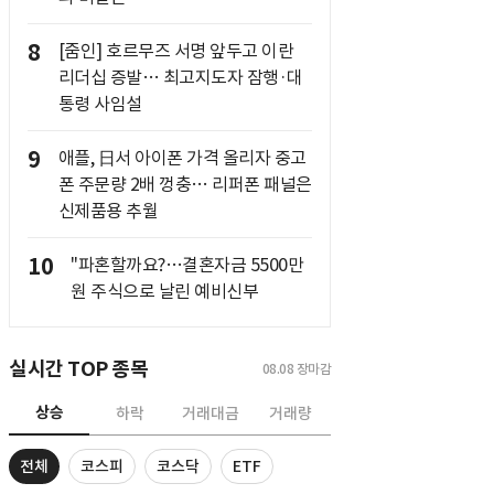
8
[줌인] 호르무즈 서명 앞두고 이란
리더십 증발… 최고지도자 잠행·대
통령 사임설
9
애플, 日서 아이폰 가격 올리자 중고
폰 주문량 2배 껑충… 리퍼폰 패널은
신제품용 추월
10
"파혼할까요?…결혼자금 5500만
원 주식으로 날린 예비신부
실시간 TOP 종목
08.08
장마감
상승
하락
거래대금
거래량
전체
코스피
코스닥
ETF