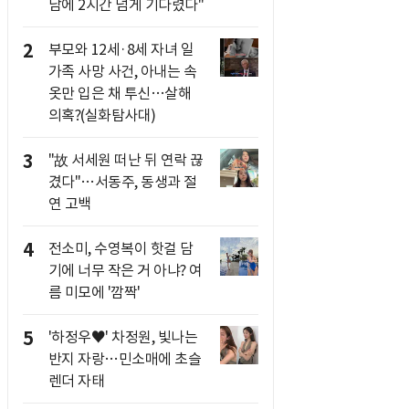
남에 2시간 넘게 기다렸다"
2
부모와 12세·8세 자녀 일
가족 사망 사건, 아내는 속
옷만 입은 채 투신…살해
의혹?(실화탐사대)
3
"故 서세원 떠난 뒤 연락 끊
겼다"…서동주, 동생과 절
연 고백
4
전소미, 수영복이 핫걸 담
기에 너무 작은 거 아냐? 여
름 미모에 '깜짝'
5
'하정우♥' 차정원, 빛나는
반지 자랑…민소매에 초슬
렌더 자태