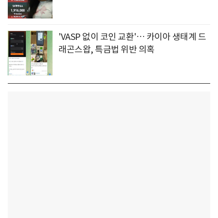
'VASP 없이 코인 교환'… 카이아 생태계 드
래곤스왑, 특금법 위반 의혹