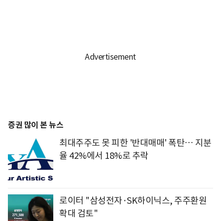
증권 많이 본 뉴스
최대주주도 못 피한 '반대매매' 폭탄… 지분
율 42%에서 18%로 추락
로이터 "삼성전자·SK하이닉스, 주주환원
확대 검토"