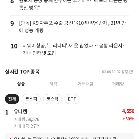
8
반도체 공장 통째 인수하는 노키아… "메모리 다음은 광
통신 병목"
9
[단독] K9 자주포 수출 공신 'K10 탄약운반차', 21년 만
에 성능 개량
10
티웨이항공, '트리니티' 새 옷 입었다… 공항 라운지·
기내 인터넷 도입
실시간 TOP 종목
08.06 11:32
장중
상승
하락
거래대금
거래량
전체
코스피
코스닥
ETF
4,550
1
유니켐
+
30
%
거래량
59,526
거래대금
2.7억