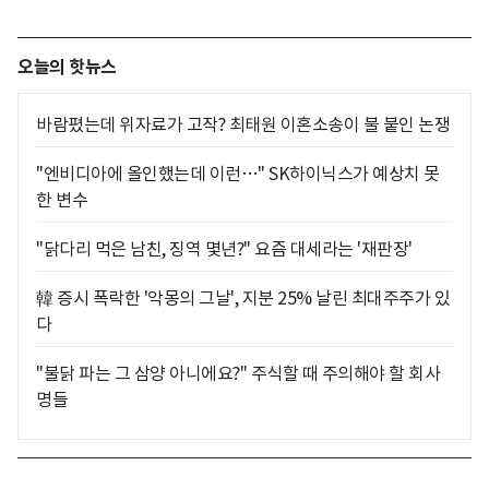
오늘의 핫뉴스
바람폈는데 위자료가 고작? 최태원 이혼소송이 불 붙인 논쟁
"엔비디아에 올인했는데 이런…" SK하이닉스가 예상치 못
한 변수
"닭다리 먹은 남친, 징역 몇년?" 요즘 대세라는 '재판장'
韓 증시 폭락한 '악몽의 그날', 지분 25% 날린 최대주주가 있
다
"불닭 파는 그 삼양 아니에요?" 주식할 때 주의해야 할 회사
명들