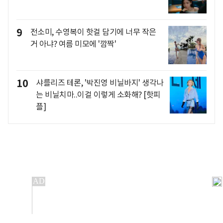
9
전소미, 수영복이 핫걸 담기에 너무 작은
거 아냐? 여름 미모에 '깜짝'
10
샤를리즈 테론, '박진영 비닐바지' 생각나
는 비닐치마..이걸 이렇게 소화해? [핫피
플]
개인정보처리방침
앱설치(Android)