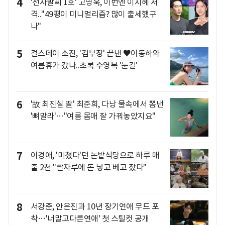
4
'전자발찌 1호' 고영욱, 이번엔 이지혜 저
격.."49평이 미니멀리즘? 많이 출세했구
나"
5
걸스데이 소진, '김부장' 끝낸 ♥이동하와
여름휴가 갔나..초록 수영복 '눈길'
6
'故 최진실 딸' 최준희, 다낭 물속에서 뽐낸
'뼈말라'…"여름 몸매 잘 가꿔놓았지요"
7
이경애, '미쳤다'던 논밭식당으로 하루 매
출 2천 "쌀자루에 돈 넣고 베고 잤다"
8
서강준, 안은진과 10년 장기연애 무드 포
착…'너말고다른연애' 첫 스틸컷 공개