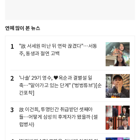
연예 많이 본 뉴스
1
"故 서세원 떠난 뒤 연락 끊겼다"…서동
주, 동생과 절연 고백
2
'나솔' 29기 영수, ♥옥순과 결별설 일
축…"알아가고 있는 단계" ('벙벙튜브')[순
간포착]
3
故 이건희, 투명인간 취급받던 셋째아
들…어떻게 삼성의 후계자가 됐을까 (셀
럽병사)