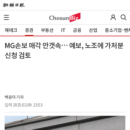
재테크
증권
부동산
IT
금융
산업
중소기업·벤
MG손보 매각 안갯속… 예보, 노조에 가처분
신청 검토
백윤미 기자
입력
2025.02.09. 13:53