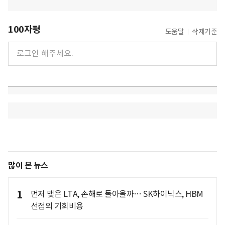
100자평
도움말
삭제기준
많이 본 뉴스
1
먼저 맺은 LTA, 손해로 돌아올까… SK하이닉스, HBM
선점의 기회비용