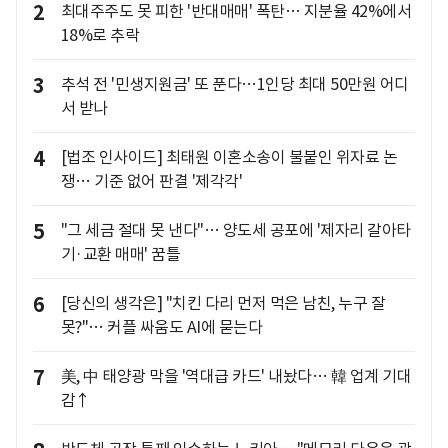
2
최대주주도 못 피한 '반대매매' 폭탄… 지분율 42%에서
18%로 추락
3
추석 전 '민생지원금' 또 푼다…1인당 최대 50만원 어디
서 받나
4
[법조 인사이드] 최태원 이혼소송이 불붙인 위자료 논
쟁… 기준 없어 판결 '제각각'
5
"그 세금 절대 못 낸다"… 양도세 공포에 '제자리 갈아타
기·교환 매매' 꿈틀
6
[당신의 생각은] "치킨 다리 먼저 먹은 남친, 누구 잘
못?"… 커플 싸움도 AI에 묻는다
7
美, 中 태양광 막을 '역대급 카드' 내놨다… 韓 업계 기대
감↑