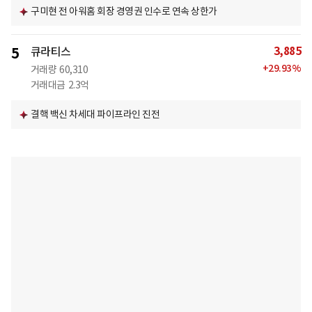
구미현 전 아워홈 회장 경영권 인수로 연속 상한가
3,885
5
큐라티스
+
29.93
%
거래량
60,310
거래대금
2.3억
결핵 백신 차세대 파이프라인 진전