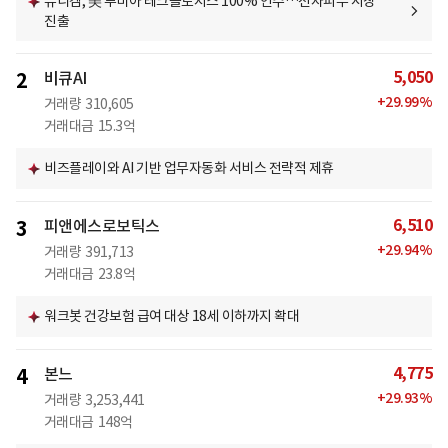
유니켐, 美 루미아 테크놀로지스 100% 인수…전자피부 시장
진출
5,050
2
비큐AI
+
29.99
%
거래량
310,605
거래대금
15.3억
비즈플레이와 AI 기반 업무자동화 서비스 전략적 제휴
6,510
3
피앤에스로보틱스
+
29.94
%
거래량
391,713
거래대금
23.8억
워크봇 건강보험 급여 대상 18세 이하까지 확대
4,775
4
본느
+
29.93
%
거래량
3,253,441
거래대금
148억