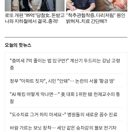
오늘의 핫뉴스
"증여세 7억 줄이는 법 있구먼!" 계산기 두드리는 강남 고령
층
정부 "아파트 짓자", 시민 "안돼"… 논란의 서울 '황금 땅'
"AI 해킹 어떻게 막냐면…" 美 대회 1위한 韓 천재교수의 통
찰
"도수치료 그거 하지 마세요~" 병원들의 새로운 꼼수 진료
바람 가르는 보닛 장착… 세단 같은 승차감의 볼보 전기차