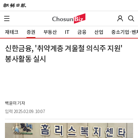
재테크
증권
부동산
IT
금융
산업
중소기업·벤
신한금융, '취약계층 겨울철 의식주 지원'
봉사활동 실시
백윤미 기자
입력
2025.02.09. 10:07