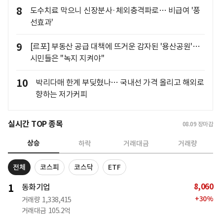
8
도수치료 막으니 신장분사·체외충격파로… 비급여 '풍
선효과'
9
[르포] 부동산 공급 대책에 뜨거운 감자된 '용산공원'…
시민들은 "녹지 지켜야"
10
박리다매 한계 부딪혔나… 국내선 가격 올리고 해외로
향하는 저가커피
실시간 TOP 종목
08.09
장마감
상승
하락
거래대금
거래량
전체
코스피
코스닥
ETF
8,060
1
동화기업
+
30
%
거래량
1,338,415
거래대금
105.2억