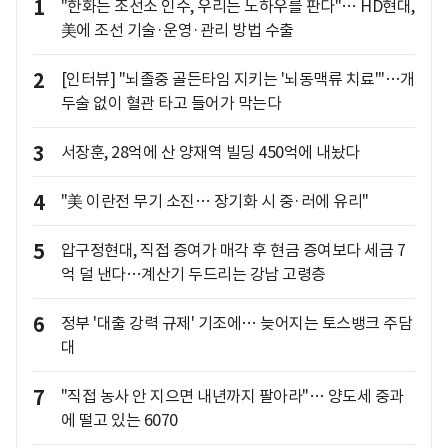
1
"한화는 조선소 인수, 우리는 노하우를 판다"… HD현대,
美에 조선 기술·운영·관리 방법 수출
2
[인터뷰] "뇌졸중 골든타임 지키는 '뇌동맥류 치료'"…개
두술 없이 혈관 타고 들어가 막는다
3
서장훈, 28억에 산 양재역 빌딩 450억에 내놨다
4
"美 이란전 무기 소진… 장기화 시 중·러에 유리"
5
압구정현대, 직접 증여가 매각 후 현금 증여보다 세금 7
억 덜 낸다…계산기 두드리는 강남 고령층
6
정부 '대출 강력 규제' 기조에… 늦어지는 토스뱅크 주담
대
7
"직접 농사 안 지으면 내년까지 팔아라"… 양도세 중과
에 떨고 있는 6070