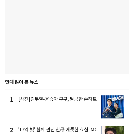
연예 많이 본 뉴스
1
[사진]김무열-윤승아 부부, 달콤한 손하트
2
'17억 빚' 함께 견딘 친母 애틋한 효심..MC