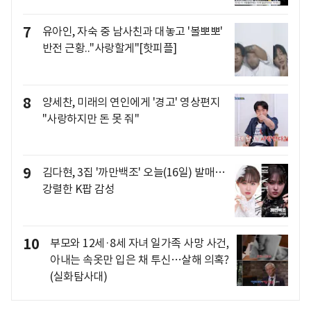
7
유아인, 자숙 중 남사친과 대놓고 '볼뽀뽀'
반전 근황.."사랑할게"[핫피플]
8
양세찬, 미래의 연인에게 '경고' 영상편지
"사랑하지만 돈 못 줘"
9
김다현, 3집 '까만백조' 오늘(16일) 발매…
강렬한 K팝 감성
10
부모와 12세·8세 자녀 일가족 사망 사건,
아내는 속옷만 입은 채 투신…살해 의혹?
(실화탐사대)