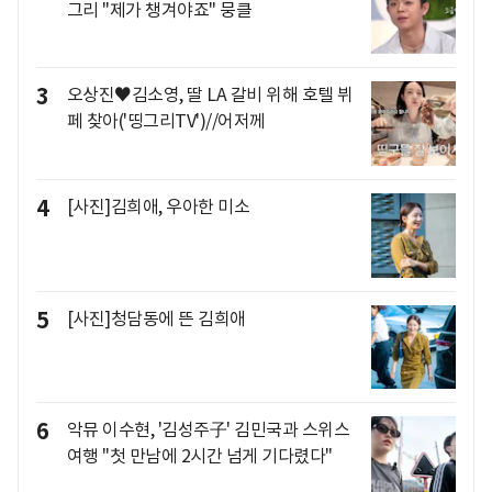
그리 "제가 챙겨야죠" 뭉클
3
오상진♥김소영, 딸 LA 갈비 위해 호텔 뷔
페 찾아('띵그리TV')//어저께
4
[사진]김희애, 우아한 미소
5
[사진]청담동에 뜬 김희애
6
악뮤 이수현, '김성주子' 김민국과 스위스
여행 "첫 만남에 2시간 넘게 기다렸다"