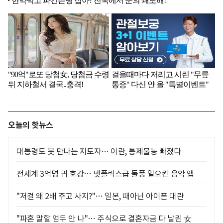
오늘의 핫뉴스
대통령도 못 만나는 지도자… 이란, 통제불능 빠졌다
전세계 3억명 귀 호강… 넷플릭스급 돌풍 일으킨 음악 앱
"저걸 왜 2배 주고 사지?"… 일본, 때아닌 아이폰 대란
"파혼 말할 엄두 안 나"… 주식으로 결혼자금 다 날린 女