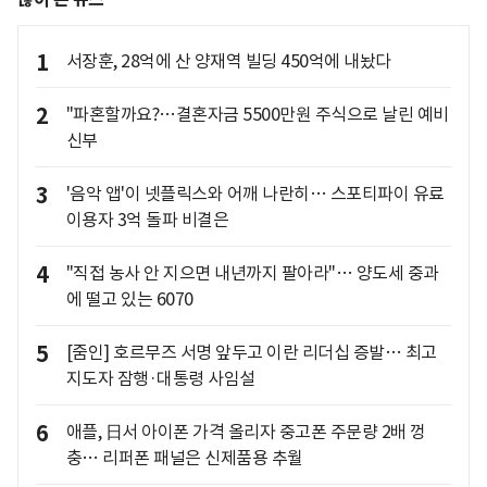
1
서장훈, 28억에 산 양재역 빌딩 450억에 내놨다
2
"파혼할까요?…결혼자금 5500만원 주식으로 날린 예비
신부
3
'음악 앱'이 넷플릭스와 어깨 나란히… 스포티파이 유료
이용자 3억 돌파 비결은
4
"직접 농사 안 지으면 내년까지 팔아라"… 양도세 중과
에 떨고 있는 6070
5
[줌인] 호르무즈 서명 앞두고 이란 리더십 증발… 최고
지도자 잠행·대통령 사임설
6
애플, 日서 아이폰 가격 올리자 중고폰 주문량 2배 껑
충… 리퍼폰 패널은 신제품용 추월