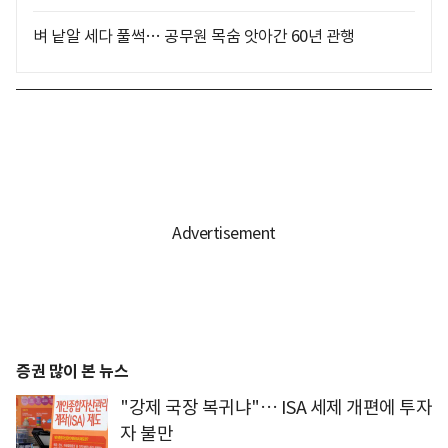
벼 낱알 세다 풀썩… 공무원 목숨 앗아간 60년 관행
증권 많이 본 뉴스
"강제 국장 복귀냐"… ISA 세제 개편에 투자
자 불만