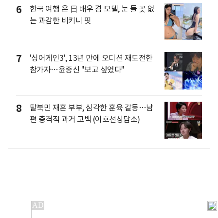
6
한국 여행 온 日 배우 겸 모델, 눈 둘 곳 없
는 과감한 비키니 핏
7
'싱어게인3', 13년 만에 오디션 재도전한
참가자…윤종신 "보고 싶었다"
8
탈북민 재혼 부부, 심각한 훈육 갈등…남
편 충격적 과거 고백 (이호선상담소)