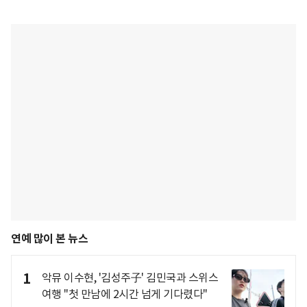
연예 많이 본 뉴스
1
악뮤 이수현, '김성주子' 김민국과 스위스
여행 "첫 만남에 2시간 넘게 기다렸다"