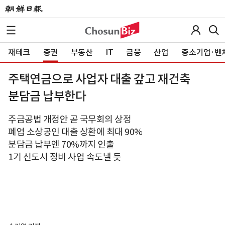
재테크
증권
부동산
IT
금융
산업
중소기업·벤
주택연금으로 사업자 대출 갚고 재건축
분담금 납부한다
주금공법 개정안 곧 국무회의 상정
폐업 소상공인 대출 상환에 최대 90%
분담금 납부엔 70%까지 인출
1기 신도시 정비 사업 속도낼 듯