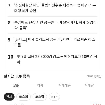
7
'추진위원장 해임' 올림픽선수촌 재건축… 송파구, 직무
대행 체제 승인
8
폭염에도 현장 지킨 공무원… 벼 낱알 세다, 화재 진압하
다 '풀썩'
9
[뉴테크] 미세 플라스틱 꼼짝 마, 자연이 가르쳐준 청소
그물
10
美 7월 고용 2만3000명 감소… 예상치보다 10만명 적
어
실시간 TOP 종목
08.08
장마감
상승
하락
거래대금
거래량
전체
코스피
코스닥
ETF