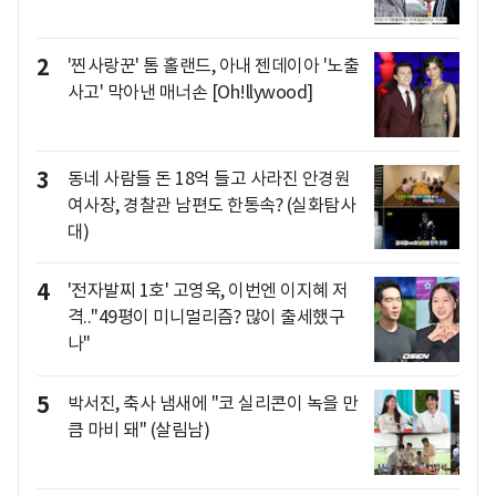
2
'찐사랑꾼' 톰 홀랜드, 아내 젠데이아 '노출
사고' 막아낸 매너손 [Oh!llywood]
3
동네 사람들 돈 18억 들고 사라진 안경원
여사장, 경찰관 남편도 한통속? (실화탐사
대)
4
'전자발찌 1호' 고영욱, 이번엔 이지혜 저
격.."49평이 미니멀리즘? 많이 출세했구
나"
5
박서진, 축사 냄새에 "코 실리콘이 녹을 만
큼 마비 돼" (살림남)