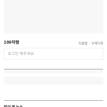
100자평
도움말
삭제기준
많이 본 뉴스