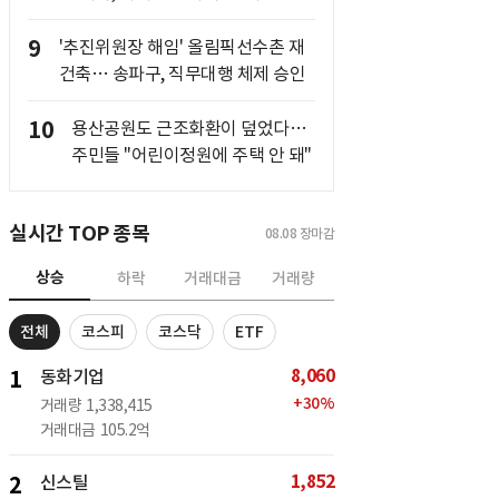
9
'추진위원장 해임' 올림픽선수촌 재
건축… 송파구, 직무대행 체제 승인
10
용산공원도 근조화환이 덮었다…
주민들 "어린이정원에 주택 안 돼"
실시간 TOP 종목
08.08
장마감
상승
하락
거래대금
거래량
전체
코스피
코스닥
ETF
8,060
1
동화기업
+
30
%
거래량
1,338,415
거래대금
105.2억
1,852
2
신스틸