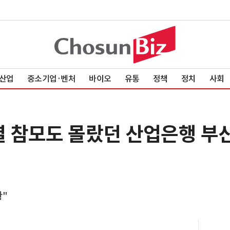
산업
중소기업·벤처
바이오
유통
정책
정치
사회
열 참모도 몰랐던 산업은행 부
"