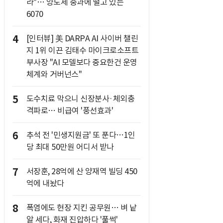
라"… 양도세 중과에 떨고 있는
6070
4
[인터뷰] 美 DARPA AI 사이버 챌린
지 1위 이끈 김태수 마이크로소프트
부사장 "AI 모델보다 중요한건 운영
체계와 거버넌스"
5
도수치료 막으니 신장분사·체외충
격파로… 비급여 '풍선효과'
6
추석 전 '민생지원금' 또 푼다…1인
당 최대 50만원 어디서 받나
7
서장훈, 28억에 산 양재역 빌딩 450
억에 내놨다
8
폭염에도 현장 지킨 공무원… 벼 낱
알 세다, 화재 진압하다 '풀썩'