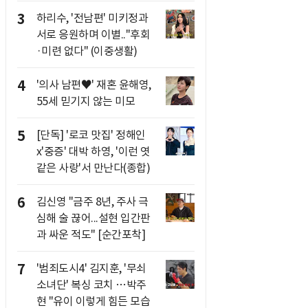
3
하리수, '전남편' 미키정과
서로 응원하며 이별.."후회
·미련 없다" (이중생활)
4
'의사 남편♥' 재혼 윤해영,
55세 믿기지 않는 미모
5
[단독] '로코 맛집' 정해인
x'중증' 대박 하영, '이런 엿
같은 사랑'서 만난다(종합)
6
김신영 "금주 8년, 주사 극
심해 술 끊어...설현 입간판
과 싸운 적도" [순간포착]
7
'범죄도시4' 김지훈, '무쇠
소녀단' 복싱 코치 …박주
현 "유이 이렇게 힘든 모습