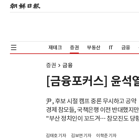
재테크
증권
부동산
IT
금융
증권
금융
[금융포커스] 윤석
尹, 후보 시절 캠프 중론 무시하고 공약
경제 참모들, 국책은행 이전 반대했지만
"부산 정치인이 꼬드겨… 참모진도 당황
김태호 기자
김보연 기자
이학준 기자