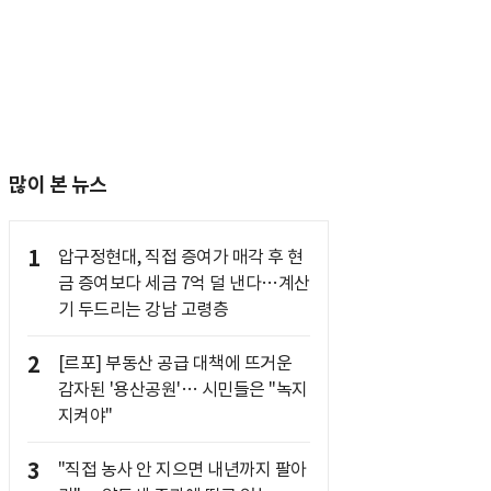
많이 본 뉴스
1
압구정현대, 직접 증여가 매각 후 현
금 증여보다 세금 7억 덜 낸다…계산
기 두드리는 강남 고령층
2
[르포] 부동산 공급 대책에 뜨거운
감자된 '용산공원'… 시민들은 "녹지
지켜야"
3
"직접 농사 안 지으면 내년까지 팔아