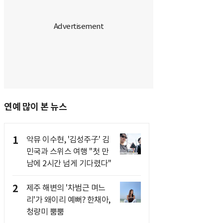
연예 많이 본 뉴스
1
악뮤 이수현, '김성주子' 김
민국과 스위스 여행 "첫 만
남에 2시간 넘게 기다렸다"
2
제주 해변의 '차범근 며느
리'가 왜이리 예뻐? 한채아,
청량미 뿜뿜