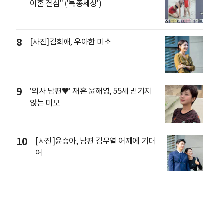
이혼 결심" ('특종세상')
8
[사진]김희애, 우아한 미소
9
'의사 남편♥' 재혼 윤해영, 55세 믿기지
않는 미모
10
[사진]윤승아, 남편 김무열 어깨에 기대
어