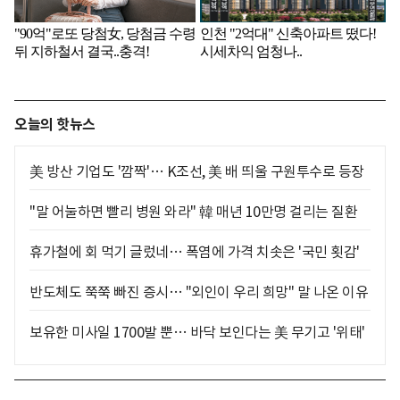
오늘의 핫뉴스
美 방산 기업도 '깜짝'… K조선, 美 배 띄울 구원투수로 등장
"말 어눌하면 빨리 병원 와라" 韓 매년 10만명 걸리는 질환
휴가철에 회 먹기 글렀네… 폭염에 가격 치솟은 '국민 횟감'
반도체도 쭉쭉 빠진 증시… "외인이 우리 희망" 말 나온 이유
보유한 미사일 1700발 뿐… 바닥 보인다는 美 무기고 '위태'