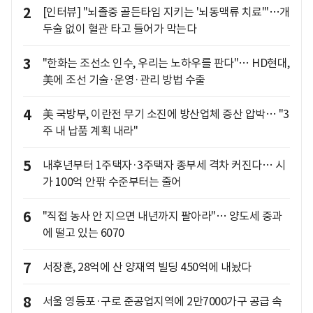
2
[인터뷰] "뇌졸중 골든타임 지키는 '뇌동맥류 치료'"…개
두술 없이 혈관 타고 들어가 막는다
3
"한화는 조선소 인수, 우리는 노하우를 판다"… HD현대,
美에 조선 기술·운영·관리 방법 수출
4
美 국방부, 이란전 무기 소진에 방산업체 증산 압박… "3
주 내 납품 계획 내라"
5
내후년부터 1주택자·3주택자 종부세 격차 커진다… 시
가 100억 안팎 수준부터는 줄어
6
"직접 농사 안 지으면 내년까지 팔아라"… 양도세 중과
에 떨고 있는 6070
7
서장훈, 28억에 산 양재역 빌딩 450억에 내놨다
8
서울 영등포·구로 준공업지역에 2만7000가구 공급 속