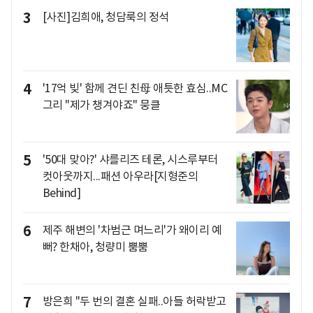
3
[사진]김희애, 청담룩의 정석
4
'17억 빚' 함께 견딘 친母 애틋한 효심..MC
그리 "제가 챙겨야죠" 뭉클
5
'50대 맞아?' 샤를리즈 테론, 시스루부터
컷아웃까지...패션 아우라[지형준의
Behind]
6
제주 해변의 '차범근 며느리'가 왜이리 예
뻐? 한채아, 청량미 뿜뿜
7
방은희 "두 번의 결혼 실패..아들 허락받고