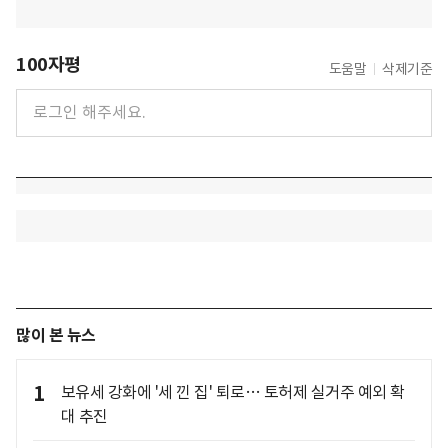
100자평
도움말
삭제기준
많이 본 뉴스
1
보유세 강화에 '세 낀 집' 퇴로… 토허제 실거주 예외 확
대 추진