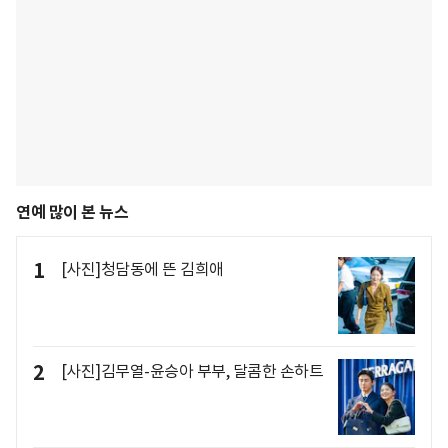
연예 많이 본 뉴스
1
[사진]청담동에 뜬 김희애
2
[사진]김무열-윤승아 부부, 달콤한 손하트