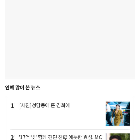
연예 많이 본 뉴스
1
[사진]청담동에 뜬 김희애
2
'17억 빚' 함께 견딘 친母 애틋한 효심..MC