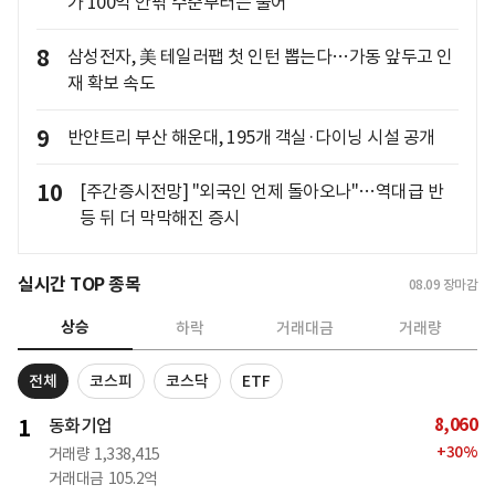
가 100억 안팎 수준부터는 줄어
8
삼성전자, 美 테일러팹 첫 인턴 뽑는다…가동 앞두고 인
재 확보 속도
9
반얀트리 부산 해운대, 195개 객실·다이닝 시설 공개
10
[주간증시전망] "외국인 언제 돌아오나"…역대급 반
등 뒤 더 막막해진 증시
실시간 TOP 종목
08.09
장마감
상승
하락
거래대금
거래량
전체
코스피
코스닥
ETF
8,060
1
동화기업
+
30
%
거래량
1,338,415
거래대금
105.2억