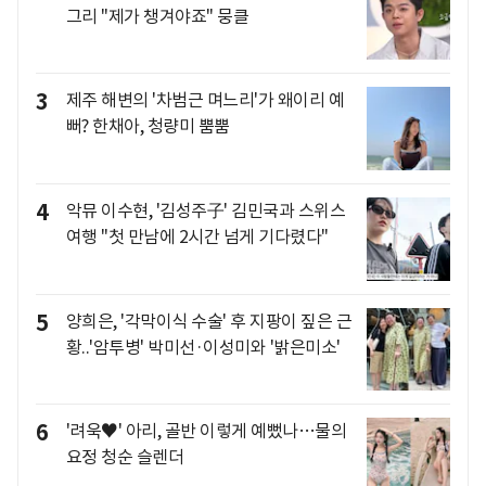
그리 "제가 챙겨야죠" 뭉클
3
제주 해변의 '차범근 며느리'가 왜이리 예
뻐? 한채아, 청량미 뿜뿜
4
악뮤 이수현, '김성주子' 김민국과 스위스
여행 "첫 만남에 2시간 넘게 기다렸다"
5
양희은, '각막이식 수술' 후 지팡이 짚은 근
황..'암투병' 박미선·이성미와 '밝은미소'
6
'려욱♥' 아리, 골반 이렇게 예뻤나…물의
요정 청순 슬렌더