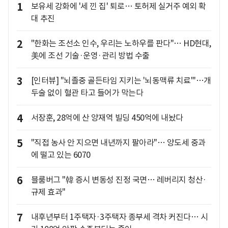
1
보유세 강화에 '세 낀 집' 퇴로… 토허제 실거주 예외 확
대 추진
2
"한화는 조선소 인수, 우리는 노하우를 판다"… HD현대,
美에 조선 기술·운영·관리 방법 수출
3
[인터뷰] "뇌졸중 골든타임 지키는 '뇌동맥류 치료'"…개
두술 없이 혈관 타고 들어가 막는다
4
서장훈, 28억에 산 양재역 빌딩 450억에 내놨다
5
"직접 농사 안 지으면 내년까지 팔아라"… 양도세 중과
에 떨고 있는 6070
6
블룸버그 "韓 증시 변동성 진정 국면… 레버리지 청산·
규제 효과"
7
내후년부터 1주택자·3주택자 종부세 격차 커진다… 시