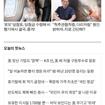
오늘의 핫뉴스
美 방산 기업도 '깜짝'… K조선, 美 배 띄울 구원투수로 등장
"말 어눌하면 빨리 병원 와라" 韓 매년 10만명 걸리는 질환
휴가철에 회 먹기 글렀네… 폭염에 가격 치솟은 '국민 횟감'
반도체도 쭉쭉 빠진 증시… "외인이 우리 희망" 말 나온 이유
보유한 미사일 1700발 뿐… 바닥 보인다는 美 무기고 '위태'