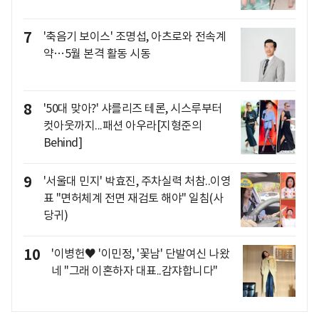
7
'축음기 보이스' 조명섭, 아츠로와 전속계
약…5월 본격 활동 시동
8
'50대 맞아?' 샤를리즈 테론, 시스루부터
컷아웃까지...패션 아우라[지형준의
Behind]
9
'서울대 민지' 박효진, 주차실력 처참..이영
표 "면허체계 전면 재검토 해야" 일침(사
당귀)
10
'이병헌♥ '이민정, '꽃남' 단발여신 나왔
네 "그래 이혼하자 대표..감쟈합니다"