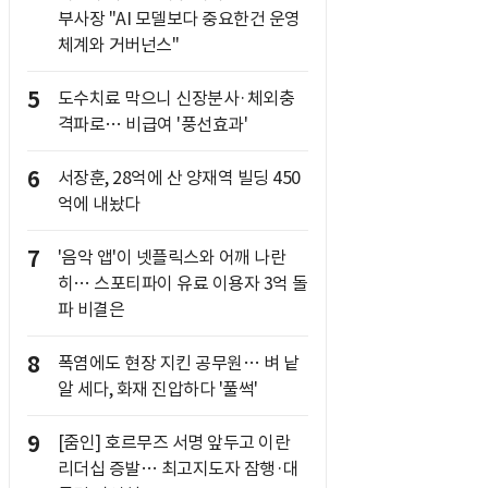
부사장 "AI 모델보다 중요한건 운영
체계와 거버넌스"
5
도수치료 막으니 신장분사·체외충
격파로… 비급여 '풍선효과'
6
서장훈, 28억에 산 양재역 빌딩 450
억에 내놨다
7
'음악 앱'이 넷플릭스와 어깨 나란
히… 스포티파이 유료 이용자 3억 돌
파 비결은
8
폭염에도 현장 지킨 공무원… 벼 낱
알 세다, 화재 진압하다 '풀썩'
9
[줌인] 호르무즈 서명 앞두고 이란
리더십 증발… 최고지도자 잠행·대