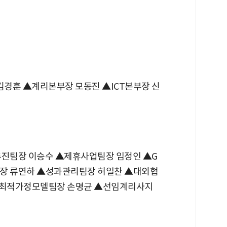
김경훈 ▲계리본부장 모동진 ▲ICT본부장 신
진팀장 이승수 ▲제휴사업팀장 임정인 ▲G
장 류연하 ▲성과관리팀장 허일찬 ▲대외협
▲최적가정모델팀장 손명균 ▲선임계리사지