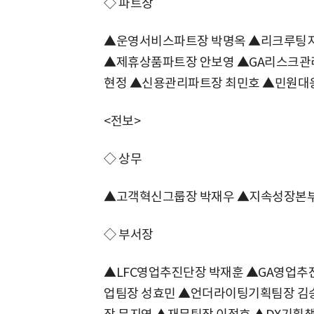
◇ 파트장
▲운영서비스파트장 박명옥 ▲리크루팅지
▲제휴상품파트장 안보영 ▲GA리스크관
현정 ▲신용관리파트장 최민호 ▲민원대
<전보>
◇ 상무
▲고객혁신그룹장 박재우 ▲지속성장본
◇ 부서장
▲LFC영업추진단장 박재훈 ▲GA영업추진
업팀장 성효민 ▲언더라이팅기획팀장 김승