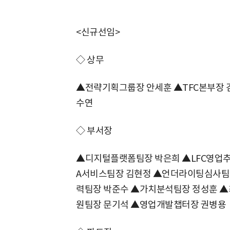
<신규선임>
◇ 상무
▲전략기획그룹장 안세훈 ▲TFC본부장 
수연
◇ 부서장
▲디지털플랫폼팀장 박은희 ▲LFC영업추
A서비스팀장 김현정 ▲언더라이팅심사팀
력팀장 박준수 ▲가치분석팀장 정성훈 
원팀장 문기석 ▲영업개발챕터장 권병용