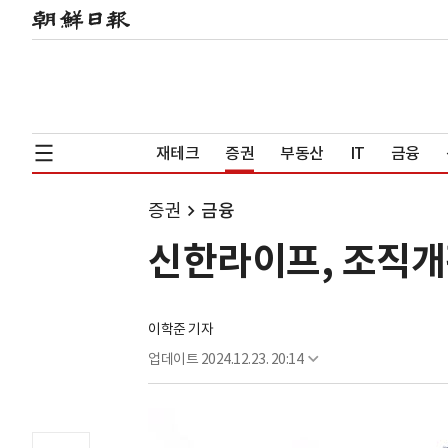
재테크
증권
부동산
IT
금융
증권
금융
신한라이프, 조직개
이학준 기자
업데이트
2024.12.23. 20:14