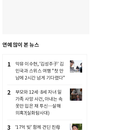
연예 많이 본 뉴스
1
악뮤 이수현, '김성주子' 김
민국과 스위스 여행 "첫 만
남에 2시간 넘게 기다렸다"
2
부모와 12세·8세 자녀 일
가족 사망 사건, 아내는 속
옷만 입은 채 투신…살해
의혹?(실화탐사대)
3
'17억 빚' 함께 견딘 친母