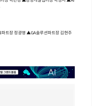
챕터장 박민경 ▲경영개발챕터장 박정서 ▲AI
욱
파트장 정광영 ▲GA솔루션파트장 김현주