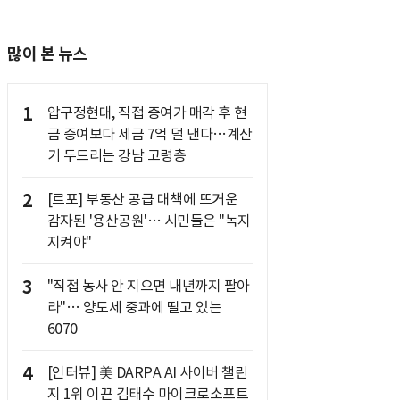
많이 본 뉴스
1
압구정현대, 직접 증여가 매각 후 현
금 증여보다 세금 7억 덜 낸다…계산
기 두드리는 강남 고령층
2
[르포] 부동산 공급 대책에 뜨거운
감자된 '용산공원'… 시민들은 "녹지
지켜야"
3
"직접 농사 안 지으면 내년까지 팔아
라"… 양도세 중과에 떨고 있는
6070
4
[인터뷰] 美 DARPA AI 사이버 챌린
지 1위 이끈 김태수 마이크로소프트