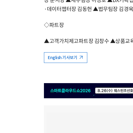
장 문지영 ▲재무팀장 이정호 ▲DX기획
·데이터챕터장 김동헌 ▲법무팀장 김경
◇파트장
▲고객가치제고파트장 김창수 ▲상품교육
English 기사보기