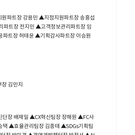
원파트장 강용민 ▲지점지원파트장 송흥섭
리파트장 전지민 ▲고객정보관리파트장 임
응파트장 허태윤 ▲기획감사파트장 이승원
부장 김민지
단장 배재일 ▲CX혁신팀장 장해원 ▲FC사
택 ▲효율관리팀장 김종태 ▲SDGs기획팀