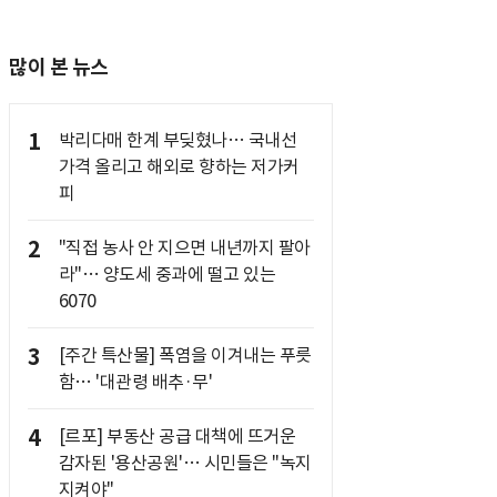
많이 본 뉴스
1
박리다매 한계 부딪혔나… 국내선
가격 올리고 해외로 향하는 저가커
피
2
"직접 농사 안 지으면 내년까지 팔아
라"… 양도세 중과에 떨고 있는
6070
3
[주간 특산물] 폭염을 이겨내는 푸릇
함… '대관령 배추·무'
4
[르포] 부동산 공급 대책에 뜨거운
감자된 '용산공원'… 시민들은 "녹지
지켜야"