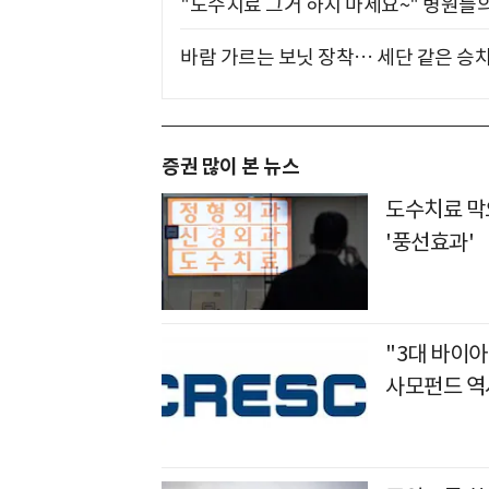
"도수치료 그거 하지 마세요~" 병원들
바람 가르는 보닛 장착… 세단 같은 승
증권 많이 본 뉴스
도수치료 막
'풍선효과'
"3대 바이아
사모펀드 역