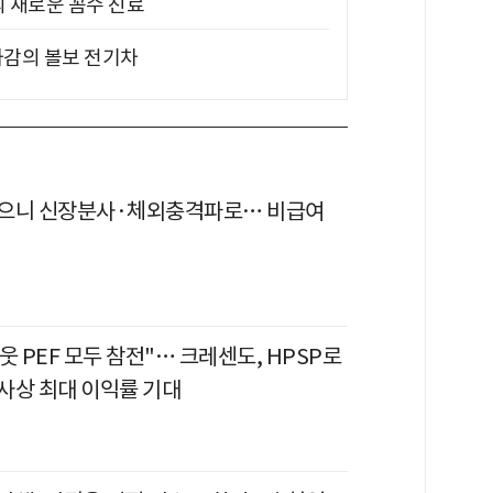
의 새로운 꼼수 진료
차감의 볼보 전기차
으니 신장분사·체외충격파로… 비급여
웃 PEF 모두 참전"… 크레센도, HPSP로
사상 최대 이익률 기대