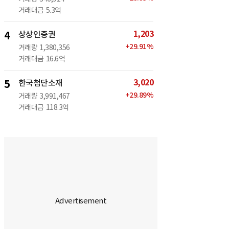
거래대금
5.3억
1,203
4
상상인증권
+
29.91
%
거래량
1,380,356
거래대금
16.6억
3,020
5
한국첨단소재
+
29.89
%
거래량
3,991,467
거래대금
118.3억