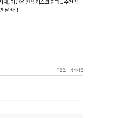
채, 기관은 진작 리스크 회피... 수천억
만 날벼락
도움말
삭제기준