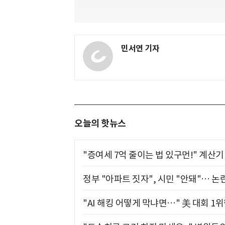
민서연 기자
오늘의 핫뉴스
"증여세 7억 줄이는 법 있구먼!" 계산
정부 "아파트 짓자", 시민 "안돼"… 논란
"AI 해킹 어떻게 막냐면…" 美 대회 1