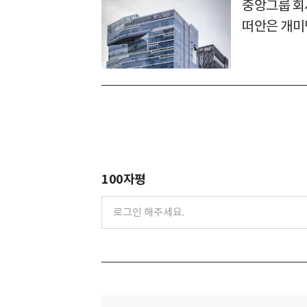
중앙그룹 회사
떠안은 개미
100자평