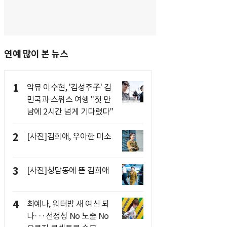
연예 많이 본 뉴스
1
악뮤 이수현, '김성주子' 김
민국과 스위스 여행 "첫 만
남에 2시간 넘게 기다렸다"
2
[사진]김희애, 우아한 미소
3
[사진]청담동에 뜬 김희애
4
최예나, 워터밤 새 여신 되
나···선정성 No 노출 No