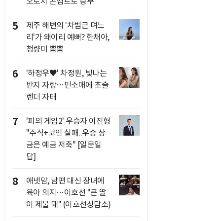
오로지 콘셉트로 승부
5
제주 해변의 '차범근 며느
리'가 왜이리 예뻐? 한채아,
청량미 뿜뿜
6
'하정우♥' 차정원, 빛나는
반지 자랑…민소매에 초슬
렌더 자태
7
'피의 게임2' 우승자 이진형
"주식+코인 실패..우승 상
금은 예금 저축" [일문일
답]
8
애넷맘, 남편 대신 장녀에
육아 의지…이호선 "큰 딸
이 제물 돼" (이호선상담소)