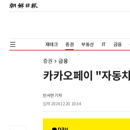
재테크
증권
부동산
IT
금융
증권
금융
카카오페이 "자동차
민서연 기자
입력
2024.12.20. 10:34