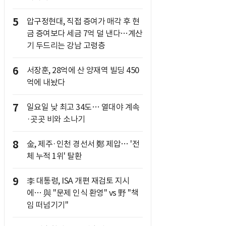
5
압구정현대, 직접 증여가 매각 후 현
금 증여보다 세금 7억 덜 낸다…계산
기 두드리는 강남 고령층
6
서장훈, 28억에 산 양재역 빌딩 450
억에 내놨다
7
일요일 낮 최고 34도… 열대야 계속
·곳곳 비와 소나기
8
金, 제주·인천 경선서 鄭 제압… '전
체 누적 1위' 탈환
9
李 대통령, ISA 개편 재검토 지시
에… 與 "문제 인식 환영" vs 野 "책
임 떠넘기기"