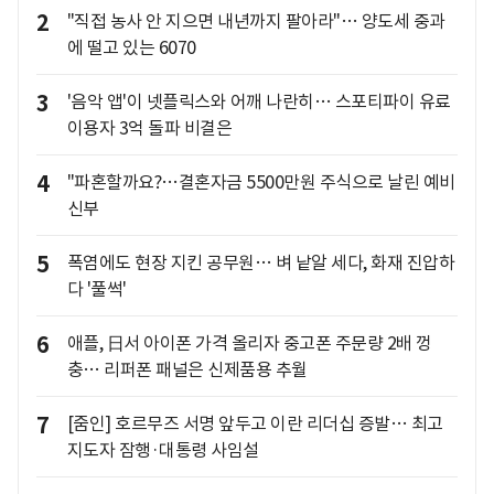
2
"직접 농사 안 지으면 내년까지 팔아라"… 양도세 중과
에 떨고 있는 6070
3
'음악 앱'이 넷플릭스와 어깨 나란히… 스포티파이 유료
이용자 3억 돌파 비결은
4
"파혼할까요?…결혼자금 5500만원 주식으로 날린 예비
신부
5
폭염에도 현장 지킨 공무원… 벼 낱알 세다, 화재 진압하
다 '풀썩'
6
애플, 日서 아이폰 가격 올리자 중고폰 주문량 2배 껑
충… 리퍼폰 패널은 신제품용 추월
7
[줌인] 호르무즈 서명 앞두고 이란 리더십 증발… 최고
지도자 잠행·대통령 사임설