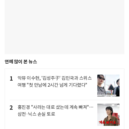
연예 많이 본 뉴스
1
악뮤 이수현, '김성주子' 김민국과 스위스
여행 "첫 만남에 2시간 넘게 기다렸다"
2
홍진경 "사라는 대로 샀는데 계속 빠져"…
삼전·닉스 손실 토로