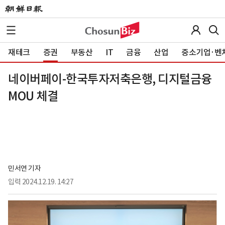
재테크
증권
부동산
IT
금융
산업
중소기업·벤
네이버페이-한국투자저축은행, 디지털금융
MOU 체결
민서연 기자
입력
2024.12.19. 14:27