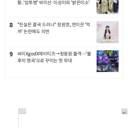
황..'암투병' 박미선·이성미와 '밝은미소'
8
"진실은 결국 드러나" 장원영, 연이은 '억
까' 논란에도 의연
9
싸이XgodX에이티즈→정동원 출격…'불
후의 명곡'으로 꾸미는 핫 무대