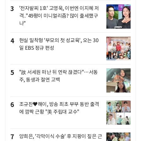
3
'전자발찌 1호' 고영욱, 이번엔 이지혜 저
격.."49평이 미니멀리즘? 많이 출세했구
나"
4
현실 밀착형 '부모의 첫 성교육', 오는 30
일 EBS 정규 편성
5
"故 서세원 떠난 뒤 연락 끊겼다"…서동
주, 동생과 절연 고백
6
조규찬♥해이, 방송 최초 부부 동반 출격
에 깜짝 근황 "美 주립대 교수"
7
양희은, '각막이식 수술' 후 지팡이 짚은 근