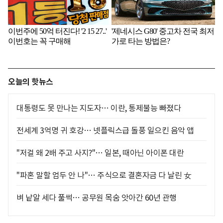
오늘의 핫뉴스
대통령도 못 만나는 지도자… 이란, 통제불능 빠졌다
전세계 3억명 귀 호강… 넷플릭스급 돌풍 일으킨 음악 앱
"저걸 왜 2배 주고 사지?"… 일본, 때아닌 아이폰 대란
"파혼 말할 엄두 안 나"… 주식으로 결혼자금 다 날린 女
벼 낱알 세다 풀썩… 공무원 목숨 앗아간 60년 관행