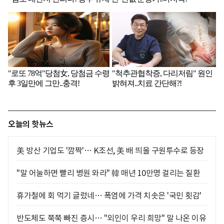
오늘의 핫뉴스
美 방산 기업도 '깜짝'… K조선, 美 배 띄울 구원투수로 등장
"말 어눌하면 빨리 병원 와라" 韓 매년 10만명 걸리는 질환
휴가철에 회 먹기 글렀네… 폭염에 가격 치솟은 '국민 횟감'
반도체도 쭉쭉 빠진 증시… "외인이 우리 희망" 말 나온 이유