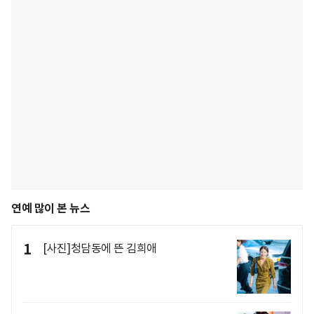
연예 많이 본 뉴스
1
[사진]청담동에 뜬 김희애