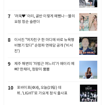
7
'려욱♥' 아리, 골반 이렇게 예뻤나…물의
요정 청순 슬렌더
8
이서진 "여자친구 한 마디에 바로 뉴욕행
비행기 탔다" 순정파 연애담 공개 ('비서
진')
9
제주 해변의 '차범근 며느리'가 왜이리 예
뻐? 한채아, 청량미 뿜뿜
10
포바이포(4X4), 오늘(19일) 데
뷔..'LIGHT'로 가요계 정식 출사표