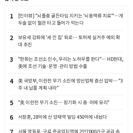
1
[인터뷰] "뇌졸중 골든타임 지키는 '뇌동맥류 치료'"…개
두술 없이 혈관 타고 들어가 막는다
2
보유세 강화에 '세 낀 집' 퇴로… 토허제 실거주 예외 확
대 추진
3
"한화는 조선소 인수, 우리는 노하우를 판다"… HD현대,
美에 조선 기술·운영·관리 방법 수출
4
美 국방부, 이란전 무기 소진에 방산업체 증산 압박… "3
주 내 납품 계획 내라"
5
"美 이란전 무기 소진… 장기화 시 중·러에 유리"
6
서장훈, 28억에 산 양재역 빌딩 450억에 내놨다
7
서울 영등포·구로 준공업지역에 2만7000가구 공급 속