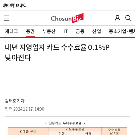
재테크
증권
부동산
IT
금융
산업
중소기업·벤
내년 자영업자 카드 수수료율 0.1%P
낮아진다
김태호 기자
입력
2024.12.17. 14:00