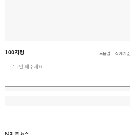
100자평
도움말
삭제기준
많이 본 뉴스