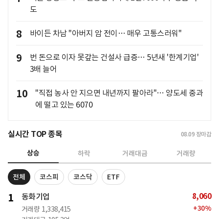
도
8
바이든 차남 "아버지 암 전이… 매우 고통스러워"
9
번 돈으로 이자 못갚는 건설사 급증… 5년새 '한계기업'
3배 늘어
10
"직접 농사 안 지으면 내년까지 팔아라"… 양도세 중과
에 떨고 있는 6070
실시간 TOP 종목
08.09
장마감
상승
하락
거래대금
거래량
전체
코스피
코스닥
ETF
8,060
1
동화기업
+
30
%
거래량
1,338,415