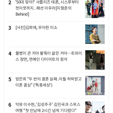
2
'50대 맞아?' 샤를리즈 테론, 시스루부터
컷아웃까지...패션 아우라[지형준의
Behind]
3
[사진]김희애, 우아한 미소
4
물병이 큰 거야 팔뚝이 얇은 거야…트와이
스 정연, 연예인 다이어트의 정석
5
방은희 "두 번의 결혼 실패..아들 허락받고
이혼 결심" ('특종세상')
6
악뮤 이수현, '김성주子' 김민국과 스위스
여행 "첫 만남에 2시간 넘게 기다렸다"