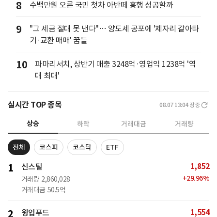
8
수백만원 오른 국민 첫차 아반떼 흥행 성공할까
9
"그 세금 절대 못 낸다"… 양도세 공포에 '제자리 갈아타
기·교환 매매' 꿈틀
10
파마리서치, 상반기 매출 3248억·영업익 1238억 '역
대 최대'
실시간 TOP 종목
08.07 13:04
장중
상승
하락
거래대금
거래량
전체
코스피
코스닥
ETF
1,852
1
신스틸
+
29.96
%
거래량
2,860,028
거래대금
50.5억
1,554
2
윙입푸드