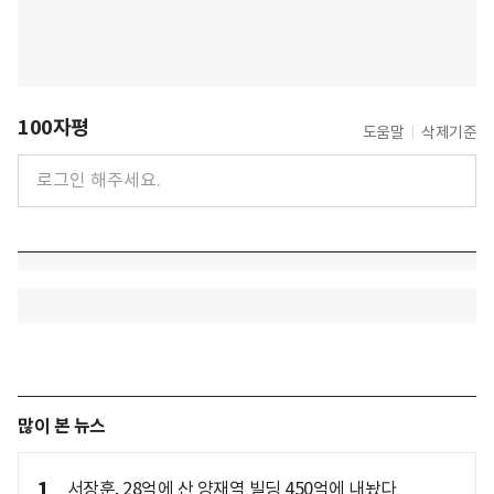
100자평
도움말
삭제기준
많이 본 뉴스
1
서장훈, 28억에 산 양재역 빌딩 450억에 내놨다