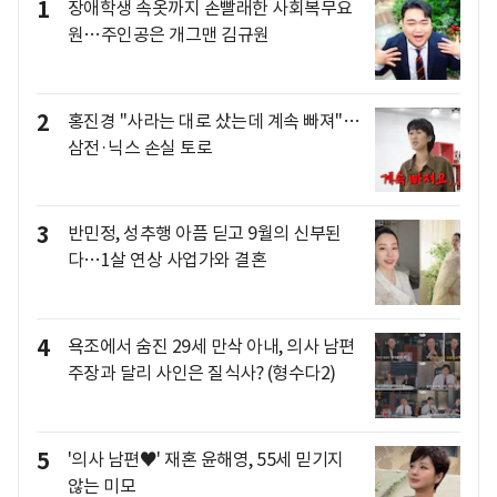
1
장애학생 속옷까지 손빨래한 사회복무요
원…주인공은 개그맨 김규원
2
홍진경 "사라는 대로 샀는데 계속 빠져"…
삼전·닉스 손실 토로
3
반민정, 성추행 아픔 딛고 9월의 신부된
다…1살 연상 사업가와 결혼
4
욕조에서 숨진 29세 만삭 아내, 의사 남편
주장과 달리 사인은 질식사? (형수다2)
5
'의사 남편♥' 재혼 윤해영, 55세 믿기지
않는 미모