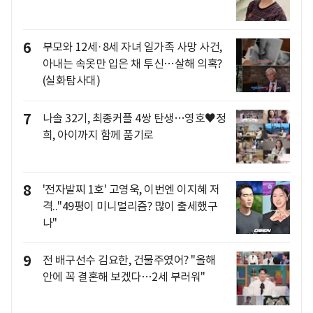
6
부모와 12세·8세 자녀 일가족 사망 사건,
아내는 속옷만 입은 채 투신…살해 의혹?
(실화탐사대)
7
나솔 32기, 최종커플 4쌍 탄생…영호♥정
희, 아이까지 함께 품기로
8
'전자발찌 1호' 고영욱, 이번엔 이지혜 저
격.."49평이 미니멀리즘? 많이 출세했구
나"
9
전 배구선수 김요한, 건물주였어? "올해
안에 꼭 결혼해 보겠다…2세 부러워"