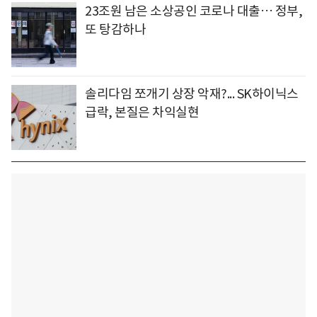
23조원 남은 소상공인 코로나 대출… 정부,
또 탕감하나
솔리다임 쪼개기 상장 악재?... SK하이닉스
급락, 본질은 차익실현