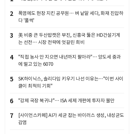
2
폭염에도 현장 지킨 공무원… 벼 낱알 세다, 화재 진압하
다 '풀썩'
3
美 비중 큰 두산밥캣은 부진, 신흥국 뚫은 HD건설기계
는 선전… 시장 전략에 엇갈린 희비
4
"직접 농사 안 지으면 내년까지 팔아라"… 양도세 중과
에 떨고 있는 6070
5
SK하이닉스, 솔리다임 키우기 나선 이유는…"이번 사이
클이 최적의 기회"
6
"강제 국장 복귀냐"… ISA 세제 개편에 투자자 불만
7
[사이언스카페] AI가 세균 잡는 바이러스 생성, 내성균도
감염