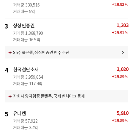
+
29.93
%
거래량
330,516
거래대금
5억
1,203
3
상상인증권
+
29.91
%
거래량
1,368,790
거래대금
16.5억
Sh수협은행, 상상인증권 인수 추진
3,020
4
한국첨단소재
+
29.89
%
거래량
3,959,854
거래대금
117.4억
자회사 양자검증 플랫폼, 국제 벤치마크 등재
5,910
5
유니켐
+
29.89
%
거래량
57,922
거래대금
3.4억