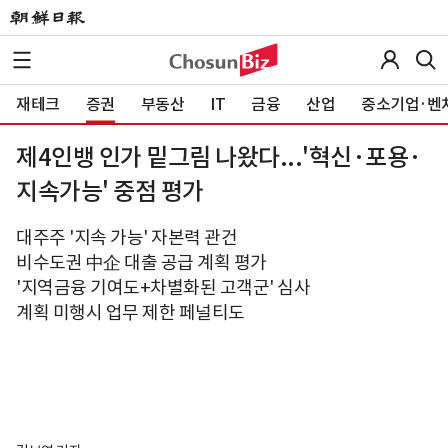
재테크
증권
부동산
IT
금융
산업
중소기업·벤
제4인뱅 인가 밑그림 나왔다...'혁신·포용·
지속가능' 중점 평가
대주주 '지속 가능' 자본력 관건
비수도권 中企 대출 공급 계획 평가
'지역금융 기여도+차별화된 고객군' 심사
계획 미행시 업무 제한 페널티도