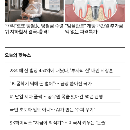
오늘의 핫뉴스
28억에 산 빌딩 450억에 내놨다, '투자의 신' 내린 서장훈
"K-굴착기 덕에 돈 벌어"… 금광 쏟아진 국가
벼 낱알 세다 풀썩… 공무원 목숨 앗아간 60년 관행
국민 초토화 일도 아냐… AI가 만든 '수퍼 무기'
SK하이닉스 "지금이 최적기"… 미국서 키우는 '돈줄'