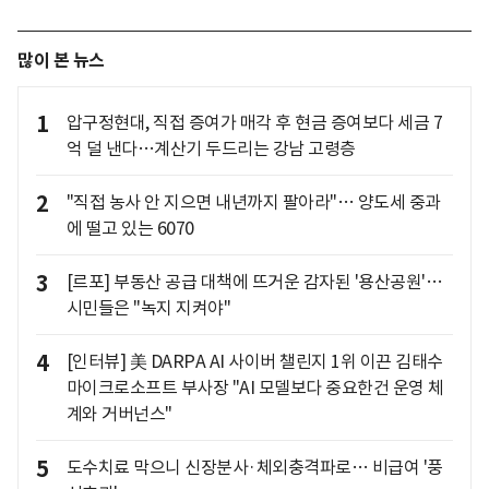
많이 본 뉴스
1
압구정현대, 직접 증여가 매각 후 현금 증여보다 세금 7
억 덜 낸다…계산기 두드리는 강남 고령층
2
"직접 농사 안 지으면 내년까지 팔아라"… 양도세 중과
에 떨고 있는 6070
3
[르포] 부동산 공급 대책에 뜨거운 감자된 '용산공원'…
시민들은 "녹지 지켜야"
4
[인터뷰] 美 DARPA AI 사이버 챌린지 1위 이끈 김태수
마이크로소프트 부사장 "AI 모델보다 중요한건 운영 체
계와 거버넌스"
5
도수치료 막으니 신장분사·체외충격파로… 비급여 '풍