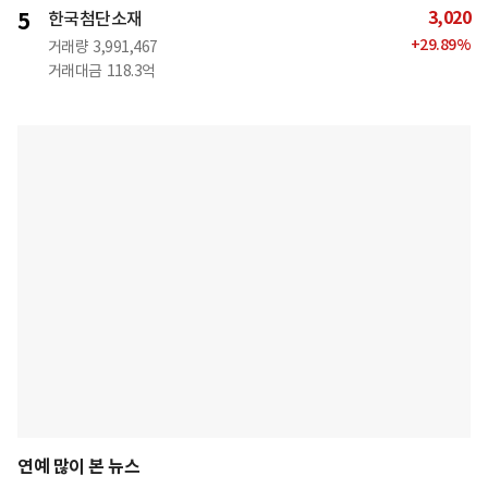
3,020
5
한국첨단소재
+
29.89
%
거래량
3,991,467
거래대금
118.3억
연예 많이 본 뉴스