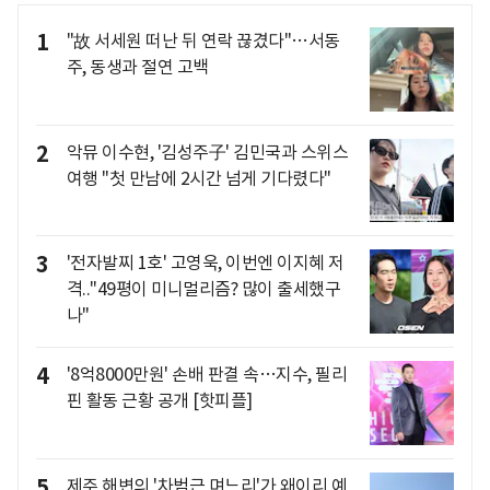
1
"故 서세원 떠난 뒤 연락 끊겼다"…서동
주, 동생과 절연 고백
2
악뮤 이수현, '김성주子' 김민국과 스위스
여행 "첫 만남에 2시간 넘게 기다렸다"
3
'전자발찌 1호' 고영욱, 이번엔 이지혜 저
격.."49평이 미니멀리즘? 많이 출세했구
나"
4
'8억8000만원' 손배 판결 속…지수, 필리
핀 활동 근황 공개 [핫피플]
5
제주 해변의 '차범근 며느리'가 왜이리 예