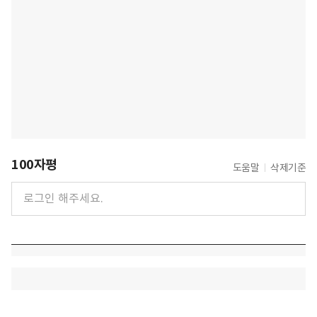
100자평
도움말
삭제기준