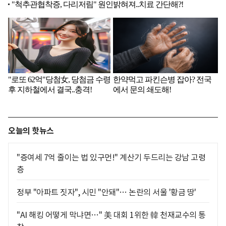
오늘의 핫뉴스
"증여세 7억 줄이는 법 있구먼!" 계산기 두드리는 강남 고령
층
정부 "아파트 짓자", 시민 "안돼"… 논란의 서울 '황금 땅'
"AI 해킹 어떻게 막냐면…" 美 대회 1위한 韓 천재교수의 통