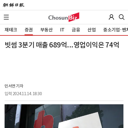
재테크
증권
부동산
IT
금융
산업
중소기업·벤
빗썸 3분기 매출 689억...영업이익은 74억
민서연 기자
입력
2024.11.14. 18:30