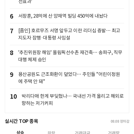
선효과'
6
서장훈, 28억에 산 양재역 빌딩 450억에 내놨다
7
[줌인] 호르무즈 서명 앞두고 이란 리더십 증발… 최고
지도자 잠행·대통령 사임설
8
'추진위원장 해임' 올림픽선수촌 재건축… 송파구, 직무
대행 체제 승인
9
용산공원도 근조화환이 덮었다… 주민들 "어린이정원
에 주택 안 돼"
10
박리다매 한계 부딪혔나… 국내선 가격 올리고 해외로
향하는 저가커피
실시간 TOP 종목
08.08
장마감
상승
하락
거래대금
거래량