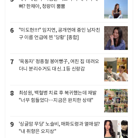
뻐? 한채아, 청량미 뿜뿜
6
"이도현!!!" 임지연, 공개연애 중인 남자친
구 이름 언급에 찐 '당황' [종합]
7
'옥동자' 정종철 붕어빵子, 여친 집 데려오
더니 분리수거도 대신..1등 신랑감
8
최성원, 백혈병 치료 후 복귀했는데 재발
"너무 힘들었다…지금은 완치한 상태"
9
'싱글맘 무당' 노슬비, 매화도령과 열애설?
"내 취향은 오지상"