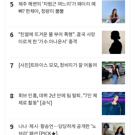
5
제주 해변의 '차범근 며느리'가 왜이리 예
뻐? 한채아, 청량미 뿜뿜
6
"친딸에 뜨거운 물 부어 폭행"..결국 사망
이르게 한 '가수.아나운서' 충격
7
[사진]트와이스 모모, 청바지가 잘 어울려
8
휘브 인홍, 데뷔 2년 만에 팀 탈퇴.."7인 체
제로 활동" [공식]
9
나나·제시·황승언…당당하게 공개한 '노
브라' 패션 [PICK★]