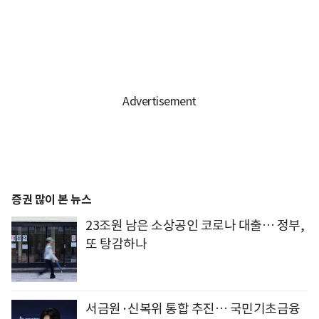
증권 많이 본 뉴스
23조원 남은 소상공인 코로나 대출… 정부,
또 탕감하나
서금원·신복위 통합 추진… 국민기초금융