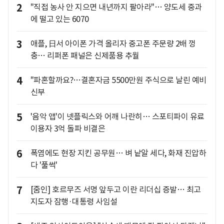
2
"직접 농사 안 지으면 내년까지 팔아라"… 양도세 중과
에 떨고 있는 6070
3
애플, 日서 아이폰 가격 올리자 중고폰 주문량 2배 껑
충… 리퍼폰 패널은 신제품용 추월
4
"파혼할까요?…결혼자금 5500만원 주식으로 날린 예비
신부
5
'음악 앱'이 넷플릭스와 어깨 나란히… 스포티파이 유료
이용자 3억 돌파 비결은
6
폭염에도 현장 지킨 공무원… 벼 낱알 세다, 화재 진압하
다 '풀썩'
7
[줌인] 호르무즈 서명 앞두고 이란 리더십 증발… 최고
지도자 잠행·대통령 사임설