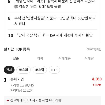
8
[세종 인사이드아웃] "상속세 때문에 집 팔아서 되겠냐"
李 약속한 '공제 확대' 도입 불발
9
추석 전 '민생지원금' 또 푼다…1인당 최대 50만원 어디
서 받나
10
"강제 국장 복귀냐"… ISA 세제 개편에 투자자 불만
실시간 TOP 종목
08.07
장마감
상승
하락
거래대금
거래량
전체
코스피
코스닥
ETF
8,060
1
동화기업
+
30
%
거래량
1,338,415
거래대금
105.2억
전고체 배터리 소재 기술 사업 확대 기대