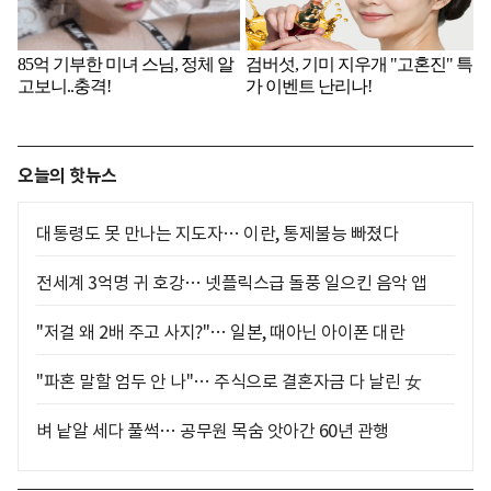
오늘의 핫뉴스
대통령도 못 만나는 지도자… 이란, 통제불능 빠졌다
전세계 3억명 귀 호강… 넷플릭스급 돌풍 일으킨 음악 앱
"저걸 왜 2배 주고 사지?"… 일본, 때아닌 아이폰 대란
"파혼 말할 엄두 안 나"… 주식으로 결혼자금 다 날린 女
벼 낱알 세다 풀썩… 공무원 목숨 앗아간 60년 관행