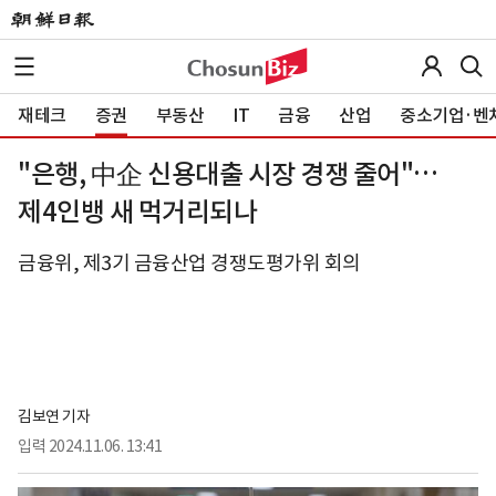
재테크
증권
부동산
IT
금융
산업
중소기업·벤
"은행, 中企 신용대출 시장 경쟁 줄어"…
제4인뱅 새 먹거리되나
금융위, 제3기 금융산업 경쟁도평가위 회의
김보연 기자
입력
2024.11.06. 13:41