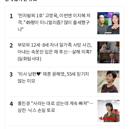
1
'전자발찌 1호' 고영욱, 이번엔 이지혜 저
격.."49평이 미니멀리즘? 많이 출세했구
나"
2
부모와 12세·8세 자녀 일가족 사망 사건,
아내는 속옷만 입은 채 투신…살해 의혹?
(실화탐사대)
3
'의사 남편♥' 재혼 윤해영, 55세 믿기지
않는 미모
4
홍진경 "사라는 대로 샀는데 계속 빠져"…
삼전·닉스 손실 토로