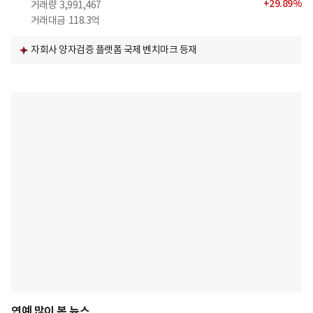
+
29.89
%
거래량
3,991,467
거래대금
118.3억
자회사 양자검증 플랫폼 국제 벤치마크 등재
연예 많이 본 뉴스