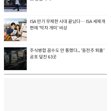
ISA 만기 무제한 시대 끝났다… ISA 세제개
편에 '막차 개미' 비상
주식병합 꼼수도 안 통했다... '동전주 퇴출'
공포 덮친 63곳