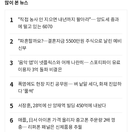
많이 본 뉴스
1
"직접 농사 안 지으면 내년까지 팔아라"… 양도세 중과
에 떨고 있는 6070
2
"파혼할까요?…결혼자금 5500만원 주식으로 날린 예비
신부
3
'음악 앱'이 넷플릭스와 어깨 나란히… 스포티파이 유료
이용자 3억 돌파 비결은
4
폭염에도 현장 지킨 공무원… 벼 낱알 세다, 화재 진압하
다 '풀썩'
5
서장훈, 28억에 산 양재역 빌딩 450억에 내놨다
6
애플, 日서 아이폰 가격 올리자 중고폰 주문량 2배 껑
충… 리퍼폰 패널은 신제품용 추월