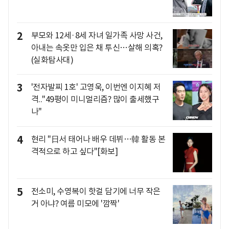
2
부모와 12세·8세 자녀 일가족 사망 사건,
아내는 속옷만 입은 채 투신…살해 의혹?
(실화탐사대)
3
'전자발찌 1호' 고영욱, 이번엔 이지혜 저
격.."49평이 미니멀리즘? 많이 출세했구
나"
4
현리 "日서 태어나 배우 데뷔…韓 활동 본
격적으로 하고 싶다"[화보]
5
전소미, 수영복이 핫걸 담기에 너무 작은
거 아냐? 여름 미모에 '깜짝'