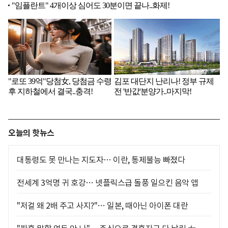
오늘의 핫뉴스
대통령도 못 만나는 지도자… 이란, 통제불능 빠졌다
전세계 3억명 귀 호강… 넷플릭스급 돌풍 일으킨 음악 앱
"저걸 왜 2배 주고 사지?"… 일본, 때아닌 아이폰 대란