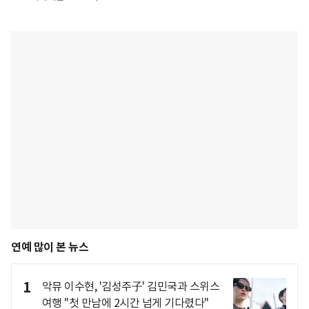
연예 많이 본 뉴스
1
악뮤 이수현, '김성주子' 김민국과 스위스
여행 "첫 만남에 2시간 넘게 기다렸다"