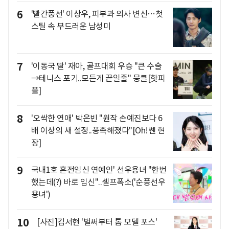
6
'빨간풍선' 이상우, 피부과 의사 변신…첫
스틸 속 부드러운 남성미
7
'이동국 딸' 재아, 골프대회 우승 "큰 수술
→테니스 포기..모든게 끝일줄" 뭉클[핫피
플]
8
'오싹한 연애' 박은빈 "원작 손예진보다 6
배 이상의 새 설정..풍족해졌다"[Oh!쎈 현
장]
9
국내1호 혼전임신 연예인' 선우용녀 "한번
했는데(?) 바로 임신"..셀프폭소('순풍선우
용녀')
10
[사진]김서현 '벌써부터 톱 모델 포스'