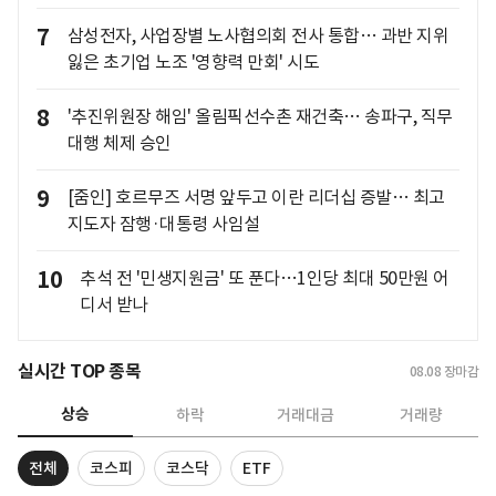
7
삼성전자, 사업장별 노사협의회 전사 통합… 과반 지위
잃은 초기업 노조 '영향력 만회' 시도
8
'추진위원장 해임' 올림픽선수촌 재건축… 송파구, 직무
대행 체제 승인
9
[줌인] 호르무즈 서명 앞두고 이란 리더십 증발… 최고
지도자 잠행·대통령 사임설
10
추석 전 '민생지원금' 또 푼다…1인당 최대 50만원 어
디서 받나
실시간 TOP 종목
08.08
장마감
상승
하락
거래대금
거래량
전체
코스피
코스닥
ETF