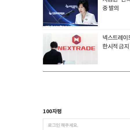
중 발의
넥스트레이드
한시적 금지
100자평