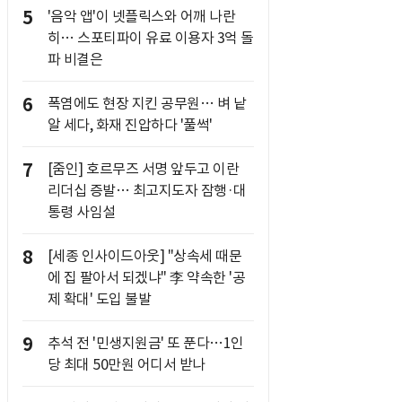
5
'음악 앱'이 넷플릭스와 어깨 나란
히… 스포티파이 유료 이용자 3억 돌
파 비결은
6
폭염에도 현장 지킨 공무원… 벼 낱
알 세다, 화재 진압하다 '풀썩'
7
[줌인] 호르무즈 서명 앞두고 이란
리더십 증발… 최고지도자 잠행·대
통령 사임설
8
[세종 인사이드아웃] "상속세 때문
에 집 팔아서 되겠냐" 李 약속한 '공
제 확대' 도입 불발
9
추석 전 '민생지원금' 또 푼다…1인
당 최대 50만원 어디서 받나