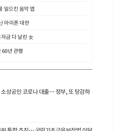
풍 일으킨 음악 앱
아닌 아이폰 대란
혼자금 다 날린 女
 60년 관행
 소상공인 코로나 대출… 정부, 또 탕감하
위 통합 추진… 국민기초금융보장법 이달