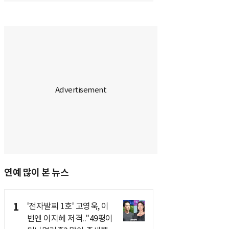
연예 많이 본 뉴스
1
'전자발찌 1호' 고영욱, 이
번엔 이지혜 저격.."49평이