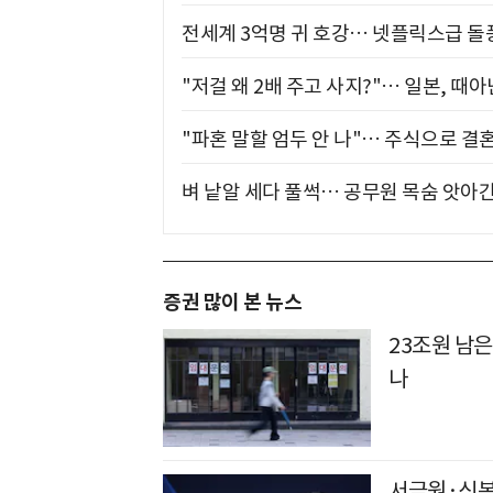
전세계 3억명 귀 호강… 넷플릭스급 돌
"저걸 왜 2배 주고 사지?"… 일본, 때
"파혼 말할 엄두 안 나"… 주식으로 결
벼 낱알 세다 풀썩… 공무원 목숨 앗아간
증권 많이 본 뉴스
23조원 남은
나
서금원·신복