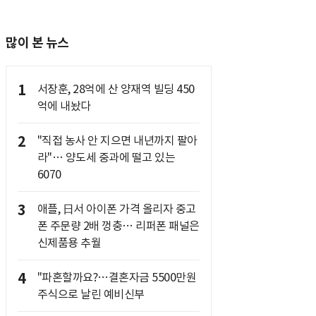
많이 본 뉴스
1
서장훈, 28억에 산 양재역 빌딩 450
억에 내놨다
2
"직접 농사 안 지으면 내년까지 팔아
라"… 양도세 중과에 떨고 있는
6070
3
애플, 日서 아이폰 가격 올리자 중고
폰 주문량 2배 껑충… 리퍼폰 패널은
신제품용 추월
4
"파혼할까요?…결혼자금 5500만원
주식으로 날린 예비신부