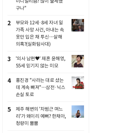
미니멀리즘? 많이 출세했
구나"
2
부모와 12세·8세 자녀 일
가족 사망 사건, 아내는 속
옷만 입은 채 투신…살해
의혹?(실화탐사대)
3
'의사 남편♥' 재혼 윤해영,
55세 믿기지 않는 미모
4
홍진경 "사라는 대로 샀는
데 계속 빠져"…삼전·닉스
손실 토로
5
제주 해변의 '차범근 며느
리'가 왜이리 예뻐? 한채아,
청량미 뿜뿜