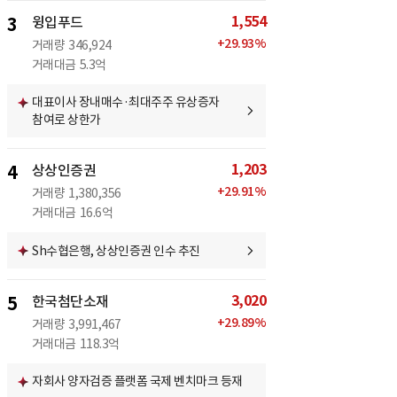
1,554
3
윙입푸드
+
29.93
%
거래량
346,924
거래대금
5.3억
대표이사 장내매수·최대주주 유상증자
참여로 상한가
1,203
4
상상인증권
+
29.91
%
거래량
1,380,356
거래대금
16.6억
Sh수협은행, 상상인증권 인수 추진
3,020
5
한국첨단소재
+
29.89
%
거래량
3,991,467
거래대금
118.3억
자회사 양자검증 플랫폼 국제 벤치마크 등재