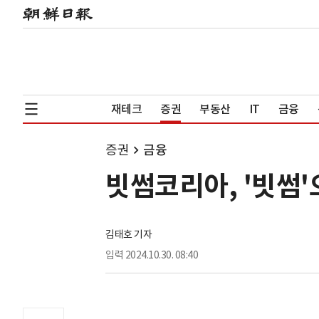
재테크
증권
부동산
IT
금융
증권
금융
빗썸코리아, '빗썸'
김태호 기자
입력
2024.10.30. 08:40