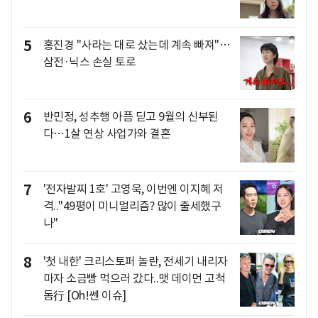
5
홍진경 "사라는 대로 샀는데 계속 빠져"…
삼전·닉스 손실 토로
6
반민정, 성추행 아픔 딛고 9월의 신부된
다…1살 연상 사업가와 결혼
7
'전자발찌 1호' 고영욱, 이번엔 이지혜 저
격.."49평이 미니멀리즘? 많이 출세했구
나"
8
'첫 내한' 크리스토퍼 놀란, 전세기 내리자
마자 소금빵 먹으러 갔다..맷 데이먼 고척
돔行 [Oh!쎈 이슈]