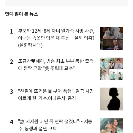
연예 많이 본 뉴스
1
부모와 12세·8세 자녀 일가족 사망 사건,
아내는 속옷만 입은 채 투신…살해 의혹?
(실화탐사대)
2
조규찬♥해이, 방송 최초 부부 동반 출격
에 깜짝 근황 "美 주립대 교수"
3
"친딸에 뜨거운 물 부어 폭행"..결국 사망
이르게 한 '가수.아나운서' 충격
4
"故 서세원 떠난 뒤 연락 끊겼다"…서동
주, 동생과 절연 고백