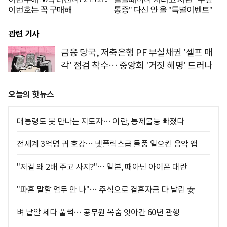
관련 기사
금융 당국, 저축은행 PF 부실채권 '셀프 매
각' 점검 착수… 중앙회 '거짓 해명' 드러나
오늘의 핫뉴스
대통령도 못 만나는 지도자… 이란, 통제불능 빠졌다
전세계 3억명 귀 호강… 넷플릭스급 돌풍 일으킨 음악 앱
"저걸 왜 2배 주고 사지?"… 일본, 때아닌 아이폰 대란
"파혼 말할 엄두 안 나"… 주식으로 결혼자금 다 날린 女
벼 낱알 세다 풀썩… 공무원 목숨 앗아간 60년 관행