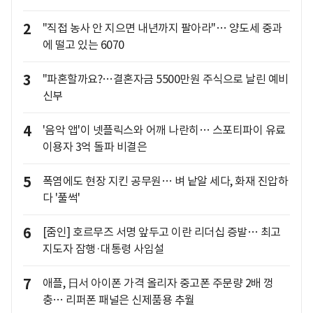
2
"직접 농사 안 지으면 내년까지 팔아라"… 양도세 중과
에 떨고 있는 6070
3
"파혼할까요?…결혼자금 5500만원 주식으로 날린 예비
신부
4
'음악 앱'이 넷플릭스와 어깨 나란히… 스포티파이 유료
이용자 3억 돌파 비결은
5
폭염에도 현장 지킨 공무원… 벼 낱알 세다, 화재 진압하
다 '풀썩'
6
[줌인] 호르무즈 서명 앞두고 이란 리더십 증발… 최고
지도자 잠행·대통령 사임설
7
애플, 日서 아이폰 가격 올리자 중고폰 주문량 2배 껑
충… 리퍼폰 패널은 신제품용 추월