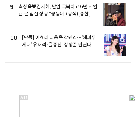
9
최성욱♥김지혜, 난임 극복하고 6년 시험
관 끝 임신 성공 "쌍둥이"(공식)[종합]
10
[단독] 이효리 다음은 강민경…'해피투
게더' 유재석·윤종신·장항준 만난다
개인정보처리방침
앱설치(Android)
본 사이트의 주가 시세정보는 정보 제공 목적이며, 오류가
발생하거나 지연될 수 있습니다.