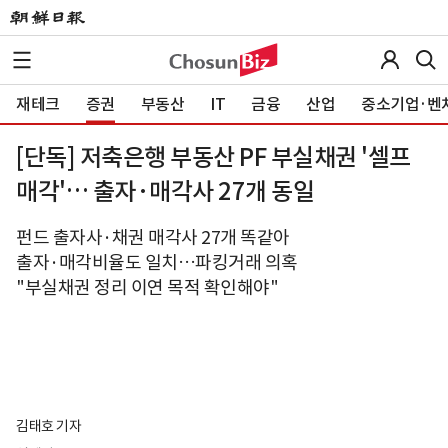
재테크
증권
부동산
IT
금융
산업
중소기업·벤
[단독] 저축은행 부동산 PF 부실채권 '셀프
매각'… 출자·매각사 27개 동일
펀드 출자사·채권 매각사 27개 똑같아
출자·매각비율도 일치…파킹거래 의혹
"부실채권 정리 이연 목적 확인해야"
김태호 기자