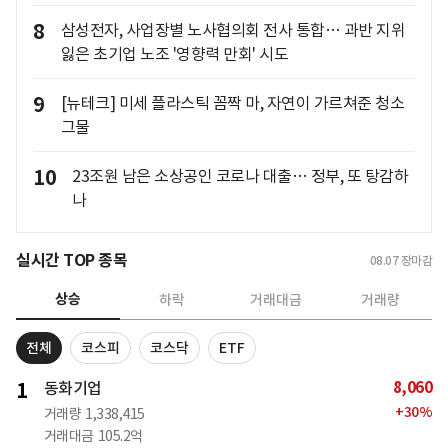
8
삼성전자, 사업장별 노사협의회 전사 통합… 과반 지위
잃은 초기업 노조 '영향력 만회' 시도
9
[뉴테크] 미세 플라스틱 꼼짝 마, 자연이 가르쳐준 청소
그물
10
23조원 남은 소상공인 코로나 대출… 정부, 또 탕감하
나
실시간 TOP 종목
08.07
장마감
상승
하락
거래대금
거래량
전체
코스피
코스닥
ETF
8,060
1
동화기업
+
30
%
거래량
1,338,415
거래대금
105.2억