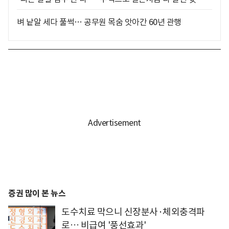
벼 낱알 세다 풀썩… 공무원 목숨 앗아간 60년 관행
증권 많이 본 뉴스
도수치료 막으니 신장분사·체외충격파
로… 비급여 '풍선효과'