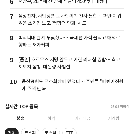
6
서장훈, 28억에 산 양재역 빌딩 450억에 내놨다
7
삼성전자, 사업장별 노사협의회 전사 통합… 과반 지위
잃은 초기업 노조 '영향력 만회' 시도
8
박리다매 한계 부딪혔나… 국내선 가격 올리고 해외로
향하는 저가커피
9
[줌인] 호르무즈 서명 앞두고 이란 리더십 증발… 최고
지도자 잠행·대통령 사임설
10
용산공원도 근조화환이 덮었다… 주민들 "어린이정원
에 주택 안 돼"
실시간 TOP 종목
08.08
장마감
상승
하락
거래대금
거래량
전체
코스피
코스닥
ETF