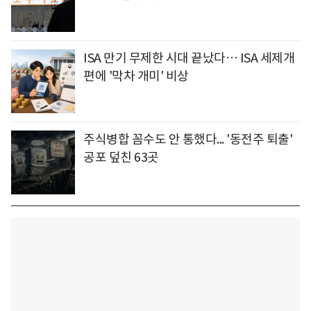
ISA 만기 무제한 시대 끝났다… ISA 세제개
편에 '막차 개미' 비상
주식병합 꼼수도 안 통했다... '동전주 퇴출'
공포 덮친 63곳