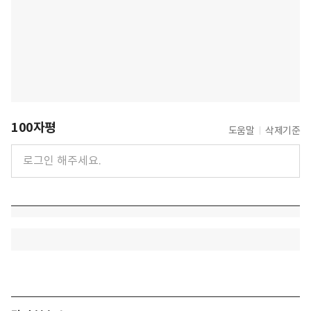
100자평
도움말
삭제기준