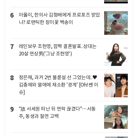
6
아옳이, 한의사 김형배에게 프로포즈 받았
나? 로맨틱한 장미꽃 백송이
7
레인보우 조현영, 깜짝 결혼발표..상대는
20살 연상男('그냥 조현영')
8
정은채, 과거 2번 불륜설 선 그었는데..♥
김충재와 열애에 재소환 '경계' [Oh!쎈 이
슈]
9
"故 서세원 떠난 뒤 연락 끊겼다"…서동
주, 동생과 절연 고백