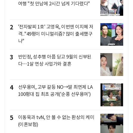
여행 "첫 만남에 2시간 넘게 기다렸다"
2
'전자발찌 1호' 고영욱, 이번엔 이지혜 저
격.."49평이 미니멀리즘? 많이 출세했구
나"
3
반민정, 성추행 아픔 딛고 9월의 신부된
다…1살 연상 사업가와 결혼
4
선우용여, 고부 갈등 NO→딸 최연제 LA
100평대 집 최초 공개('순풍 선우용여')
5
이동욱과 tvN, 안 볼 수 없는 환상의 케미
(이혼보험)