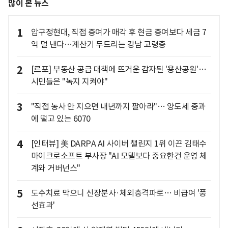
많이 본 뉴스
1
압구정현대, 직접 증여가 매각 후 현금 증여보다 세금 7
억 덜 낸다…계산기 두드리는 강남 고령층
2
[르포] 부동산 공급 대책에 뜨거운 감자된 '용산공원'…
시민들은 "녹지 지켜야"
3
"직접 농사 안 지으면 내년까지 팔아라"… 양도세 중과
에 떨고 있는 6070
4
[인터뷰] 美 DARPA AI 사이버 챌린지 1위 이끈 김태수
마이크로소프트 부사장 "AI 모델보다 중요한건 운영 체
계와 거버넌스"
5
도수치료 막으니 신장분사·체외충격파로… 비급여 '풍
선효과'