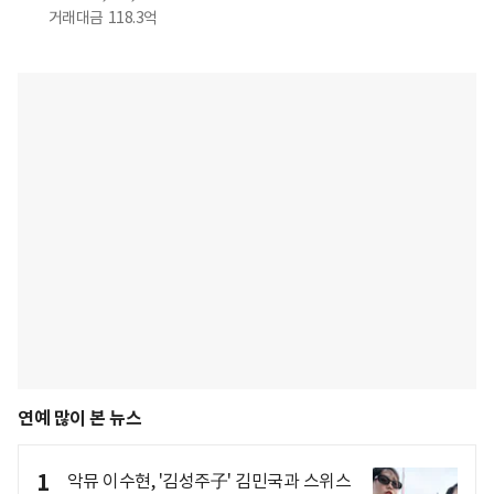
거래대금
118.3억
연예 많이 본 뉴스
1
악뮤 이수현, '김성주子' 김민국과 스위스