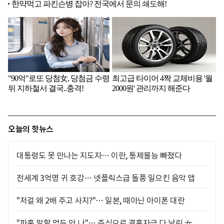
오늘의 핫뉴스
대통령도 못 만나는 지도자… 이란, 통제불능 빠졌다
전세계 3억명 귀 호강… 넷플릭스급 돌풍 일으킨 음악 앱
"저걸 왜 2배 주고 사지?"… 일본, 때아닌 아이폰 대란
"파혼 말할 엄두 안 나"… 주식으로 결혼자금 다 날린 女