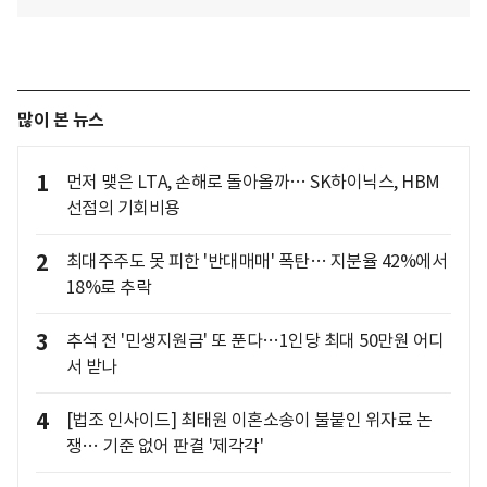
많이 본 뉴스
1
먼저 맺은 LTA, 손해로 돌아올까… SK하이닉스, HBM
선점의 기회비용
2
최대주주도 못 피한 '반대매매' 폭탄… 지분율 42%에서
18%로 추락
3
추석 전 '민생지원금' 또 푼다…1인당 최대 50만원 어디
서 받나
4
[법조 인사이드] 최태원 이혼소송이 불붙인 위자료 논
쟁… 기준 없어 판결 '제각각'