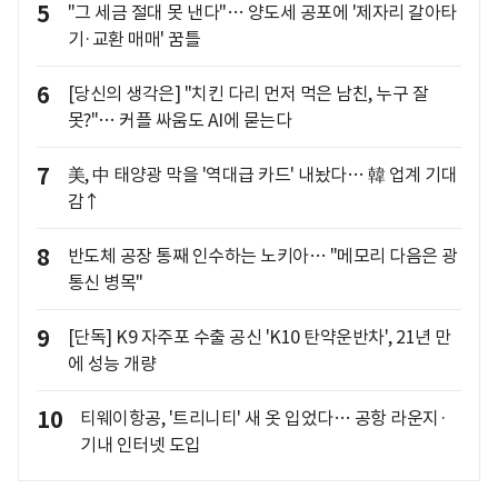
5
"그 세금 절대 못 낸다"… 양도세 공포에 '제자리 갈아타
기·교환 매매' 꿈틀
6
[당신의 생각은] "치킨 다리 먼저 먹은 남친, 누구 잘
못?"… 커플 싸움도 AI에 묻는다
7
美, 中 태양광 막을 '역대급 카드' 내놨다… 韓 업계 기대
감↑
8
반도체 공장 통째 인수하는 노키아… "메모리 다음은 광
통신 병목"
9
[단독] K9 자주포 수출 공신 'K10 탄약운반차', 21년 만
에 성능 개량
10
티웨이항공, '트리니티' 새 옷 입었다… 공항 라운지·
기내 인터넷 도입