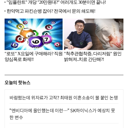
오늘의 핫뉴스
바람폈는데 위자료가 고작? 최태원 이혼소송이 불 붙인 논쟁
"엔비디아에 올인했는데 이런…" SK하이닉스가 예상치 못
한 변수