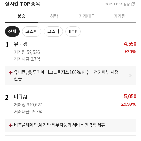
실시간 TOP 종목
08.06 11:37
장중
상승
하락
거래대금
거래량
전체
코스피
코스닥
ETF
4,550
1
유니켐
+
30
%
거래량
59,526
거래대금
2.7억
유니켐, 美 루미아 테크놀로지스 100% 인수…전자피부 시장
진출
5,050
2
비큐AI
+
29.99
%
거래량
310,627
거래대금
15.3억
비즈플레이와 AI 기반 업무자동화 서비스 전략적 제휴