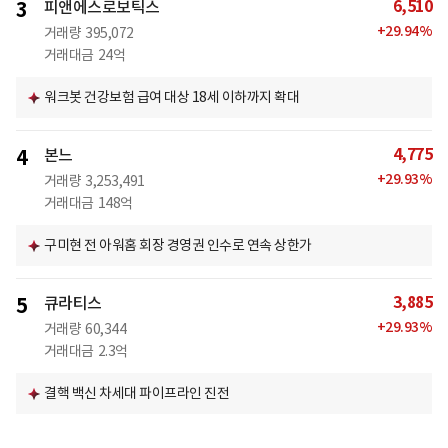
6,510
3
피앤에스로보틱스
+
29.94
%
거래량
395,072
거래대금
24억
워크봇 건강보험 급여 대상 18세 이하까지 확대
4,775
4
본느
+
29.93
%
거래량
3,253,491
거래대금
148억
구미현 전 아워홈 회장 경영권 인수로 연속 상한가
3,885
5
큐라티스
+
29.93
%
거래량
60,344
거래대금
2.3억
결핵 백신 차세대 파이프라인 진전