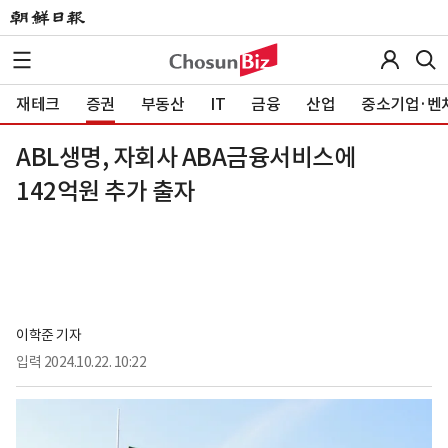
재테크
증권
부동산
IT
금융
산업
중소기업·벤
ABL생명, 자회사 ABA금융서비스에
142억원 추가 출자
이학준 기자
입력
2024.10.22. 10:22