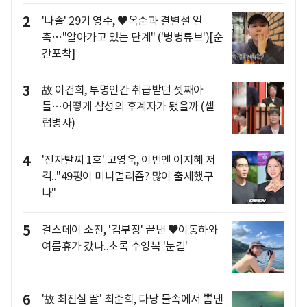
2
'나솔' 29기 영수, ♥옥순과 결별설 일
축…"알아가고 있는 단계" ('벙벙튜브')[순
간포착]
3
故 이건희, 투명인간 취급받던 셋째아
들…어떻게 삼성의 후계자가 됐을까 (셀
럽병사)
4
'전자발찌 1호' 고영욱, 이번엔 이지혜 저
격.."49평이 미니멀리즘? 많이 출세했구
나"
5
걸스데이 소진, '김부장' 끝낸 ♥이동하와
여름휴가 갔나..초록 수영복 '눈길'
6
'故 최진실 딸' 최준희, 다낭 물속에서 뽐낸