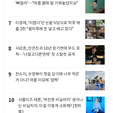
'뼈말라'…"여름 몸매 잘 가꿔놓았지요"
7
이경애, '미쳤다'던 논밭식당으로 하루 매
출 2천 "쌀자루에 돈 넣고 베고 잤다"
8
서강준, 안은진과 10년 장기연애 무드 포
착…'너말고다른연애' 첫 스틸컷 공개
9
전소미, 수영복이 핫걸 담기에 너무 작은
거 아냐? 여름 미모에 '깜짝'
10
샤를리즈 테론, '박진영 비닐바지' 생각나
는 비닐치마..이걸 이렇게 소화해? [핫피
플]