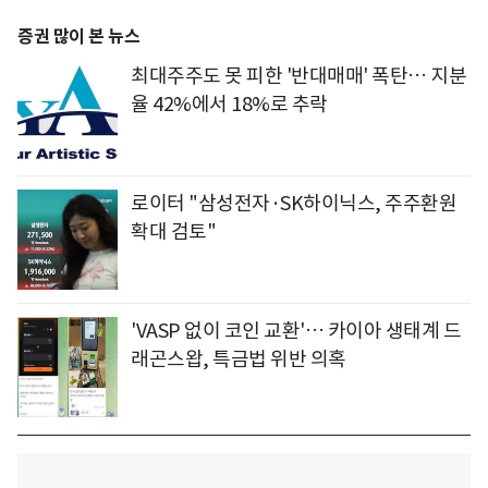
증권 많이 본 뉴스
최대주주도 못 피한 '반대매매' 폭탄… 지분
율 42%에서 18%로 추락
로이터 "삼성전자·SK하이닉스, 주주환원
확대 검토"
'VASP 없이 코인 교환'… 카이아 생태계 드
래곤스왑, 특금법 위반 의혹