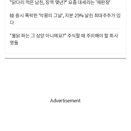
"닭다리 먹은 남친, 징역 몇년?" 요즘 대세라는 '재판장'
韓 증시 폭락한 '악몽의 그날', 지분 25% 날린 최대주주가 있
다
"불닭 파는 그 삼양 아니에요?" 주식할 때 주의해야 할 회사
명들