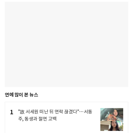
연예 많이 본 뉴스
1
"故 서세원 떠난 뒤 연락 끊겼다"…서동
주, 동생과 절연 고백