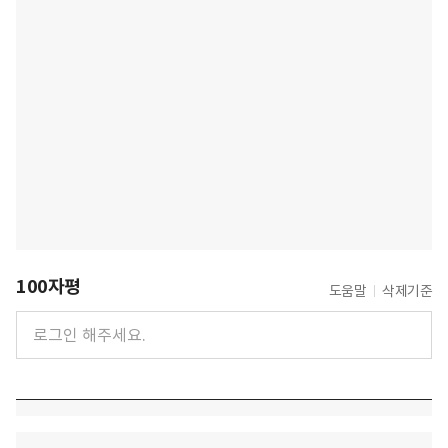
100자평
도움말
삭제기준