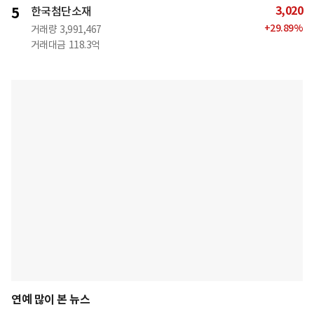
3,020
5
한국첨단소재
+
29.89
%
거래량
3,991,467
거래대금
118.3억
연예 많이 본 뉴스