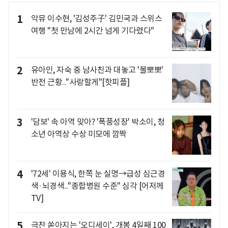
1
악뮤 이수현, '김성주子' 김민국과 스위스
여행 "첫 만남에 2시간 넘게 기다렸다"
2
유아인, 자숙 중 남사친과 대놓고 '볼뽀뽀'
반전 근황.."사랑할게"[핫피플]
3
'담보' 속 아역 맞아? '폭풍성장' 박소이, 청
소년 아역상 수상 미모에 깜짝
4
'72세' 이용식, 한쪽 눈 실명→급성 심근경
색·뇌경색.."종합병원 수준" 심각 [어저께
TV]
5
극찬 쏟아지는 '오디세이', 개봉 4일째 100