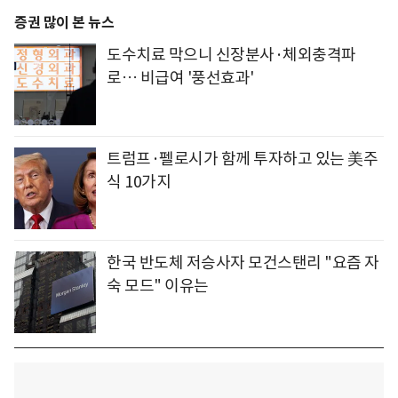
증권 많이 본 뉴스
도수치료 막으니 신장분사·체외충격파
로… 비급여 '풍선효과'
트럼프·펠로시가 함께 투자하고 있는 美주
식 10가지
한국 반도체 저승사자 모건스탠리 "요즘 자
숙 모드" 이유는