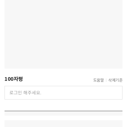
100자평
도움말
삭제기준