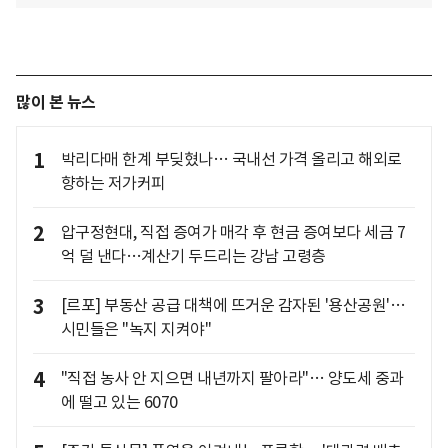
많이 본 뉴스
1
박리다매 한계 부딪혔나… 국내선 가격 올리고 해외로
향하는 저가커피
2
압구정현대, 직접 증여가 매각 후 현금 증여보다 세금 7
억 덜 낸다…계산기 두드리는 강남 고령층
3
[르포] 부동산 공급 대책에 뜨거운 감자된 '용산공원'…
시민들은 "녹지 지켜야"
4
"직접 농사 안 지으면 내년까지 팔아라"… 양도세 중과
에 떨고 있는 6070