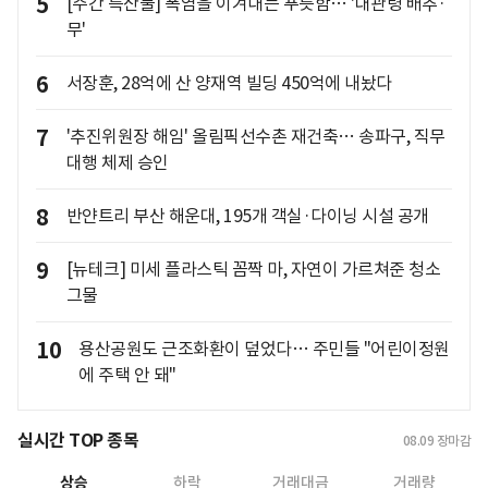
5
[주간 특산물] 폭염을 이겨내는 푸릇함… '대관령 배추·
무'
6
서장훈, 28억에 산 양재역 빌딩 450억에 내놨다
7
'추진위원장 해임' 올림픽선수촌 재건축… 송파구, 직무
대행 체제 승인
8
반얀트리 부산 해운대, 195개 객실·다이닝 시설 공개
9
[뉴테크] 미세 플라스틱 꼼짝 마, 자연이 가르쳐준 청소
그물
10
용산공원도 근조화환이 덮었다… 주민들 "어린이정원
에 주택 안 돼"
실시간 TOP 종목
08.09
장마감
상승
하락
거래대금
거래량