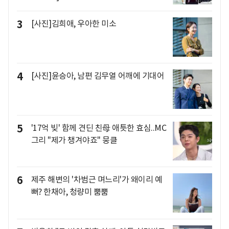
3
[사진]김희애, 우아한 미소
4
[사진]윤승아, 남편 김무열 어깨에 기대어
5
'17억 빚' 함께 견딘 친母 애틋한 효심..MC
그리 "제가 챙겨야죠" 뭉클
6
제주 해변의 '차범근 며느리'가 왜이리 예
뻐? 한채아, 청량미 뿜뿜