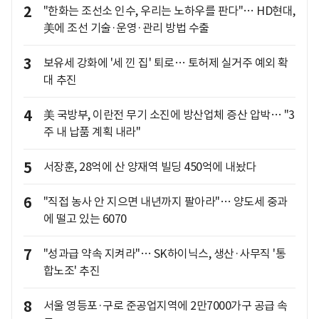
2
"한화는 조선소 인수, 우리는 노하우를 판다"… HD현대,
美에 조선 기술·운영·관리 방법 수출
3
보유세 강화에 '세 낀 집' 퇴로… 토허제 실거주 예외 확
대 추진
4
美 국방부, 이란전 무기 소진에 방산업체 증산 압박… "3
주 내 납품 계획 내라"
5
서장훈, 28억에 산 양재역 빌딩 450억에 내놨다
6
"직접 농사 안 지으면 내년까지 팔아라"… 양도세 중과
에 떨고 있는 6070
7
"성과급 약속 지켜라"… SK하이닉스, 생산·사무직 '통
합노조' 추진
8
서울 영등포·구로 준공업지역에 2만7000가구 공급 속