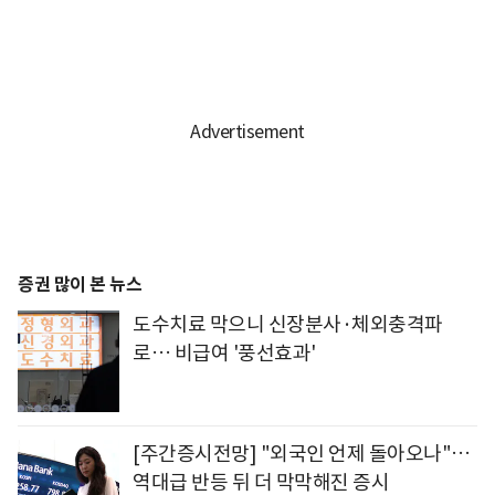
증권 많이 본 뉴스
도수치료 막으니 신장분사·체외충격파
로… 비급여 '풍선효과'
[주간증시전망] "외국인 언제 돌아오나"…
역대급 반등 뒤 더 막막해진 증시