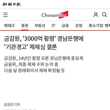
재테크
증권
부동산
IT
금융
산업
중소기업·벤
금감원, '3000억 횡령' 경남은행에
'기관경고' 제재심 결론
금감원, 14년간 횡령 모른 경남은행에 중징계
금융위, 최종 제재 수위 논의 중
다음 달 정례회의서 제재 확정될 듯
김유진 기자