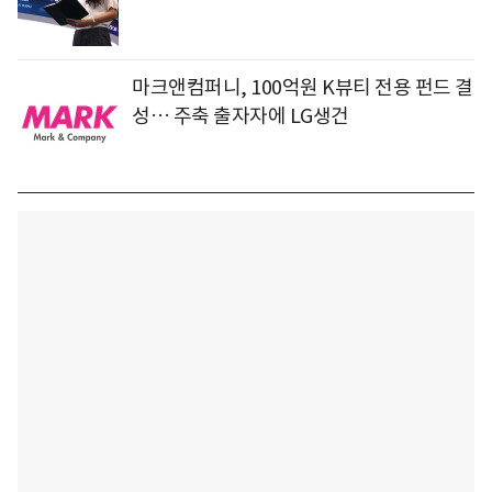
마크앤컴퍼니, 100억원 K뷰티 전용 펀드 결
성… 주축 출자자에 LG생건