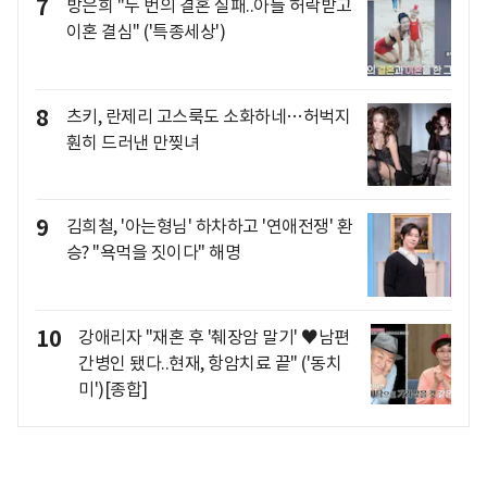
7
방은희 "두 번의 결혼 실패..아들 허락받고
이혼 결심" ('특종세상')
8
츠키, 란제리 고스룩도 소화하네…허벅지
훤히 드러낸 만찢녀
9
김희철, '아는형님' 하차하고 '연애전쟁' 환
승? "욕먹을 짓이다" 해명
10
강애리자 "재혼 후 '췌장암 말기' ♥남편
간병인 됐다..현재, 항암치료 끝" ('동치
미')[종합]