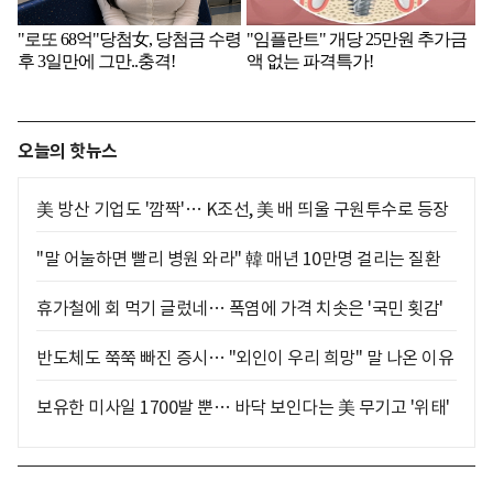
오늘의 핫뉴스
美 방산 기업도 '깜짝'… K조선, 美 배 띄울 구원투수로 등장
"말 어눌하면 빨리 병원 와라" 韓 매년 10만명 걸리는 질환
휴가철에 회 먹기 글렀네… 폭염에 가격 치솟은 '국민 횟감'
반도체도 쭉쭉 빠진 증시… "외인이 우리 희망" 말 나온 이유
보유한 미사일 1700발 뿐… 바닥 보인다는 美 무기고 '위태'