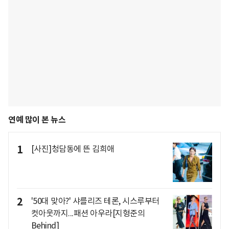
연예 많이 본 뉴스
1
[사진]청담동에 뜬 김희애
2
'50대 맞아?' 샤를리즈 테론, 시스루부터
컷아웃까지...패션 아우라[지형준의
Behind]