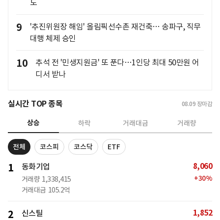
도
9
'추진위원장 해임' 올림픽선수촌 재건축… 송파구, 직무
대행 체제 승인
10
추석 전 '민생지원금' 또 푼다…1인당 최대 50만원 어
디서 받나
실시간 TOP 종목
08.09
장마감
상승
하락
거래대금
거래량
전체
코스피
코스닥
ETF
8,060
1
동화기업
+
30
%
거래량
1,338,415
거래대금
105.2억
1,852
2
신스틸