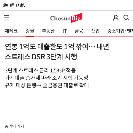
재테크
증권
부동산
IT
금융
산업
중소기업·벤
연봉 1억도 대출한도 1억 깎여… 내년
스트레스 DSR 3단계 시행
3단계 스트레스 금리 1.5%P 적용
가계대출 증가세 따라 조기 시행 가능성
규제 대상 은행→ 全금융권 대출로 확대
송기영 기자