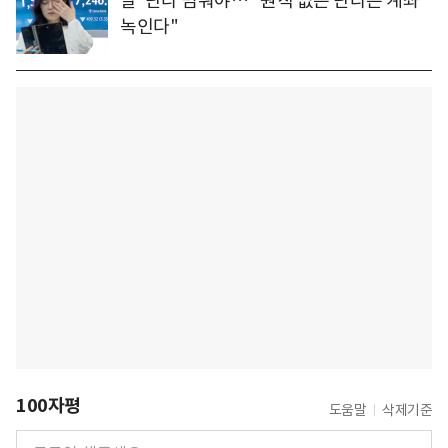
팔' 단타 멈춰야… "원칙 없는 단타는 계좌
녹인다"
100자평
도움말
삭제기준