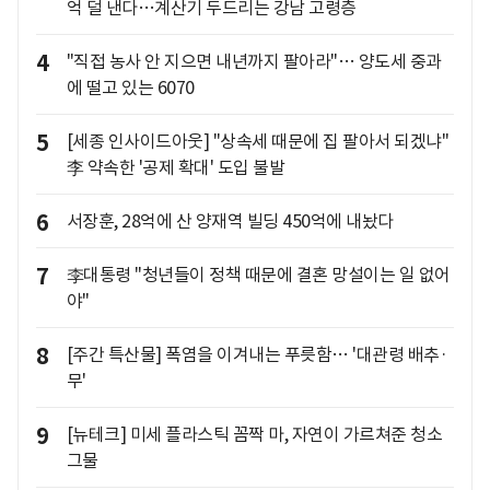
억 덜 낸다…계산기 두드리는 강남 고령층
4
"직접 농사 안 지으면 내년까지 팔아라"… 양도세 중과
에 떨고 있는 6070
5
[세종 인사이드아웃] "상속세 때문에 집 팔아서 되겠냐"
李 약속한 '공제 확대' 도입 불발
6
서장훈, 28억에 산 양재역 빌딩 450억에 내놨다
7
李대통령 "청년들이 정책 때문에 결혼 망설이는 일 없어
야"
8
[주간 특산물] 폭염을 이겨내는 푸릇함… '대관령 배추·
무'
9
[뉴테크] 미세 플라스틱 꼼짝 마, 자연이 가르쳐준 청소
그물