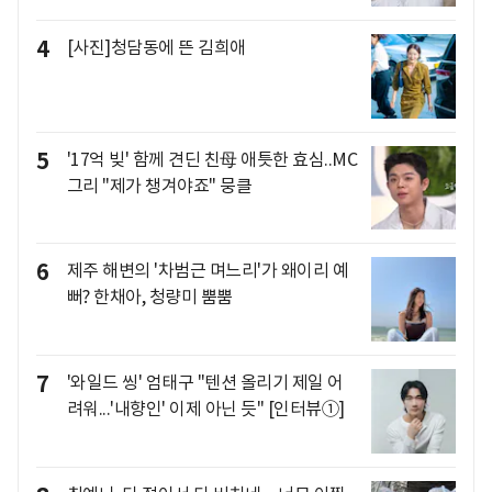
4
[사진]청담동에 뜬 김희애
5
'17억 빚' 함께 견딘 친母 애틋한 효심..MC
그리 "제가 챙겨야죠" 뭉클
6
제주 해변의 '차범근 며느리'가 왜이리 예
뻐? 한채아, 청량미 뿜뿜
7
'와일드 씽' 엄태구 "텐션 올리기 제일 어
려워...'내향인' 이제 아닌 듯" [인터뷰①]