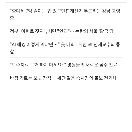
"증여세 7억 줄이는 법 있구먼!" 계산기 두드리는 강남 고령
층
정부 "아파트 짓자", 시민 "안돼"… 논란의 서울 '황금 땅'
"AI 해킹 어떻게 막냐면…" 美 대회 1위한 韓 천재교수의 통
찰
"도수치료 그거 하지 마세요~" 병원들의 새로운 꼼수 진료
바람 가르는 보닛 장착… 세단 같은 승차감의 볼보 전기차