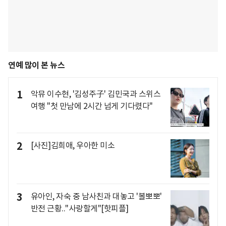
연예 많이 본 뉴스
1
악뮤 이수현, '김성주子' 김민국과 스위스
여행 "첫 만남에 2시간 넘게 기다렸다"
2
[사진]김희애, 우아한 미소
3
유아인, 자숙 중 남사친과 대놓고 '볼뽀뽀'
반전 근황.."사랑할게"[핫피플]