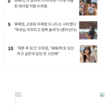
8
최예나, 다 젖어서 다 비치네…너무 아찔
한 워터밤 악동 비주얼
9
류혜영, 고경표 자취방 드나드는 사이였다
"부모님 마주치고 깜짝 놀라"(나혼자산다)
10
'재혼 후 임신' 오또맘, "40살에 또 임신
하고 싶은데 입덧 탓 고민돼"