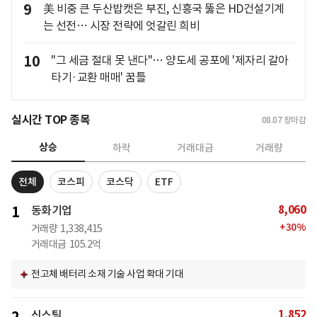
9
美 비중 큰 두산밥캣은 부진, 신흥국 뚫은 HD건설기계
는 선전… 시장 전략에 엇갈린 희비
10
"그 세금 절대 못 낸다"… 양도세 공포에 '제자리 갈아
타기·교환 매매' 꿈틀
실시간 TOP 종목
08.07
장마감
상승
하락
거래대금
거래량
전체
코스피
코스닥
ETF
8,060
1
동화기업
+
30
%
거래량
1,338,415
거래대금
105.2억
전고체 배터리 소재 기술 사업 확대 기대
1,852
신스틸