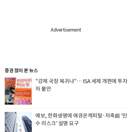
증권 많이 본 뉴스
"강제 국장 복귀냐"… ISA 세제 개편에 투자
자 불만
예보, 한화생명에 애큐온캐피탈·저축銀 '인
수 리스크' 설명 요구