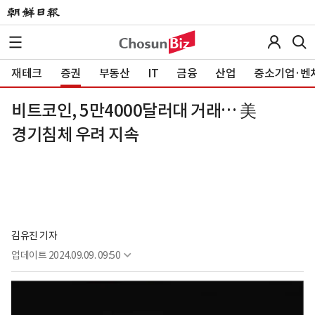
재테크
증권
부동산
IT
금융
산업
중소기업·벤
비트코인, 5만4000달러대 거래… 美
경기침체 우려 지속
김유진 기자
업데이트
2024.09.09. 09:50