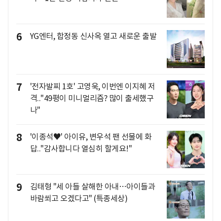
6
YG엔터, 합정동 신사옥 열고 새로운 출발
7
'전자발찌 1호' 고영욱, 이번엔 이지혜 저
격.."49평이 미니멀리즘? 많이 출세했구
나"
8
'이종석♥' 아이유, 변우석 팬 선물에 화
답.."감사합니다 열심히 할게요!"
9
김태형 "세 아들 살해한 아내…아이들과
바람쐬고 오겠다고" (특종세상)