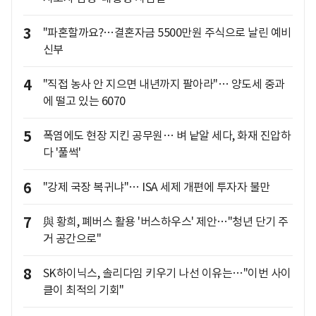
3
"파혼할까요?…결혼자금 5500만원 주식으로 날린 예비
신부
4
"직접 농사 안 지으면 내년까지 팔아라"… 양도세 중과
에 떨고 있는 6070
5
폭염에도 현장 지킨 공무원… 벼 낱알 세다, 화재 진압하
다 '풀썩'
6
"강제 국장 복귀냐"… ISA 세제 개편에 투자자 불만
7
與 황희, 폐버스 활용 '버스하우스' 제안…"청년 단기 주
거 공간으로"
8
SK하이닉스, 솔리다임 키우기 나선 이유는…"이번 사이
클이 최적의 기회"