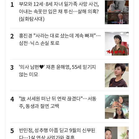
1
부모와 12세·8세 자녀 일가족 사망 사건,
아내는 속옷만 입은 채 투신…살해 의혹?
(실화탐사대)
2
홍진경 "사라는 대로 샀는데 계속 빠져"…
삼전·닉스 손실 토로
3
'의사 남편♥' 재혼 윤해영, 55세 믿기지
않는 미모
4
"故 서세원 떠난 뒤 연락 끊겼다"…서동
주, 동생과 절연 고백
5
반민정, 성추행 아픔 딛고 9월의 신부된
다…1살 연상 사업가와 결혼