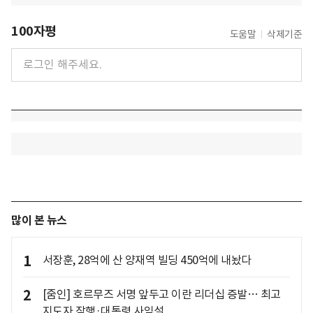
100자평
도움말
삭제기준
많이 본 뉴스
1
서장훈, 28억에 산 양재역 빌딩 450억에 내놨다
2
[줌인] 호르무즈 서명 앞두고 이란 리더십 증발… 최고
지도자 잠행·대통령 사임설