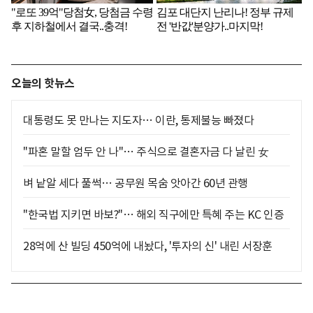
오늘의 핫뉴스
대통령도 못 만나는 지도자… 이란, 통제불능 빠졌다
"파혼 말할 엄두 안 나"… 주식으로 결혼자금 다 날린 女
벼 낱알 세다 풀썩… 공무원 목숨 앗아간 60년 관행
"한국법 지키면 바보?"… 해외 직구에만 특혜 주는 KC 인증
28억에 산 빌딩 450억에 내놨다, '투자의 신' 내린 서장훈