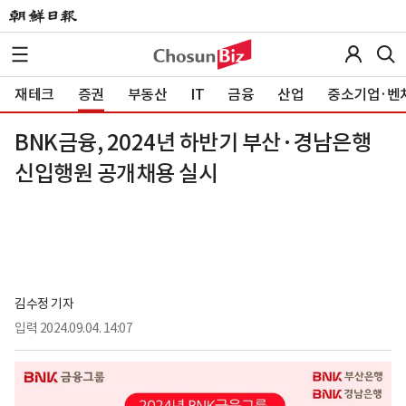
재테크
증권
부동산
IT
금융
산업
중소기업·벤
BNK금융, 2024년 하반기 부산·경남은행
신입행원 공개채용 실시
김수정 기자
입력
2024.09.04. 14:07