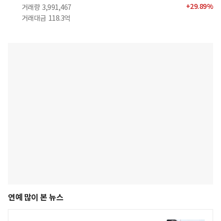
+
29.89
%
거래량
3,991,467
거래대금
118.3억
연예 많이 본 뉴스