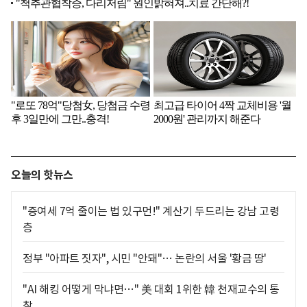
오늘의 핫뉴스
"증여세 7억 줄이는 법 있구먼!" 계산기 두드리는 강남 고령
층
정부 "아파트 짓자", 시민 "안돼"… 논란의 서울 '황금 땅'
"AI 해킹 어떻게 막냐면…" 美 대회 1위한 韓 천재교수의 통
찰