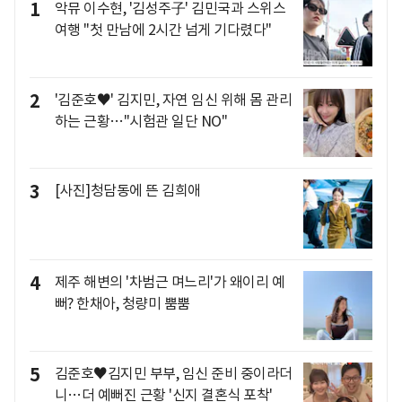
1
악뮤 이수현, '김성주子' 김민국과 스위스
여행 "첫 만남에 2시간 넘게 기다렸다"
2
'김준호♥' 김지민, 자연 임신 위해 몸 관리
하는 근황…"시험관 일단 NO"
3
[사진]청담동에 뜬 김희애
4
제주 해변의 '차범근 며느리'가 왜이리 예
뻐? 한채아, 청량미 뿜뿜
5
김준호♥김지민 부부, 임신 준비 중이라더
니…더 예뻐진 근황 '신지 결혼식 포착'