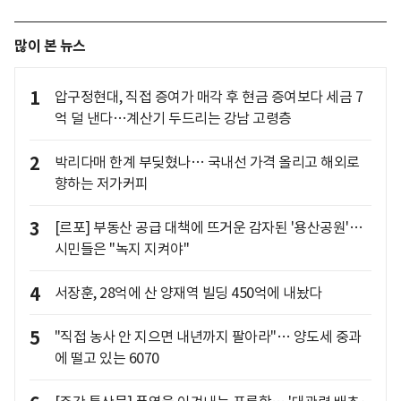
많이 본 뉴스
1
압구정현대, 직접 증여가 매각 후 현금 증여보다 세금 7
억 덜 낸다…계산기 두드리는 강남 고령층
2
박리다매 한계 부딪혔나… 국내선 가격 올리고 해외로
향하는 저가커피
3
[르포] 부동산 공급 대책에 뜨거운 감자된 '용산공원'…
시민들은 "녹지 지켜야"
4
서장훈, 28억에 산 양재역 빌딩 450억에 내놨다
5
"직접 농사 안 지으면 내년까지 팔아라"… 양도세 중과
에 떨고 있는 6070