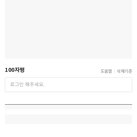
100자평
도움말
삭제기준