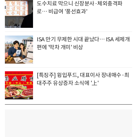
도수치료 막으니 신장분사·체외충격파
로… 비급여 '풍선효과'
ISA 만기 무제한 시대 끝났다… ISA 세제개
편에 '막차 개미' 비상
[특징주] 윙입푸드, 대표이사 장내매수·최
대주주 유상증자 소식에 '上'