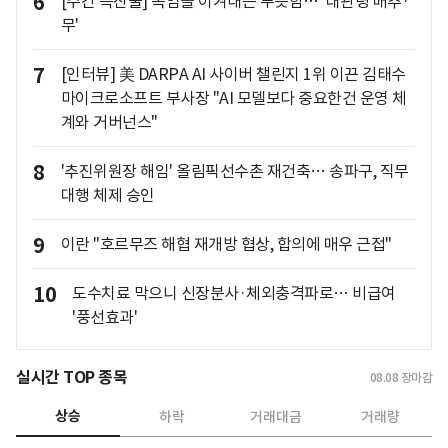
6
[주간 특산물] 폭염을 이겨내는 푸릇함… '대관령 배추·
무'
7
[인터뷰] 美 DARPA AI 사이버 챌린지 1위 이끈 김태수
마이크로소프트 부사장 "AI 모델보다 중요한건 운영 체
계와 거버넌스"
8
'추진위원장 해임' 올림픽선수촌 재건축… 송파구, 직무
대행 체제 승인
9
이란 "호르무즈 해협 재개방 협상, 합의에 매우 근접"
10
도수치료 막으니 신장분사·체외충격파로… 비급여
'풍선효과'
실시간 TOP 종목
08.08
장마감
상승
하락
거래대금
거래량