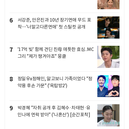
6
서강준, 안은진과 10년 장기연애 무드 포
착…'너말고다른연애' 첫 스틸컷 공개
7
'17억 빚' 함께 견딘 친母 애틋한 효심..MC
그리 "제가 챙겨야죠" 뭉클
8
정일우x정해인, 알고보니 가족이었다 "정
약용 후손 가문" ('옥탑방2')
9
박경혜 "자취 공개 후 김혜수·차태현·유
인나에 연락 받아" ('나혼산') [순간포착]