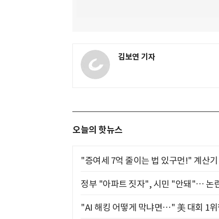
김보연 기자
오늘의 핫뉴스
"증여세 7억 줄이는 법 있구먼!" 계산
정부 "아파트 짓자", 시민 "안돼"… 논란
"AI 해킹 어떻게 막냐면…" 美 대회 1