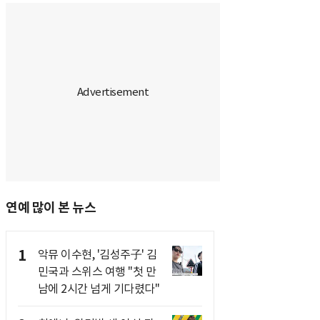
연예 많이 본 뉴스
1
악뮤 이수현, '김성주子' 김
민국과 스위스 여행 "첫 만
남에 2시간 넘게 기다렸다"