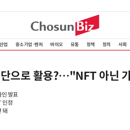
산업
중소기업·벤처
바이오
유통
정책
정치
사회
수단으로 활용?…"NFT 아닌 
라인 발표
T 인정
 돼