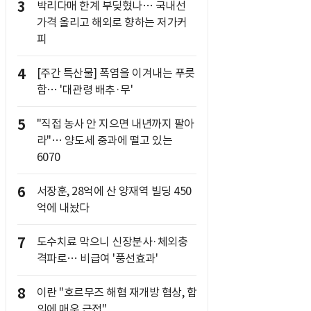
3
박리다매 한계 부딪혔나… 국내선
가격 올리고 해외로 향하는 저가커
피
4
[주간 특산물] 폭염을 이겨내는 푸릇
함… '대관령 배추·무'
5
"직접 농사 안 지으면 내년까지 팔아
라"… 양도세 중과에 떨고 있는
6070
6
서장훈, 28억에 산 양재역 빌딩 450
억에 내놨다
7
도수치료 막으니 신장분사·체외충
격파로… 비급여 '풍선효과'
8
이란 "호르무즈 해협 재개방 협상, 합
의에 매우 근접"