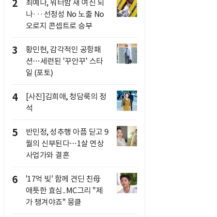
2
최예나, 워터밤 새 여신 되
나···선정성 No 노출 No
오로지 콘셉트로 승부
3
황민현, 감각적인 공항패
션…세련된 '꾸안꾸' 스타
일 (포토)
4
[사진]김희애, 청담룩의 정
석
5
반민정, 성추행 아픔 딛고 9
월의 신부된다…1살 연상
사업가와 결혼
6
'17억 빚' 함께 견딘 친母
애틋한 효심..MC그리 "제
가 챙겨야죠" 뭉클