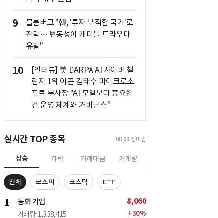
9
블룸버그 "韓, '투자 부적합 국가'로
전락… 변동성이 개미들 트라우마
유발"
10
[인터뷰] 美 DARPA AI 사이버 챌
린지 1위 이끈 김태수 마이크로소
프트 부사장 "AI 모델보다 중요한
건 운영 체계와 거버넌스"
실시간 TOP 종목
08.09
장마감
상승
하락
거래대금
거래량
전체
코스피
코스닥
ETF
8,060
1
동화기업
+
30
%
거래량
1,338,415