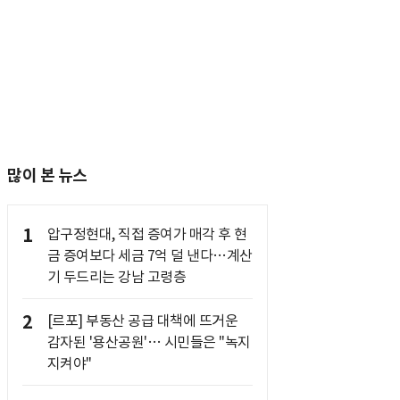
많이 본 뉴스
1
압구정현대, 직접 증여가 매각 후 현
금 증여보다 세금 7억 덜 낸다…계산
기 두드리는 강남 고령층
2
[르포] 부동산 공급 대책에 뜨거운
감자된 '용산공원'… 시민들은 "녹지
지켜야"