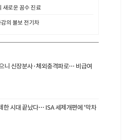
의 새로운 꼼수 진료
차감의 볼보 전기차
으니 신장분사·체외충격파로… 비급여
무제한 시대 끝났다… ISA 세제개편에 '막차