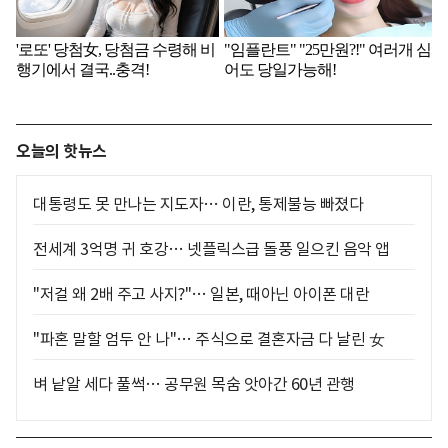
오늘의 핫뉴스
대통령도 못 만나는 지도자… 이란, 통제불능 빠졌다
전세계 3억명 귀 호강… 넷플릭스급 돌풍 일으킨 음악 앱
"저걸 왜 2배 주고 사지?"… 일본, 때아닌 아이폰 대란
"파혼 말할 엄두 안 나"… 주식으로 결혼자금 다 날린 女
벼 낱알 세다 풀썩… 공무원 목숨 앗아간 60년 관행