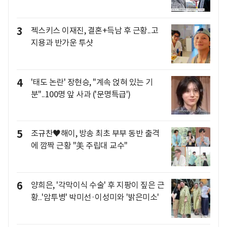
3
젝스키스 이재진, 결혼+득남 후 근황..고
지용과 반가운 투샷
4
'태도 논란' 장현승, "계속 얹혀 있는 기
분"..100명 앞 사과 ('문명특급')
5
조규찬♥해이, 방송 최초 부부 동반 출격
에 깜짝 근황 "美 주립대 교수"
6
양희은, '각막이식 수술' 후 지팡이 짚은 근
황..'암투병' 박미선·이성미와 '밝은미소'