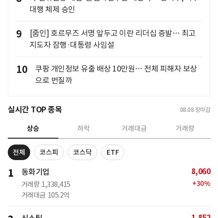
대행 체제 승인
9
[줌인] 호르무즈 서명 앞두고 이란 리더십 증발… 최고
지도자 잠행·대통령 사임설
10
쿠팡 개인정보 유출 배상 10만원… 전체 피해자 보상
으로 번질까
실시간 TOP 종목
08.08
장마감
상승
하락
거래대금
거래량
전체
코스피
코스닥
ETF
8,060
1
동화기업
+
30
%
거래량
1,338,415
거래대금
105.2억
1,852
신스틸