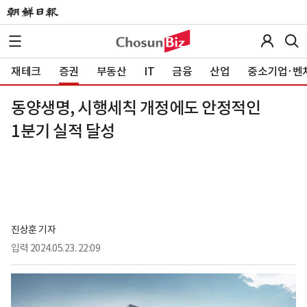
재테크
증권
부동산
IT
금융
산업
중소기업·벤
동양생명, 시행세칙 개정에도 안정적인
1분기 실적 달성
진상훈 기자
입력
2024.05.23. 22:09