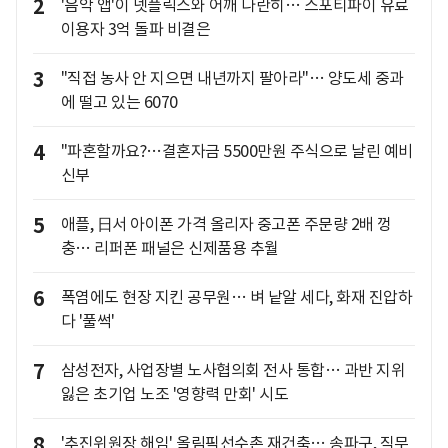
2
'음악 앱'이 넷플릭스와 어깨 나란히… 스포티파이 유료
이용자 3억 돌파 비결은
3
"직접 농사 안 지으면 내년까지 팔아라"… 양도세 중과
에 떨고 있는 6070
4
"파혼할까요?…결혼자금 5500만원 주식으로 날린 예비
신부
5
애플, 日서 아이폰 가격 올리자 중고폰 주문량 2배 껑
충… 리퍼폰 패널은 신제품용 추월
6
폭염에도 현장 지킨 공무원… 벼 낱알 세다, 화재 진압하
다 '풀썩'
7
삼성전자, 사업장별 노사협의회 전사 통합… 과반 지위
잃은 초기업 노조 '영향력 만회' 시도
8
'추진위원장 해임' 올림픽선수촌 재건축… 송파구, 직무