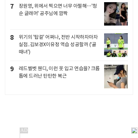
7
장원영, 위에서 찍으면 너무 아찔해…'청
순 글래머' 공주님에 깜짝
8
위기의 '탑걸' 어쩌나, 전반 시작하자마자
실점..김보경X이유정 역습 성공할까 ('골
때녀')
9
레드벨벳 웬디, 이런 옷 입고 연습을? 크롭
톱에 드러난 탄탄한 복근