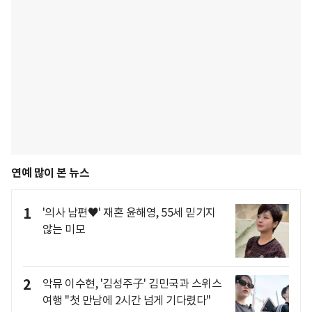
연예 많이 본 뉴스
1
'의사 남편♥' 재혼 윤해영, 55세 믿기지
않는 미모
2
악뮤 이수현, '김성주子' 김민국과 스위스
여행 "첫 만남에 2시간 넘게 기다렸다"