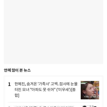
연예 많이 본 뉴스
1
한혜진, 숨겨온 '가족사' 고백..점사에 눈물
터진 모녀 "아파도 못 쉬어" ('미우새')[종
합]