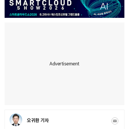
오귀환 기자