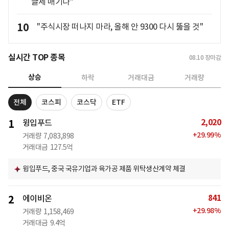
글세 매기나"
10
"주식시장 떠나지 마라, 올해 안 9300 다시 뚫을 것"
실시간 TOP 종목
08.10
장마감
상승
하락
거래대금
거래량
전체
코스피
코스닥
ETF
2,020
1
윙입푸드
+
29.99
%
거래량
7,083,898
거래대금
127.5억
윙입푸드, 중국 국유기업과 육가공 제품 위탁생산계약 체결
841
2
에이비온
+
29.98
%
거래량
1,158,469
거래대금
9.4억