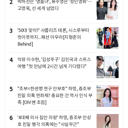
2
박하선은 '명품녀', 류수영은 '성인영화'…
고영욱, 선 세게 넘었다
3
'50대 맞아?' 샤를리즈 테론, 시스루부터
컷아웃까지...패션 아우라[지형준의
Behind]
4
악뮤 이수현, '김성주子' 김민국과 스위스
여행 "첫 만남에 2시간 넘게 기다렸다"
5
"조부=한센병 연구 안부호" 하영, 증조부
친일 의혹 연좌제? 중요한 건 역사 인식 부
족 [Oh!쎈 초점]
6
'4대째 의사 집안 자랑' 하영, 증조부 안상
호 친일 행각 의혹에는 "사실무근"