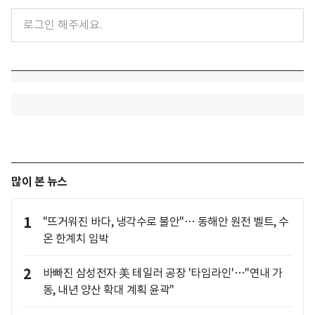
많이 본 뉴스
1
"뜨거워진 바다, 냉각수로 불안"… 동해안 원전 벨트, 수
온 한계치 임박
2
바빠진 삼성전자 美 테일러 공장 '타임라인'…"연내 가
동, 내년 양산 확대 계획 윤곽"