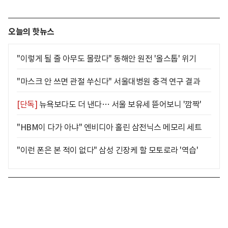
오늘의 핫뉴스
"이렇게 될 줄 아무도 몰랐다" 동해안 원전 '올스톱' 위기
"마스크 안 쓰면 관절 쑤신다" 서울대병원 충격 연구 결과
[단독]
뉴욕보다도 더 낸다… 서울 보유세 뜯어보니 '깜짝'
"HBM이 다가 아냐" 엔비디아 홀린 삼전닉스 메모리 세트
"이런 폰은 본 적이 없다" 삼성 긴장케 할 모토로라 '역습'