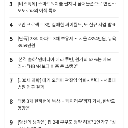
3
[비즈톡톡] 스마트워치를 펼치니 폴더블폰으로 변신…
모토로라의 이색 특허
4
코인 프로젝트 3번 실패한 싸이월드, 또 신규 사업 발표
5
[단독] 23억 아파트 3채 보유세… 서울 4854만원, 뉴욕
3959만원
6
'본격 출하' 엔비디아 베라 루빈, 원가의 62%는 메모
리… "HBM4보다 비중 큰 소캠2"
7
[100세 과학] 대기 오염이 관절염 악화시킨다…서울대
병원 연구 결과
8
태풍 3개 한꺼번에 북상…'페이러우'까지 가세, 한반도
영향은
9
[당신의 생각은] 집 2채 부부도 청약 허용? 1인가구 "싱