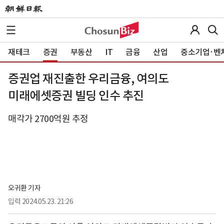
재테크
증권
부동산
IT
금융
산업
중소기업·벤
증권업 재진출한 우리금융, 여의도
미래에셋증권 빌딩 인수 추진
매각가 2700억원 추정
오귀환 기자
입력
2024.05.23. 21:26