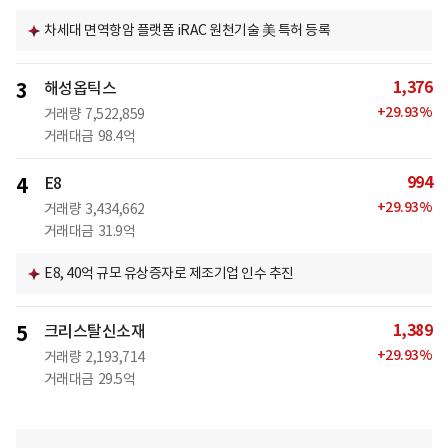
차세대 면역항암 플랫폼 iRAC 원천기술 美 특허 등록
1,376
3
해성옵틱스
+
29.93
%
거래량
7,522,859
거래대금
98.4억
994
4
E8
+
29.93
%
거래량
3,434,662
거래대금
31.9억
E8, 40억 규모 유상증자로 제조기업 인수 추진
1,389
5
크리스탈신소재
+
29.93
%
거래량
2,193,714
거래대금
29.5억