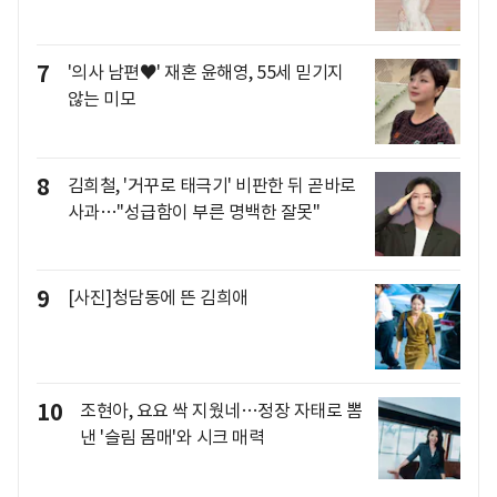
7
'의사 남편♥' 재혼 윤해영, 55세 믿기지
않는 미모
8
김희철, '거꾸로 태극기' 비판한 뒤 곧바로
사과…"성급함이 부른 명백한 잘못"
9
[사진]청담동에 뜬 김희애
10
조현아, 요요 싹 지웠네…정장 자태로 뽐
낸 '슬림 몸매'와 시크 매력