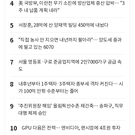
4
美 국방부, 이란전 무기 소진에 방산업체 증산 압박… "3
주 내 납품 계획 내라"
5
서장훈, 28억에 산 양재역 빌딩 450억에 내놨다
6
"직접 농사 안 지으면 내년까지 팔아라"… 양도세 중과
에 떨고 있는 6070
7
서울 영등포·구로 준공업지역에 2만7000가구 공급 속
도
8
내후년부터 1주택자·3주택자 종부세 격차 커진다… 시
가 100억 안팎 수준부터는 줄어
9
'추진위원장 해임' 올림픽선수촌 재건축… 송파구, 직무
대행 체제 승인
10
GPU 다음은 전력… 엔비디아, 랜시엄에 4조원 투자