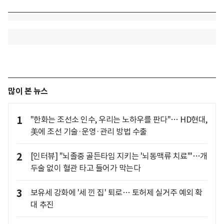
많이 본 뉴스
1
"한화는 조선소 인수, 우리는 노하우를 판다"… HD현대,
美에 조선 기술·운영·관리 방법 수출
2
[인터뷰] "뇌졸중 골든타임 지키는 '뇌동맥류 치료'"…개
두술 없이 혈관 타고 들어가 막는다
3
보유세 강화에 '세 낀 집' 퇴로… 토허제 실거주 예외 확
대 추진