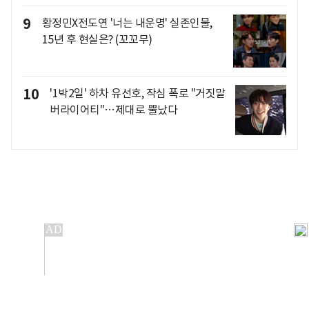
9
황정민X전도연 '너는 내운명' 실존인물,
15년 후 현실은? (꼬꼬무)
10
'1박2일' 하차 유선호, 작심 폭로 "거짓말
버라이어티"…제대로 뿔났다
개인정보처리방침
앱설치(Android)
본 사이트의 주가 시세정보는 정보 제공 목적이며, 오류가