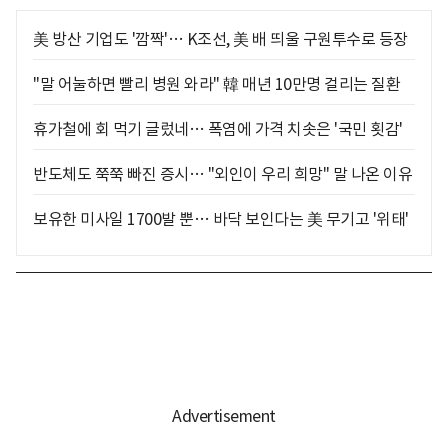
美 방산 기업도 '깜짝'… K조선, 美 배 띄울 구원투수로 등장
"말 어눌하면 빨리 병원 와라" 韓 매년 10만명 걸리는 질환
휴가철에 회 먹기 글렀네… 폭염에 가격 치솟은 '국민 횟감'
반도체도 쭉쭉 빠진 증시… "외인이 우리 희망" 말 나온 이유
보유한 미사일 1700발 뿐… 바닥 보인다는 美 무기고 '위태'