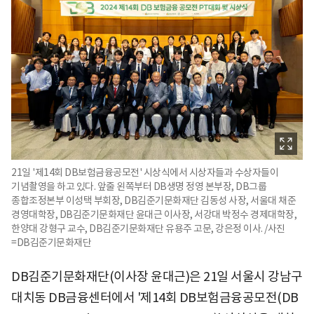
21일 '제14회 DB보험금융공모전' 시상식에서 시상자들과 수상자들이
기념촬영을 하고 있다. 앞줄 왼쪽부터 DB생명 정영 본부장, DB그룹
종합조정본부 이성택 부회장, DB김준기문화재단 김동성 사장, 서울대 채준
경영대학장, DB김준기문화재단 윤대근 이사장, 서강대 박정수 경제대학장,
한양대 강형구 교수, DB김준기문화재단 유용주 고문, 강은정 이사. /사진
=DB김준기문화재단
DB김준기문화재단(이사장 윤대근)은 21일 서울시 강남구
대치동 DB금융센터에서 '제14회 DB보험금융공모전(DB