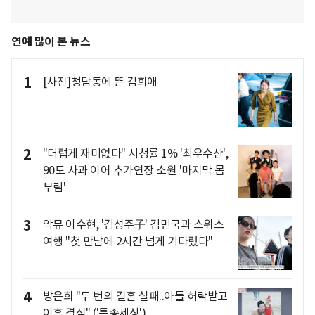
연예 많이 본 뉴스
1
[사진]청담동에 뜬 김희애
2
"더럽게 재미없다" 시청률 1% '최우수산',
90도 사과 이어 추가연장 소원 '마지막 몸
부림'
3
악뮤 이수현, '김성주子' 김민국과 스위스
여행 "첫 만남에 2시간 넘게 기다렸다"
4
방은희 "두 번의 결혼 실패..아들 허락받고
이혼 결심" ('특종세상')