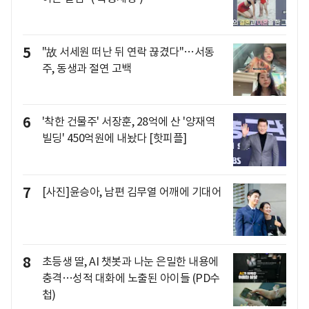
5
"故 서세원 떠난 뒤 연락 끊겼다"…서동
주, 동생과 절연 고백
6
'착한 건물주' 서장훈, 28억에 산 '양재역
빌딩' 450억원에 내놨다 [핫피플]
7
[사진]윤승아, 남편 김무열 어깨에 기대어
8
초등생 딸, AI 챗봇과 나눈 은밀한 내용에
충격…성적 대화에 노출된 아이들 (PD수
첩)