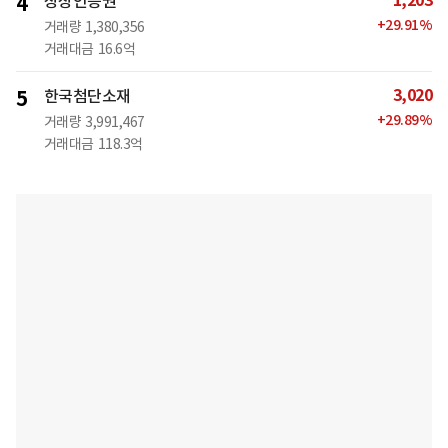
1,203
4
상상인증권
+
29.91
%
거래량
1,380,356
거래대금
16.6억
3,020
5
한국첨단소재
+
29.89
%
거래량
3,991,467
거래대금
118.3억