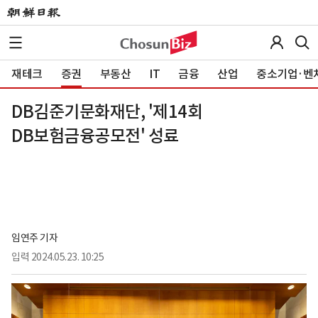
재테크
증권
부동산
IT
금융
산업
중소기업·벤
DB김준기문화재단, '제14회
DB보험금융공모전' 성료
임연주 기자
입력
2024.05.23. 10:25