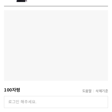
100자평
도움말
삭제기준