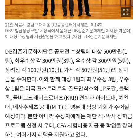
21일 서울시 강남구 대치동 DB금융센터에서 열린 '제14회
DB보험금융공모전' 시상식에서 윤대근 DB김준기문화재단 이사장(가운데)
이 대상 수상팀과 기념촬영을 하고 있다. /사진= DB김준기문화재단
DB김준기문화재단은 공모전 수상팀에 대상 500만원(1
팀), 최우수상 각 300만원(3팀), 우수상 각 300만원(5팀),
장려상 각 100만원(10팀), 가작 각 50만원(51팀)의 장학
금을 수여한다. 이와 함께 대상 1팀과 최우수상 3팀, 우수
상 1팀은 미국 월스트리트의 골드만삭스와 JP모간, 블랙
록, 콜버그크래비스로버츠(KKR) 견학과 하버드대, 예일
대, 메사추세츠 공대(MIT) 등 명문대 탐방 기회가 주어질
예정이다. 뿐만 아니라 수상자에게는 재단 석·박사 장학금
프로그램 신청 시 우대, CFA 시험비용 제공 등 학업을 장려
하는 여러가지 혜택을 지원하고 있다.