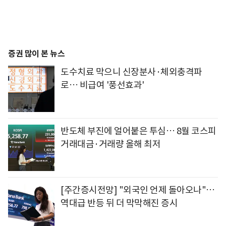
증권 많이 본 뉴스
도수치료 막으니 신장분사·체외충격파
로… 비급여 '풍선효과'
반도체 부진에 얼어붙은 투심… 8월 코스피
거래대금·거래량 올해 최저
[주간증시전망] "외국인 언제 돌아오나"…
역대급 반등 뒤 더 막막해진 증시