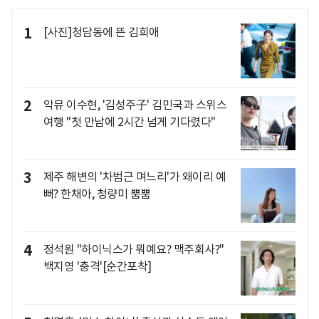
1
[사진]청담동에 뜬 김희애
2
악뮤 이수현, '김성주子' 김민국과 스위스
여행 "첫 만남에 2시간 넘게 기다렸다"
3
제주 해변의 '차범근 며느리'가 왜이리 예
뻐? 한채아, 청량미 뿜뿜
4
정석원 "하이닉스가 뭐예요? 맥주회사?"
백지영 '충격'[순간포착]