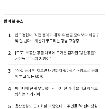
많이 본 뉴스
1
압구정현대, 직접 증여가 매각 후 현금 증여보다 세금 7
억 덜 낸다…계산기 두드리는 강남 고령층
2
[르포] 부동산 공급 대책에 뜨거운 감자된 '용산공원'…
시민들은 "녹지 지켜야"
3
"직접 농사 안 지으면 내년까지 팔아라"… 양도세 중과
에 떨고 있는 6070
4
박리다매 한계 부딪혔나… 국내선 가격 올리고 해외로
향하는 저가커피
5
용산공원도 근조화환이 덮었다… 주민들 "어린이정원