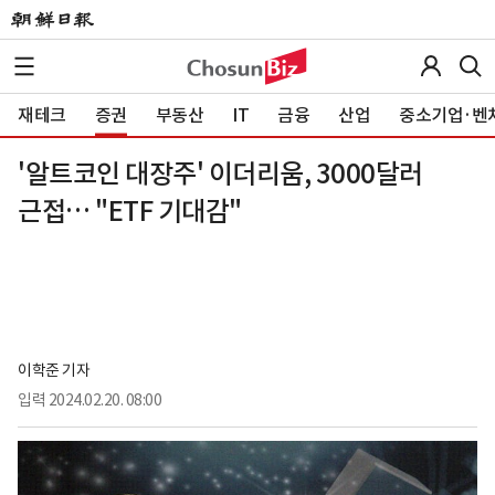
재테크
증권
부동산
IT
금융
산업
중소기업·벤
'알트코인 대장주' 이더리움, 3000달러
근접… "ETF 기대감"
이학준 기자
입력
2024.02.20. 08:00