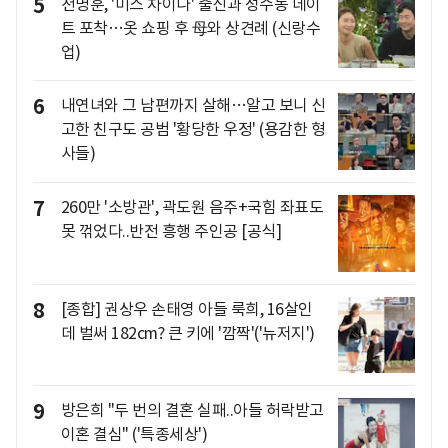
5
천명훈, '미스 차이나' 출신과 성수동 데이
트 포착…옷 쇼핑 후 母와 상견례 (신랑수
업)
6
내연녀와 그 남편까지 살해…알고 보니 신
고한 친구도 공범 '황당한 우정' (용감한 형
사들)
7
260만 '소방관', 곽도원 음주+국힘 좌표도
못 꺾었다..반전 흥행 주인공 [공식]
8
[종합] 권상우 손태영 아들 룩희, 16살인
데 벌써 182cm? 큰 키에 '깜짝'('뉴저지')
9
방은희 "두 번의 결혼 실패..아들 허락받고
이혼 결심" ('특종세상')