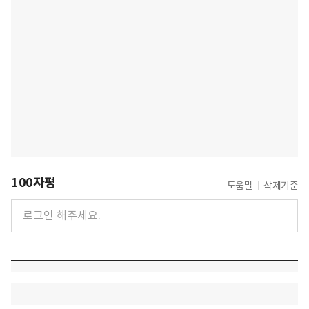
100자평
도움말
삭제기준