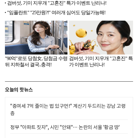
오늘의 핫뉴스
"증여세 7억 줄이는 법 있구먼!" 계산기 두드리는 강남 고령
층
정부 "아파트 짓자", 시민 "안돼"… 논란의 서울 '황금 땅'