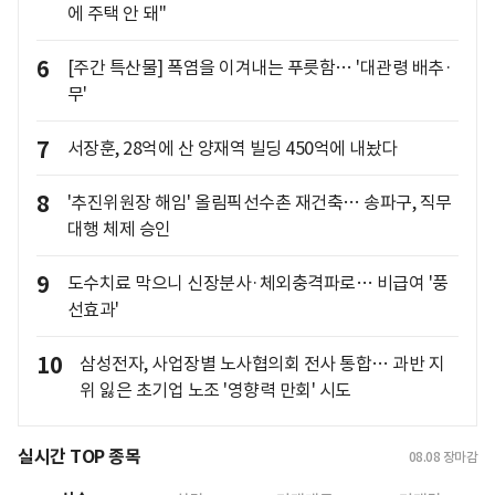
에 주택 안 돼"
6
[주간 특산물] 폭염을 이겨내는 푸릇함… '대관령 배추·
무'
7
서장훈, 28억에 산 양재역 빌딩 450억에 내놨다
8
'추진위원장 해임' 올림픽선수촌 재건축… 송파구, 직무
대행 체제 승인
9
도수치료 막으니 신장분사·체외충격파로… 비급여 '풍
선효과'
10
삼성전자, 사업장별 노사협의회 전사 통합… 과반 지
위 잃은 초기업 노조 '영향력 만회' 시도
실시간 TOP 종목
08.08
장마감