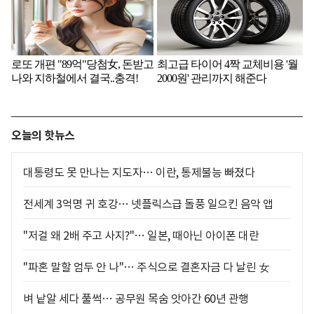
오늘의 핫뉴스
대통령도 못 만나는 지도자… 이란, 통제불능 빠졌다
전세계 3억명 귀 호강… 넷플릭스급 돌풍 일으킨 음악 앱
"저걸 왜 2배 주고 사지?"… 일본, 때아닌 아이폰 대란
"파혼 말할 엄두 안 나"… 주식으로 결혼자금 다 날린 女
벼 낱알 세다 풀썩… 공무원 목숨 앗아간 60년 관행