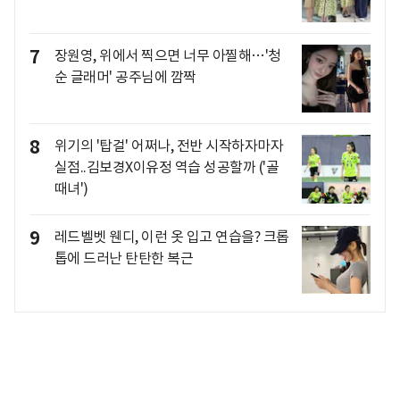
7
장원영, 위에서 찍으면 너무 아찔해…'청
순 글래머' 공주님에 깜짝
8
위기의 '탑걸' 어쩌나, 전반 시작하자마자
실점..김보경X이유정 역습 성공할까 ('골
때녀')
9
레드벨벳 웬디, 이런 옷 입고 연습을? 크롭
톱에 드러난 탄탄한 복근