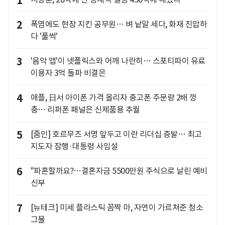
1
2
폭염에도 현장 지킨 공무원… 벼 낱알 세다, 화재 진압하
다 '풀썩'
3
'음악 앱'이 넷플릭스와 어깨 나란히… 스포티파이 유료
이용자 3억 돌파 비결은
4
애플, 日서 아이폰 가격 올리자 중고폰 주문량 2배 껑
충… 리퍼폰 패널은 신제품용 추월
5
[줌인] 호르무즈 서명 앞두고 이란 리더십 증발… 최고
지도자 잠행·대통령 사임설
6
"파혼할까요?…결혼자금 5500만원 주식으로 날린 예비
신부
7
[뉴테크] 미세 플라스틱 꼼짝 마, 자연이 가르쳐준 청소
그물