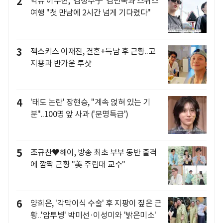
2
악뮤 이수현, '김성주子' 김민국과 스위스
여행 "첫 만남에 2시간 넘게 기다렸다"
3
젝스키스 이재진, 결혼+득남 후 근황..고
지용과 반가운 투샷
4
'태도 논란' 장현승, "계속 얹혀 있는 기
분"..100명 앞 사과 ('문명특급')
5
조규찬♥해이, 방송 최초 부부 동반 출격
에 깜짝 근황 "美 주립대 교수"
6
양희은, '각막이식 수술' 후 지팡이 짚은 근
황..'암투병' 박미선·이성미와 '밝은미소'