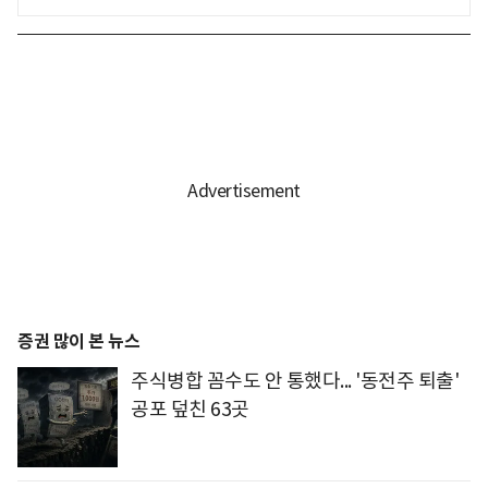
증권 많이 본 뉴스
주식병합 꼼수도 안 통했다... '동전주 퇴출'
공포 덮친 63곳