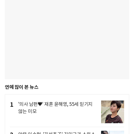
연예 많이 본 뉴스
1
'의사 남편♥' 재혼 윤해영, 55세 믿기지
않는 미모