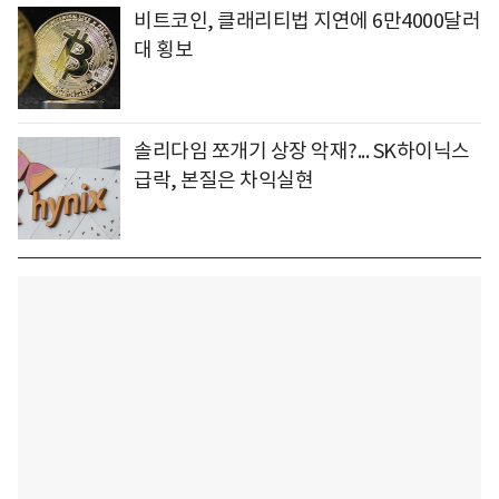
비트코인, 클래리티법 지연에 6만4000달러
대 횡보
솔리다임 쪼개기 상장 악재?... SK하이닉스
급락, 본질은 차익실현