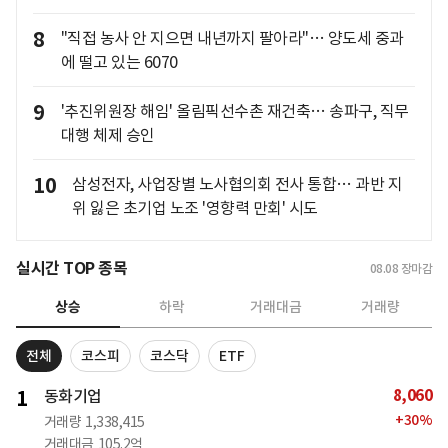
8
"직접 농사 안 지으면 내년까지 팔아라"… 양도세 중과
에 떨고 있는 6070
9
'추진위원장 해임' 올림픽선수촌 재건축… 송파구, 직무
대행 체제 승인
10
삼성전자, 사업장별 노사협의회 전사 통합… 과반 지
위 잃은 초기업 노조 '영향력 만회' 시도
실시간 TOP 종목
08.08
장마감
상승
하락
거래대금
거래량
전체
코스피
코스닥
ETF
8,060
1
동화기업
+
30
%
거래량
1,338,415
거래대금
105.2억