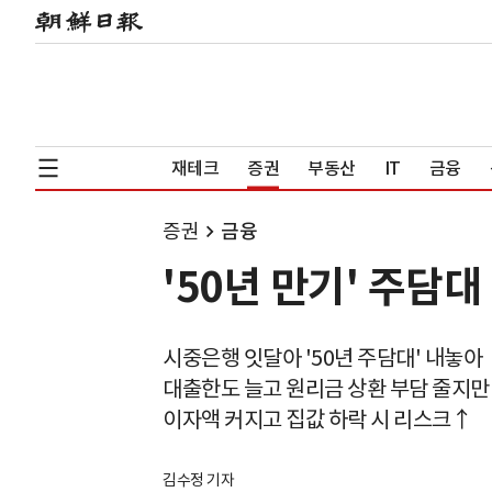
재테크
증권
부동산
IT
금융
증권
금융
'50년 만기' 주담
시중은행 잇달아 '50년 주담대' 내놓아
대출한도 늘고 원리금 상환 부담 줄지만
이자액 커지고 집값 하락 시 리스크↑
김수정 기자