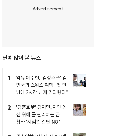
연예 많이 본 뉴스
1
악뮤 이수현, '김성주子' 김
민국과 스위스 여행 "첫 만
남에 2시간 넘게 기다렸다"
2
'김준호♥' 김지민, 자연 임
신 위해 몸 관리하는 근
황…"시험관 일단 NO"