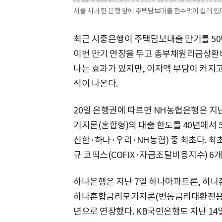
서울 시내 한 은행 앞에 주택담보대출 현수막이 걸려 있다
최근 시중은행이 주택담보대출 만기를 50
이번 만기 연장을 두고 총부채원리금상환비
나는 효과가 있지만, 이자액 부담이 커지고
적이 나온다.
20일 은행권에 따르면 NH농협은행은 지
기지론(혼합형)의 대출 한도를 40년에서 
신한·하나·우리·NH농협) 중 최초다. 최
규 코픽스(COFIX·자금조달비용지수) 
하나은행은 지난 7일 하나아파트론, 하
하나혼합금리모기지론(변동금리대환전용) 
년으로 연장했다. KB국민은행도 지난 14