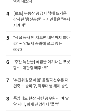
억에 내놨다
4
[르포] 부동산 공급 대책에 뜨거운
감자된 '용산공원'… 시민들은 "녹지
지켜야"
5
"직접 농사 안 지으면 내년까지 팔아
라"… 양도세 중과에 떨고 있는
6070
6
[주간 특산물] 폭염을 이겨내는 푸릇
함… '대관령 배추·무'
7
'추진위원장 해임' 올림픽선수촌 재
건축… 송파구, 직무대행 체제 승인
8
폭염에도 현장 지킨 공무원… 벼 낱
알 세다, 화재 진압하다 '풀썩'