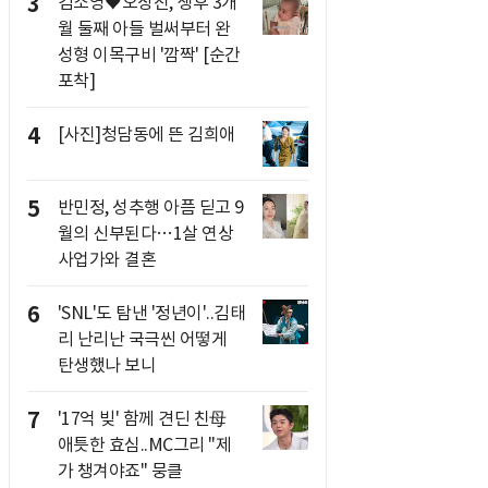
3
김소영♥오상진, 생후 3개
월 둘째 아들 벌써부터 완
성형 이목구비 '깜짝' [순간
포착]
4
[사진]청담동에 뜬 김희애
5
반민정, 성추행 아픔 딛고 9
월의 신부된다…1살 연상
사업가와 결혼
6
'SNL'도 탐낸 '정년이'..김태
리 난리난 국극씬 어떻게
탄생했나 보니
7
'17억 빚' 함께 견딘 친母
애틋한 효심..MC그리 "제
가 챙겨야죠" 뭉클