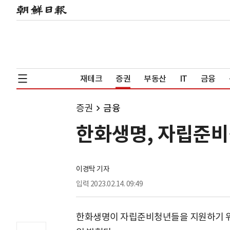
재테크
증권
부동산
IT
금융
증권
금융
한화생명, 자립준비
이경탁 기자
입력
2023.02.14. 09:49
한화생명이 자립준비청년들을 지원하기 위한