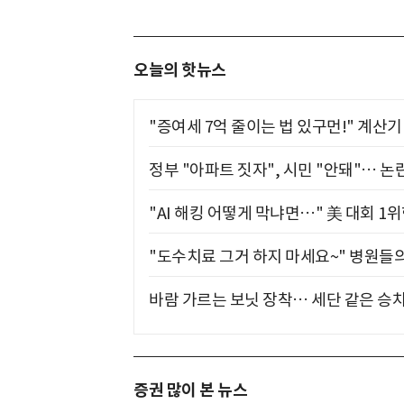
오늘의 핫뉴스
"증여세 7억 줄이는 법 있구먼!" 계산
정부 "아파트 짓자", 시민 "안돼"… 논란
"AI 해킹 어떻게 막냐면…" 美 대회 1
"도수치료 그거 하지 마세요~" 병원들
바람 가르는 보닛 장착… 세단 같은 승
증권 많이 본 뉴스