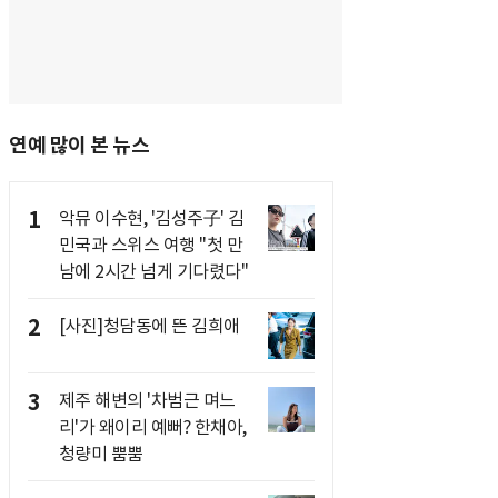
연예 많이 본 뉴스
1
악뮤 이수현, '김성주子' 김
민국과 스위스 여행 "첫 만
남에 2시간 넘게 기다렸다"
2
[사진]청담동에 뜬 김희애
3
제주 해변의 '차범근 며느
리'가 왜이리 예뻐? 한채아,
청량미 뿜뿜