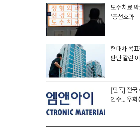
도수치료 막
'풍선효과'
현대차 목표주
판단 갈린 
[단독] 전국
인수... 우