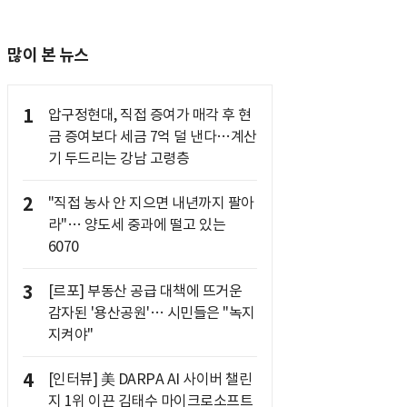
많이 본 뉴스
1
압구정현대, 직접 증여가 매각 후 현
금 증여보다 세금 7억 덜 낸다…계산
기 두드리는 강남 고령층
2
"직접 농사 안 지으면 내년까지 팔아
라"… 양도세 중과에 떨고 있는
6070
3
[르포] 부동산 공급 대책에 뜨거운
감자된 '용산공원'… 시민들은 "녹지
지켜야"
4
[인터뷰] 美 DARPA AI 사이버 챌린
지 1위 이끈 김태수 마이크로소프트