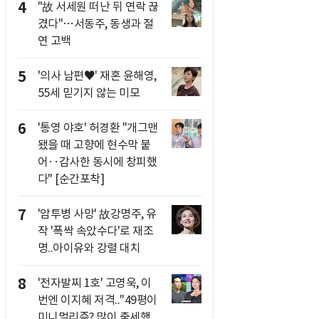
4
"故 서세원 떠난 뒤 연락 끊
겼다"…서동주, 동생과 절
연 고백
5
'의사 남편♥' 재혼 윤해영,
55세 믿기지 않는 미모
6
'통영 야호' 허경환 "개그맨
됐을 때 고향에 현수막 붙
어‥감사한 동시에 창피했
다" [순간포착]
7
'암투병 사망' 故강명주, 유
작 '폭싹 속았수다'로 재조
명..아이유와 강렬 대치
8
'전자발찌 1호' 고영욱, 이
번엔 이지혜 저격.."49평이
미니멀리즘? 많이 출세했