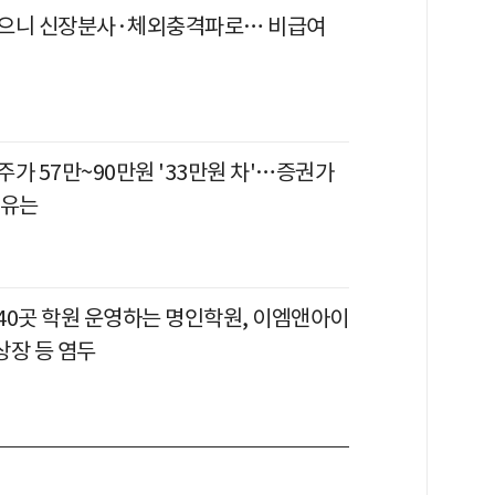
으니 신장분사·체외충격파로… 비급여
가 57만~90만원 '33만원 차'…증권가
이유는
 40곳 학원 운영하는 명인학원, 이엠앤아이
회상장 등 염두