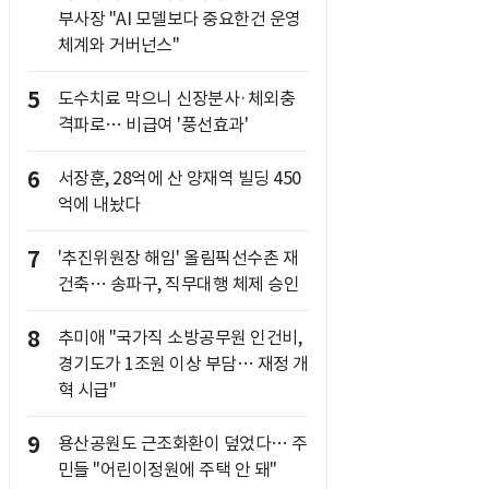
부사장 "AI 모델보다 중요한건 운영
체계와 거버넌스"
5
도수치료 막으니 신장분사·체외충
격파로… 비급여 '풍선효과'
6
서장훈, 28억에 산 양재역 빌딩 450
억에 내놨다
7
'추진위원장 해임' 올림픽선수촌 재
건축… 송파구, 직무대행 체제 승인
8
추미애 "국가직 소방공무원 인건비,
경기도가 1조원 이상 부담… 재정 개
혁 시급"
9
용산공원도 근조화환이 덮었다… 주
민들 "어린이정원에 주택 안 돼"