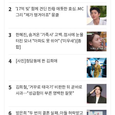
2
'17억 빚' 함께 견딘 친母 애틋한 효심..MC
그리 "제가 챙겨야죠" 뭉클
3
한혜진, 숨겨온 '가족사' 고백..점사에 눈물
터진 모녀 "아파도 못 쉬어" ('미우새')[종
합]
4
[사진]청담동에 뜬 김희애
5
김희철, '거꾸로 태극기' 비판한 뒤 곧바로
사과…"성급함이 부른 명백한 잘못"
6
방은희 "두 번의 결혼 실패..아들 허락받고