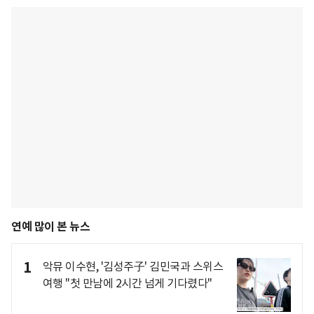
연예 많이 본 뉴스
1
악뮤 이수현, '김성주子' 김민국과 스위스
여행 "첫 만남에 2시간 넘게 기다렸다"