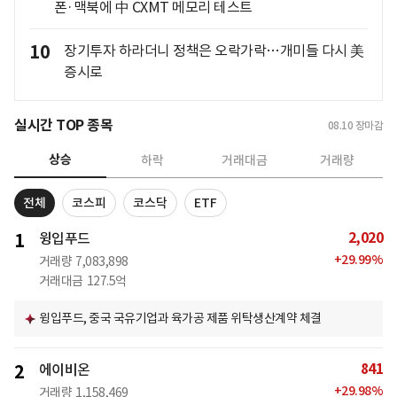
폰·맥북에 中 CXMT 메모리 테스트
10
장기투자 하라더니 정책은 오락가락…개미들 다시 美
증시로
실시간 TOP 종목
08.10
장마감
상승
하락
거래대금
거래량
전체
코스피
코스닥
ETF
2,020
1
윙입푸드
+
29.99
%
거래량
7,083,898
거래대금
127.5억
윙입푸드, 중국 국유기업과 육가공 제품 위탁생산계약 체결
841
2
에이비온
+
29.98
%
거래량
1,158,469