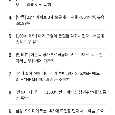
모토로라의 이색 특허
4
[단독] 23억 아파트 3채 보유세… 서울 4854만원, 뉴욕
3959만원
5
[100세 과학] 대기 오염이 관절염 악화시킨다…서울대
병원 연구 결과
6
[인터뷰] 이관옥 싱가포르국립대 교수 "고가주택 누진
과세는 부유세에 가까워"
7
'본격 출하' 엔비디아 베라 루빈, 원가의 62%는 메모
리… "HBM4보다 비중 큰 소캠2"
8
'반포터 자이' 매매 1500만원…폐버스 청년주택에 '조롱
밈 폭발'
9
삼성·SK·마이크론 '빅3'에 도전장 던지나… 애플, 아이