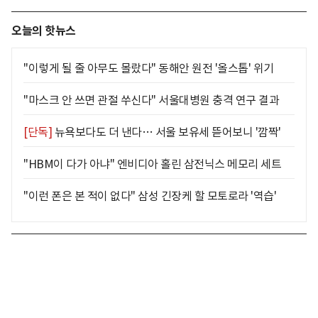
오늘의 핫뉴스
"이렇게 될 줄 아무도 몰랐다" 동해안 원전 '올스톱' 위기
"마스크 안 쓰면 관절 쑤신다" 서울대병원 충격 연구 결과
[단독]
뉴욕보다도 더 낸다… 서울 보유세 뜯어보니 '깜짝'
"HBM이 다가 아냐" 엔비디아 홀린 삼전닉스 메모리 세트
"이런 폰은 본 적이 없다" 삼성 긴장케 할 모토로라 '역습'