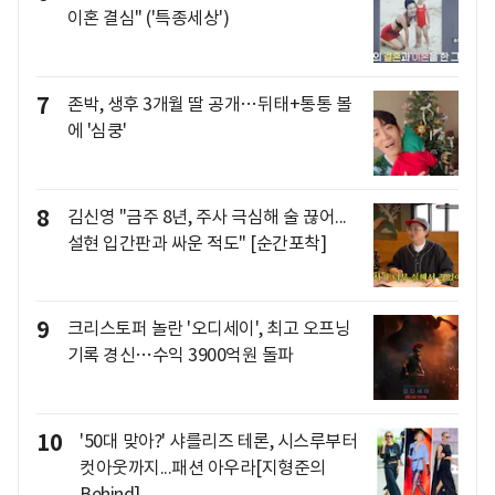
이혼 결심" ('특종세상')
7
존박, 생후 3개월 딸 공개…뒤태+통통 볼
에 '심쿵'
8
김신영 "금주 8년, 주사 극심해 술 끊어...
설현 입간판과 싸운 적도" [순간포착]
9
크리스토퍼 놀란 '오디세이', 최고 오프닝
기록 경신…수익 3900억원 돌파
10
'50대 맞아?' 샤를리즈 테론, 시스루부터
컷아웃까지...패션 아우라[지형준의
Behind]