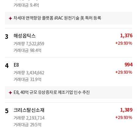
거래대금
9.4억
차세대 면역항암 플랫폼 iRAC 원천기술 美 특허 등록
1,376
3
해성옵틱스
+
29.93
%
거래량
7,522,859
거래대금
98.4억
994
4
E8
+
29.93
%
거래량
3,434,662
거래대금
31.9억
E8, 40억 규모 유상증자로 제조기업 인수 추진
1,389
5
크리스탈신소재
+
29.93
%
거래량
2,193,714
거래대금
29.5억