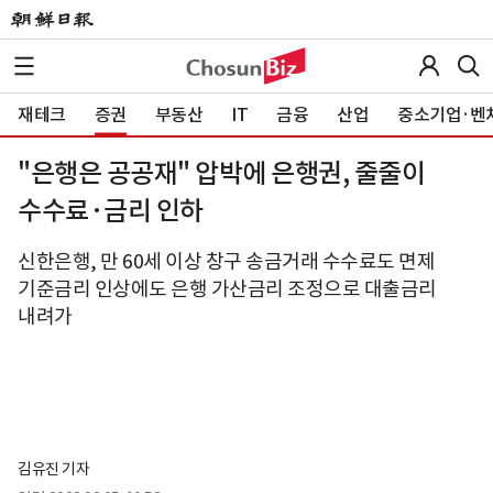
재테크
증권
부동산
IT
금융
산업
중소기업·벤
"은행은 공공재" 압박에 은행권, 줄줄이
수수료·금리 인하
신한은행, 만 60세 이상 창구 송금거래 수수료도 면제
기준금리 인상에도 은행 가산금리 조정으로 대출금리
내려가
김유진 기자