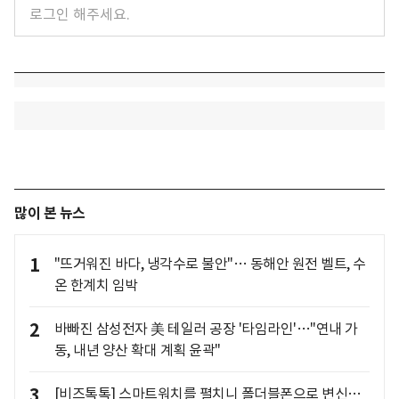
많이 본 뉴스
1
"뜨거워진 바다, 냉각수로 불안"… 동해안 원전 벨트, 수
온 한계치 임박
2
바빠진 삼성전자 美 테일러 공장 '타임라인'…"연내 가
동, 내년 양산 확대 계획 윤곽"
3
[비즈톡톡] 스마트워치를 펼치니 폴더블폰으로 변신…