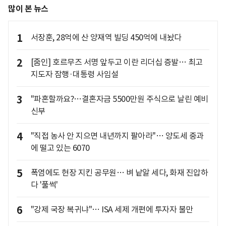
많이 본 뉴스
1
서장훈, 28억에 산 양재역 빌딩 450억에 내놨다
2
[줌인] 호르무즈 서명 앞두고 이란 리더십 증발… 최고
지도자 잠행·대통령 사임설
3
"파혼할까요?…결혼자금 5500만원 주식으로 날린 예비
신부
4
"직접 농사 안 지으면 내년까지 팔아라"… 양도세 중과
에 떨고 있는 6070
5
폭염에도 현장 지킨 공무원… 벼 낱알 세다, 화재 진압하
다 '풀썩'
6
"강제 국장 복귀냐"… ISA 세제 개편에 투자자 불만