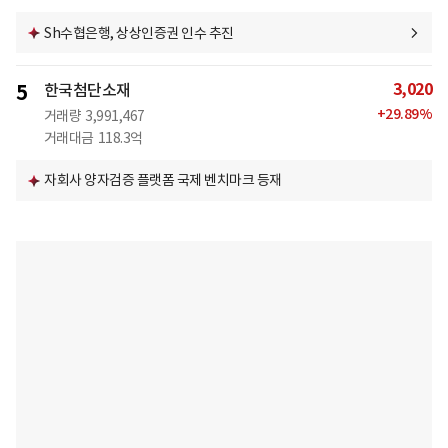
Sh수협은행, 상상인증권 인수 추진
3,020
5
한국첨단소재
+
29.89
%
거래량
3,991,467
거래대금
118.3억
자회사 양자검증 플랫폼 국제 벤치마크 등재