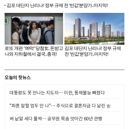
오늘의 핫뉴스
대통령도 못 만나는 지도자… 이란, 통제불능 빠졌다
"파혼 말할 엄두 안 나"… 주식으로 결혼자금 다 날린 女
벼 낱알 세다 풀썩… 공무원 목숨 앗아간 60년 관행