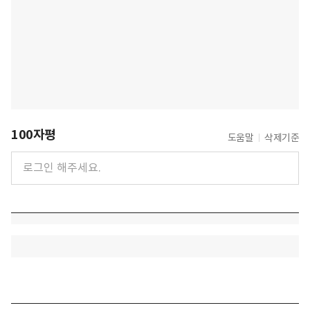
100자평
도움말
삭제기준