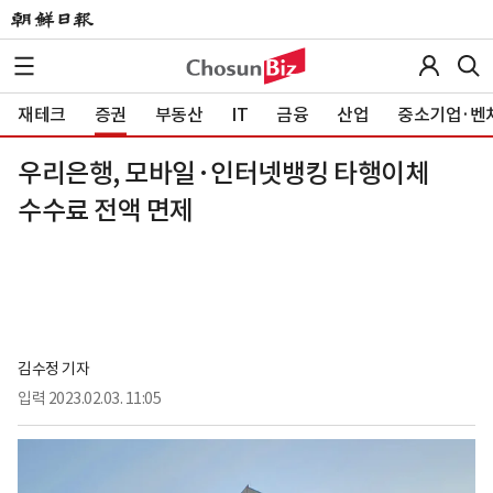
재테크
증권
부동산
IT
금융
산업
중소기업·벤
우리은행, 모바일·인터넷뱅킹 타행이체
수수료 전액 면제
김수정 기자
입력
2023.02.03. 11:05