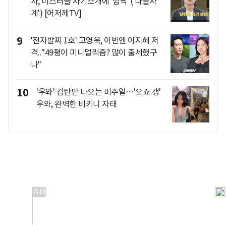
사, 미스터들 자기소개에 '깜짝' ('나솔사
계') [어저께TV]
9
'전자발찌 1호' 고영욱, 이번엔 이지혜 저
격.."49평이 미니멀리즘? 많이 출세했구
나"
10
'우와' 감탄만 나오는 비주얼…'오죠 갱'
우와, 완벽한 비키니 자태
개인정보처리방침
앱설치(Android)