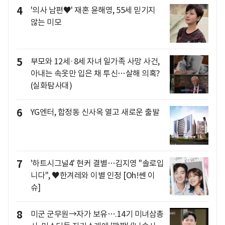
4
'의사 남편♥' 재혼 윤해영, 55세 믿기지
않는 미모
5
부모와 12세·8세 자녀 일가족 사망 사건,
아내는 속옷만 입은 채 투신…살해 의혹?
(실화탐사대)
6
YG엔터, 합정동 신사옥 열고 새로운 출발
7
'하트시그널4' 현커 결별…김지영 "솔로입
니다", ♥한겨레와 이별 인정 [Oh!쎈 이
슈]
8
미군 군무원→자가 보유….14기 미녀삼총