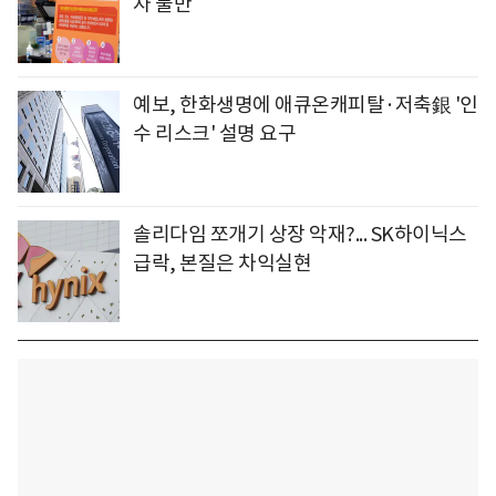
자 불만
예보, 한화생명에 애큐온캐피탈·저축銀 '인
수 리스크' 설명 요구
솔리다임 쪼개기 상장 악재?... SK하이닉스
급락, 본질은 차익실현