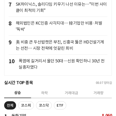
7
SK하이닉스, 솔리다임 키우기 나선 이유는…"이번 사이
클이 최적의 기회"
8
해외법인은 KC인증 사각지대… 韓기업만 비용·처벌
'독박'
9
美 비중 큰 두산밥캣은 부진, 신흥국 뚫은 HD건설기계
는 선전… 시장 전략에 엇갈린 희비
10
폭염에 길거리서 울던 50대…신원 확인하니 30년 전
실종자였다
실시간 TOP 종목
08.07
장마감
상승
하락
거래대금
거래량
전체
코스피
코스닥
ETF
8,060
동화기업