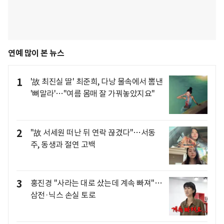
연예 많이 본 뉴스
1
'故 최진실 딸' 최준희, 다낭 물속에서 뽐낸
'뼈말라'…"여름 몸매 잘 가꿔놓았지요"
2
"故 서세원 떠난 뒤 연락 끊겼다"…서동
주, 동생과 절연 고백
3
홍진경 "사라는 대로 샀는데 계속 빠져"…
삼전·닉스 손실 토로