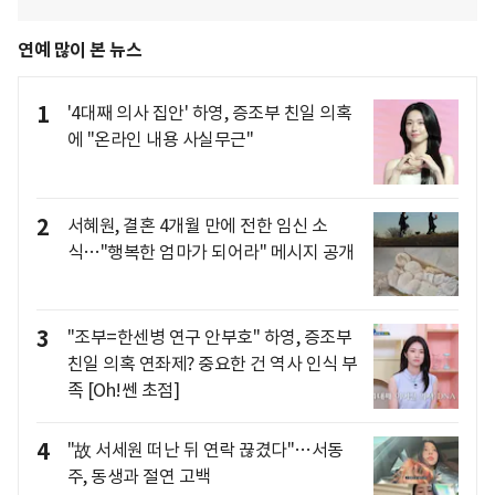
연예 많이 본 뉴스
1
'4대째 의사 집안' 하영, 증조부 친일 의혹
에 "온라인 내용 사실무근"
2
서혜원, 결혼 4개월 만에 전한 임신 소
식…"행복한 엄마가 되어라" 메시지 공개
3
"조부=한센병 연구 안부호" 하영, 증조부
친일 의혹 연좌제? 중요한 건 역사 인식 부
족 [Oh!쎈 초점]
4
"故 서세원 떠난 뒤 연락 끊겼다"…서동
주, 동생과 절연 고백