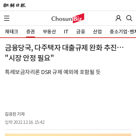
재테크
증권
부동산
IT
금융
산업
중소기업·벤
금융당국, 다주택자 대출규제 완화 추진…
"시장 안정 필요"
특례보금자리론 DSR 규제 예외에 포함될 듯
김유진 기자
입력
2022.12.16. 15:42