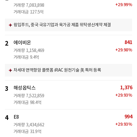
+
29.99
%
거래량
7,083,898
거래대금
127.5억
윙입푸드, 중국 국유기업과 육가공 제품 위탁생산계약 체결
841
2
에이비온
+
29.98
%
거래량
1,158,469
거래대금
9.4억
차세대 면역항암 플랫폼 iRAC 원천기술 美 특허 등록
1,376
3
해성옵틱스
+
29.93
%
거래량
7,522,859
거래대금
98.4억
994
4
E8
+
29.93
%
거래량
3,434,662
거래대금
31.9억