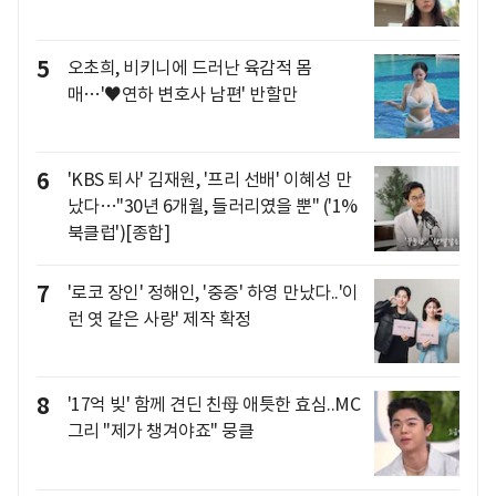
5
오초희, 비키니에 드러난 육감적 몸
매…'♥연하 변호사 남편' 반할만
6
'KBS 퇴사' 김재원, '프리 선배' 이혜성 만
났다…"30년 6개월, 들러리였을 뿐" ('1%
북클럽')[종합]
7
'로코 장인' 정해인, '중증' 하영 만났다..'이
런 엿 같은 사랑' 제작 확정
8
'17억 빚' 함께 견딘 친母 애틋한 효심..MC
그리 "제가 챙겨야죠" 뭉클