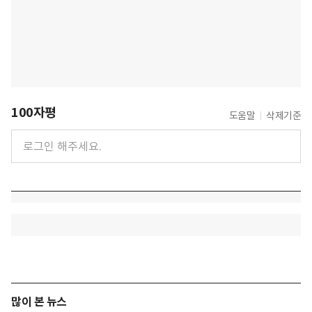
100자평
도움말
삭제기준
많이 본 뉴스