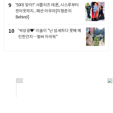
9
'50대 맞아?' 샤를리즈 테론, 시스루부터
컷아웃까지...패션 아우라[지형준의
Behind]
10
'박성광♥' 이솔이 "난 섬세하다 못해 예
민한건지…벌써 아쉬워"
개인정보처리방침
앱설치(Android)
본 사이트의 주가 시세정보는 정보 제공 목적이며, 오류가
발생하거나 지연될 수 있습니다.