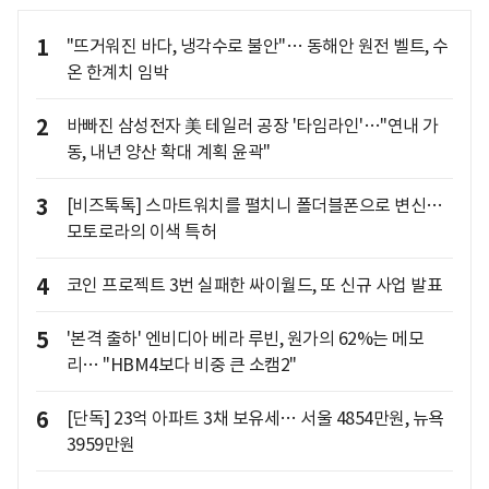
1
"뜨거워진 바다, 냉각수로 불안"… 동해안 원전 벨트, 수
온 한계치 임박
2
바빠진 삼성전자 美 테일러 공장 '타임라인'…"연내 가
동, 내년 양산 확대 계획 윤곽"
3
[비즈톡톡] 스마트워치를 펼치니 폴더블폰으로 변신…
모토로라의 이색 특허
4
코인 프로젝트 3번 실패한 싸이월드, 또 신규 사업 발표
5
'본격 출하' 엔비디아 베라 루빈, 원가의 62%는 메모
리… "HBM4보다 비중 큰 소캠2"
6
[단독] 23억 아파트 3채 보유세… 서울 4854만원, 뉴욕
3959만원