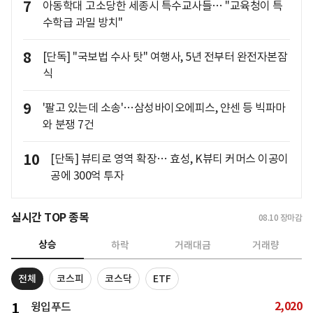
7
아동학대 고소당한 세종시 특수교사들… "교육청이 특
수학급 과밀 방치"
8
[단독] "국보법 수사 탓" 여행사, 5년 전부터 완전자본잠
식
9
'팔고 있는데 소송'…삼성바이오에피스, 얀센 등 빅파마
와 분쟁 7건
10
[단독] 뷰티로 영역 확장… 효성, K뷰티 커머스 이공이
공에 300억 투자
실시간 TOP 종목
08.10
장마감
상승
하락
거래대금
거래량
전체
코스피
코스닥
ETF
2,020
1
윙입푸드