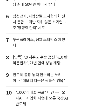
당 최대 50만원 어디서 받나
6
삼성전자, 사업장별 노사협의회 전
사 통합… 과반 지위 잃은 초기업 노
조 '영향력 만회' 시도
7
투썸플레이스, 정말 스타벅스 제쳤
나
8
[단독] K9 자주포 수출 공신 'K10 탄
약운반차', 21년 만에 성능 개량
9
반도체 공장 통째 인수하는 노키
아… "메모리 다음은 광통신 병목"
10
"1000억 매출 목표" 내건 퓨리오
사AI…사업화 시험대 오른 국산 AI
반도체