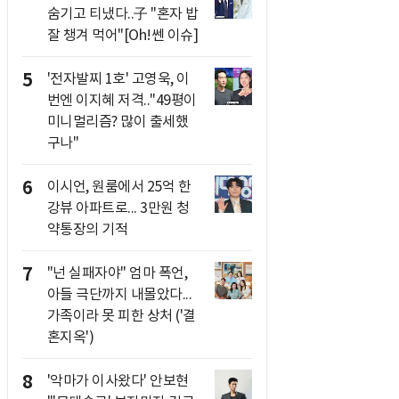
숨기고 티냈다..子 "혼자 밥
잘 챙겨 먹어"[Oh!쎈 이슈]
5
'전자발찌 1호' 고영욱, 이
번엔 이지혜 저격.."49평이
미니멀리즘? 많이 출세했
구나"
6
이시언, 원룸에서 25억 한
강뷰 아파트로... 3만원 청
약통장의 기적
7
"넌 실패자야" 엄마 폭언,
아들 극단까지 내몰았다...
가족이라 못 피한 상처 ('결
혼지옥')
8
'악마가 이사왔다' 안보현