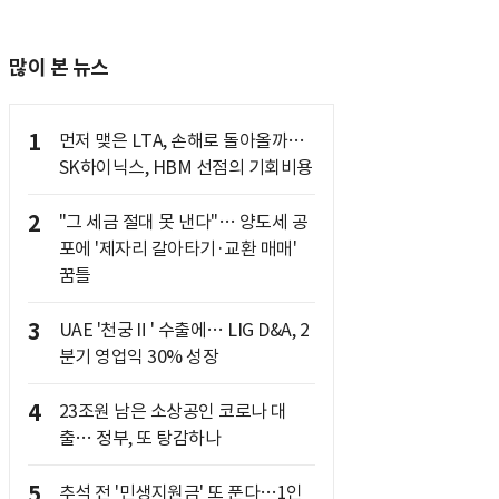
많이 본 뉴스
1
먼저 맺은 LTA, 손해로 돌아올까…
SK하이닉스, HBM 선점의 기회비용
2
"그 세금 절대 못 낸다"… 양도세 공
포에 '제자리 갈아타기·교환 매매'
꿈틀
3
UAE '천궁Ⅱ' 수출에… LIG D&A, 2
분기 영업익 30% 성장
4
23조원 남은 소상공인 코로나 대
출… 정부, 또 탕감하나
5
추석 전 '민생지원금' 또 푼다…1인