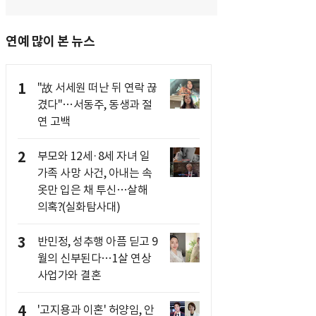
연예 많이 본 뉴스
1
"故 서세원 떠난 뒤 연락 끊
겼다"…서동주, 동생과 절
연 고백
2
부모와 12세·8세 자녀 일
가족 사망 사건, 아내는 속
옷만 입은 채 투신…살해
의혹?(실화탐사대)
3
반민정, 성추행 아픔 딛고 9
월의 신부된다…1살 연상
사업가와 결혼
4
'고지용과 이혼' 허양임, 안