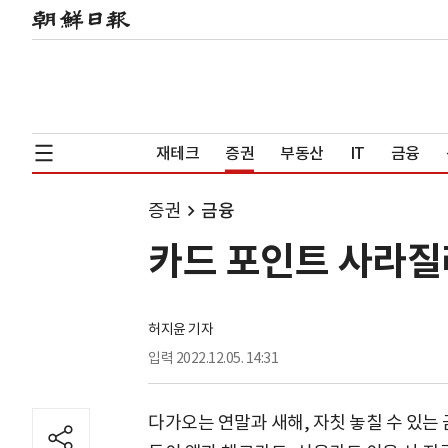
재테크
증권
부동산
IT
금융
증권
금융
카드 포인트 사라질
허지윤 기자
입력
2022.12.05. 14:31
다가오는 연말과 새해, 자칫 놓칠 수 있는