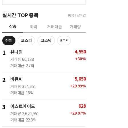
실시간 TOP 종목
08.07
장마감
상승
하락
거래대금
거래량
전체
코스피
코스닥
ETF
4,550
1
유니켐
+
30
%
거래량
60,138
거래대금
2.7억
5,050
2
비큐AI
+
29.99
%
거래량
324,951
거래대금
16억
928
3
이스트에이드
+
29.97
%
거래량
2,620,951
거래대금
22.3억