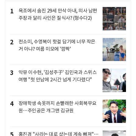
1
욕조에서 숨진 29세 만삭 아내, 의사 남편
주장과 달리 사인은 질식사? (형수다2)
2
전소미, 수영복이 핫걸 담기에 너무 작은
거 아냐? 여름 미모에 '깜짝'
3
악뮤 이수현, '김성주子' 김민국과 스위스
여행 "첫 만남에 2시간 넘게 기다렸다"
4
장애학생 속옷까지 손빨래한 사회복무요
원…주인공은 개그맨 김규원
5
홍진경 "사라는 대로 샀는데 계속 빠져"…