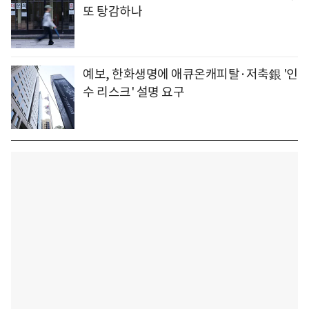
또 탕감하나
예보, 한화생명에 애큐온캐피탈·저축銀 '인
수 리스크' 설명 요구