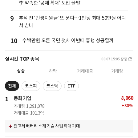
李 약속한 '공제 확대' 도입 불발
9
추석 전 '민생지원금' 또 푼다…1인당 최대 50만원 어디
서 받나
10
수백만원 오른 국민 첫차 아반떼 흥행 성공할까
실시간 TOP 종목
08.07 15:05
장중
상승
하락
거래대금
거래량
전체
코스피
코스닥
ETF
8,060
1
동화기업
+
30
%
거래량
1,291,078
거래대금
101.3억
전고체 배터리 소재 기술 사업 확대 기대