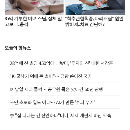
오늘의 핫뉴스
28억에 산 빌딩 450억에 내놨다, '투자의 신' 내린 서장훈
"K-굴착기 덕에 돈 벌어"… 금광 쏟아진 국가
벼 낱알 세다 풀썩… 공무원 목숨 앗아간 60년 관행
국민 초토화 일도 아냐… AI가 만든 '수퍼 무기'
李 "집 떠나는 건 잔인하다"더니, 세제 개편서 빠진 약속