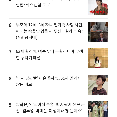
삼전·닉스 손실 토로
6
부모와 12세·8세 자녀 일가족 사망 사건,
아내는 속옷만 입은 채 투신…살해 의혹?
(실화탐사대)
7
63세 황신혜, 여름 맞이 근황…나이 무색
한 꾸러기 패션
8
'의사 남편♥' 재혼 윤해영, 55세 믿기지
않는 미모
9
양희은, '각막이식 수술' 후 지팡이 짚은 근
황..'암투병' 박미선·이성미와 '밝은미소'