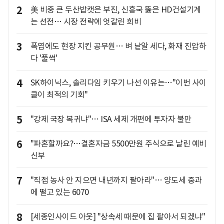
2
美 비중 큰 두산밥캣은 부진, 신흥국 뚫은 HD건설기계
는 선전… 시장 전략에 엇갈린 희비
3
폭염에도 현장 지킨 공무원… 벼 낱알 세다, 화재 진압하
다 '풀썩'
4
SK하이닉스, 솔리다임 키우기 나선 이유는…"이번 사이
클이 최적의 기회"
5
"강제 국장 복귀냐"… ISA 세제 개편에 투자자 불만
6
"파혼할까요?…결혼자금 5500만원 주식으로 날린 예비
신부
7
"직접 농사 안 지으면 내년까지 팔아라"… 양도세 중과
에 떨고 있는 6070
8
[세종인사이드 아웃] "상속세 때문에 집 팔아서 되겠냐"