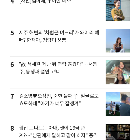
4
[사진]김희애, 우아한 미소
5
제주 해변의 '차범근 며느리'가 왜이리 예
뻐? 한채아, 청량미 뿜뿜
6
"故 서세원 떠난 뒤 연락 끊겼다"…서동
주, 동생과 절연 고백
7
김소영♥오상진, 순한 둘째 子..얼굴로도
효도하네 "아기가 너무 잘생겨"
8
윗집 드나드는 아내, 셋이 19금 관
계?…"남편에게 말하고 같이 하자" 충격