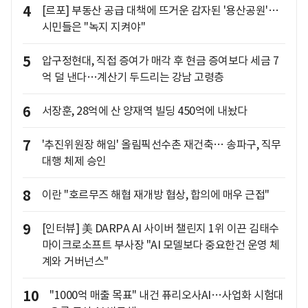
4
[르포] 부동산 공급 대책에 뜨거운 감자된 '용산공원'…
시민들은 "녹지 지켜야"
5
압구정현대, 직접 증여가 매각 후 현금 증여보다 세금 7
억 덜 낸다…계산기 두드리는 강남 고령층
6
서장훈, 28억에 산 양재역 빌딩 450억에 내놨다
7
'추진위원장 해임' 올림픽선수촌 재건축… 송파구, 직무
대행 체제 승인
8
이란 "호르무즈 해협 재개방 협상, 합의에 매우 근접"
9
[인터뷰] 美 DARPA AI 사이버 챌린지 1위 이끈 김태수
마이크로소프트 부사장 "AI 모델보다 중요한건 운영 체
계와 거버넌스"
10
"1000억 매출 목표" 내건 퓨리오사AI…사업화 시험대