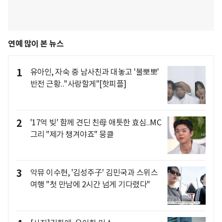
연예 많이 본 뉴스
1
유아인, 자숙 중 남사친과 대놓고 '볼뽀뽀'
반전 근황.."사랑할게"[핫피플]
2
'17억 빚' 함께 견딘 친母 애틋한 효심..MC
그리 "제가 챙겨야죠" 뭉클
3
악뮤 이수현, '김성주子' 김민국과 스위스
여행 "첫 만남에 2시간 넘게 기다렸다"