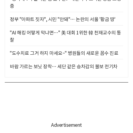
층
정부 "아파트 짓자", 시민 "안돼"… 논란의 서울 '황금 땅'
"AI 해킹 어떻게 막냐면…" 美 대회 1위한 韓 천재교수의 통
찰
"도수치료 그거 하지 마세요~" 병원들의 새로운 꼼수 진료
바람 가르는 보닛 장착… 세단 같은 승차감의 볼보 전기차