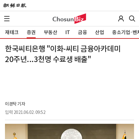
재테크
증권
부동산
IT
금융
산업
중소기업·벤
한국씨티은행 "이화-씨티 금융아카데미
20주년...3천명 수료생 배출"
이경탁 기자
입력
2021.06.02. 09:52