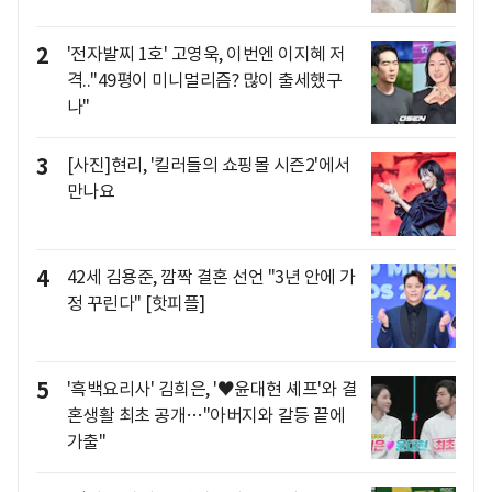
2
'전자발찌 1호' 고영욱, 이번엔 이지혜 저
격.."49평이 미니멀리즘? 많이 출세했구
나"
3
[사진]현리, '킬러들의 쇼핑몰 시즌2'에서
만나요
4
42세 김용준, 깜짝 결혼 선언 "3년 안에 가
정 꾸린다" [핫피플]
5
'흑백요리사' 김희은, '♥윤대현 셰프'와 결
혼생활 최초 공개…"아버지와 갈등 끝에
가출"