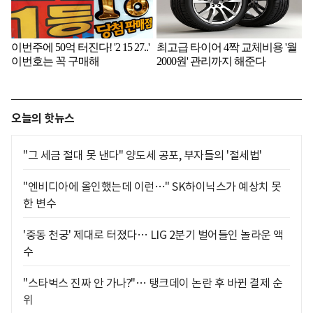
오늘의 핫뉴스
"그 세금 절대 못 낸다" 양도세 공포, 부자들의 '절세법'
"엔비디아에 올인했는데 이런…" SK하이닉스가 예상치 못
한 변수
'중동 천궁' 제대로 터졌다… LIG 2분기 벌어들인 놀라운 액
수
"스타벅스 진짜 안 가나?"… 탱크데이 논란 후 바뀐 결제 순
위