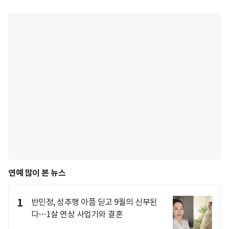
연예 많이 본 뉴스
1
반민정, 성추행 아픔 딛고 9월의 신부된
다…1살 연상 사업가와 결혼