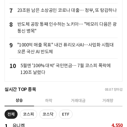
7
23조원 남은 소상공인 코로나 대출… 정부, 또 탕감하나
8
반도체 공장 통째 인수하는 노키아… "메모리 다음은 광
통신 병목"
9
"1000억 매출 목표" 내건 퓨리오사AI…사업화 시험대
오른 국산 AI 반도체
10
5월엔 '106% 대박' 국민연금… 7월 코스피 폭락에
120조 날렸다
실시간 TOP 종목
08.07
장마감
상승
하락
거래대금
거래량
전체
코스피
코스닥
ETF
4,550
1
유니켐