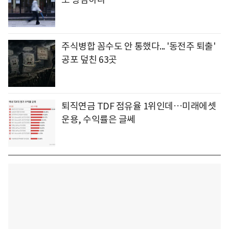
주식병합 꼼수도 안 통했다... '동전주 퇴출'
공포 덮친 63곳
퇴직연금 TDF 점유율 1위인데…미래에셋
운용, 수익률은 글쎄