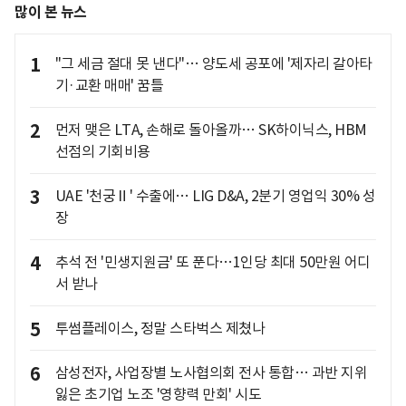
많이 본 뉴스
1
"그 세금 절대 못 낸다"… 양도세 공포에 '제자리 갈아타
기·교환 매매' 꿈틀
2
먼저 맺은 LTA, 손해로 돌아올까… SK하이닉스, HBM
선점의 기회비용
3
UAE '천궁Ⅱ' 수출에… LIG D&A, 2분기 영업익 30% 성
장
4
추석 전 '민생지원금' 또 푼다…1인당 최대 50만원 어디
서 받나
5
투썸플레이스, 정말 스타벅스 제쳤나
6
삼성전자, 사업장별 노사협의회 전사 통합… 과반 지위
잃은 초기업 노조 '영향력 만회' 시도