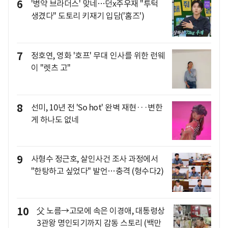
6
'병약 브라더스' 맞네…던x주우재 "투턱
생겼다" 도토리 키재기 입담('홈즈')
7
정호연, 영화 '호프' 무대 인사를 위한 런웨
이 "렛츠 고"
8
선미, 10년 전 'So hot' 완벽 재현···변한
게 하나도 없네
9
사형수 정근호, 살인사건 조사 과정에서
"한탕하고 싶었다" 발언…충격 (형수다2)
10
父 노름→고모에 속은 이경애, 대통령상
3관왕 명인되기까지 감동 스토리 (백만