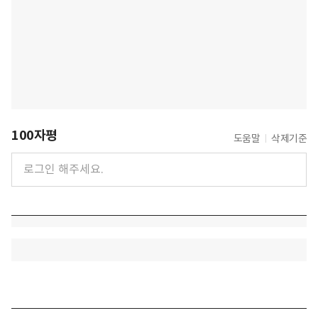
100자평
도움말
삭제기준