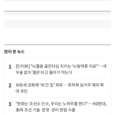
많이 본 뉴스
1
[인터뷰] "뇌졸중 골든타임 지키는 '뇌동맥류 치료'"…개
두술 없이 혈관 타고 들어가 막는다
2
보유세 강화에 '세 낀 집' 퇴로… 토허제 실거주 예외 확
대 추진
3
"한화는 조선소 인수, 우리는 노하우를 판다"… HD현대,
美에 조선 기술·운영·관리 방법 수출