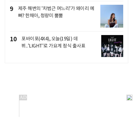
9
제주 해변의 '차범근 며느리'가 왜이리 예
뻐? 한채아, 청량미 뿜뿜
10
포바이포(4X4), 오늘(19일) 데
뷔..'LIGHT'로 가요계 정식 출사표
개인정보처리방침
앱설치(Android)
본 사이트의 주가 시세정보는 정보 제공 목적이며, 오류가