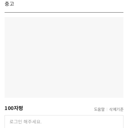
충고
100자평
도움말
삭제기준