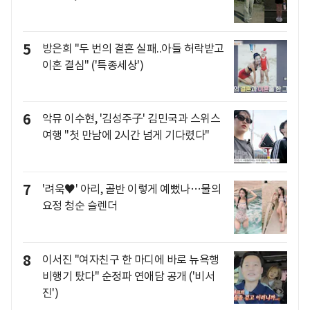
5
방은희 "두 번의 결혼 실패..아들 허락받고
이혼 결심" ('특종세상')
6
악뮤 이수현, '김성주子' 김민국과 스위스
여행 "첫 만남에 2시간 넘게 기다렸다"
7
'려욱♥' 아리, 골반 이렇게 예뻤나…물의
요정 청순 슬렌더
8
이서진 "여자친구 한 마디에 바로 뉴욕행
비행기 탔다" 순정파 연애담 공개 ('비서
진')