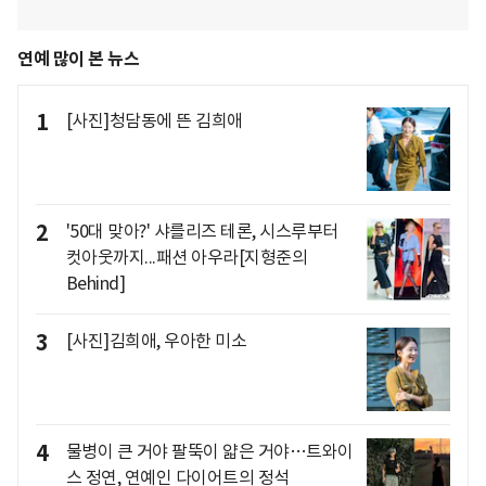
연예 많이 본 뉴스
1
[사진]청담동에 뜬 김희애
2
'50대 맞아?' 샤를리즈 테론, 시스루부터
컷아웃까지...패션 아우라[지형준의
Behind]
3
[사진]김희애, 우아한 미소
4
물병이 큰 거야 팔뚝이 얇은 거야…트와이
스 정연, 연예인 다이어트의 정석