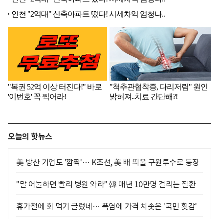
오늘의 핫뉴스
美 방산 기업도 '깜짝'… K조선, 美 배 띄울 구원투수로 등장
"말 어눌하면 빨리 병원 와라" 韓 매년 10만명 걸리는 질환
휴가철에 회 먹기 글렀네… 폭염에 가격 치솟은 '국민 횟감'