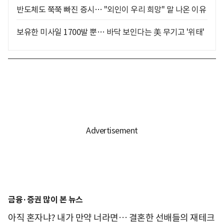
반도체도 쭉쭉 빠진 증시… "외인이 우리 희망" 말 나온 이유
보유한 미사일 1700발 뿐… 바닥 보인다는 美 무기고 '위태'
금융·증권 많이 본 뉴스
아직 혼자냐? 내가 만약 너라면… 결혼한 선배들의 재테크