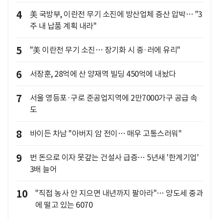
4
美 국방부, 이란전 무기 소진에 방산업체 증산 압박… "3
주 내 납품 계획 내라"
5
"美 이란전 무기 소진… 장기화 시 중·러에 유리"
6
서장훈, 28억에 산 양재역 빌딩 450억에 내놨다
7
서울 영등포·구로 준공업지역에 2만7000가구 공급 속
도
8
바이든 차남 "아버지 암 전이… 매우 고통스러워"
9
번 돈으로 이자 못갚는 건설사 급증… 5년새 '한계기업'
3배 늘어
10
"직접 농사 안 지으면 내년까지 팔아라"… 양도세 중과
에 떨고 있는 6070