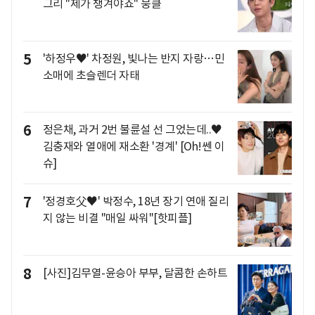
그리 "제가 챙겨야죠" 뭉클
5
'하정우♥' 차정원, 빛나는 반지 자랑…민
소매에 초슬렌더 자태
6
정은채, 과거 2번 불륜설 선 그었는데..♥
김충재와 열애에 재소환 '경계' [Oh!쎈 이
슈]
7
'정경호父♥' 박정수, 18년 장기 연애 질리
지 않는 비결 "매일 싸워"[핫피플]
8
[사진]김무열-윤승아 부부, 달콤한 손하트