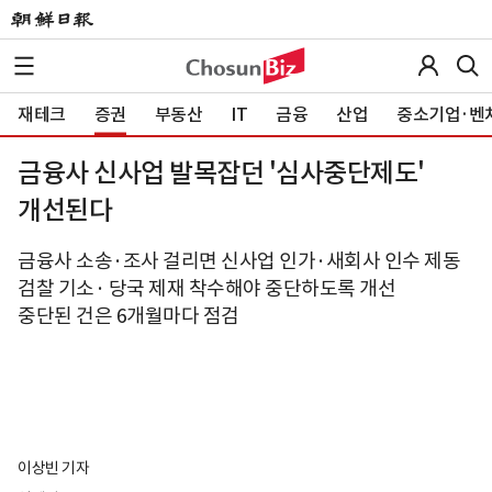
재테크
증권
부동산
IT
금융
산업
중소기업·벤
금융사 신사업 발목잡던 '심사중단제도'
개선된다
금융사 소송·조사 걸리면 신사업 인가·새회사 인수 제동
검찰 기소· 당국 제재 착수해야 중단하도록 개선
중단된 건은 6개월마다 점검
이상빈 기자