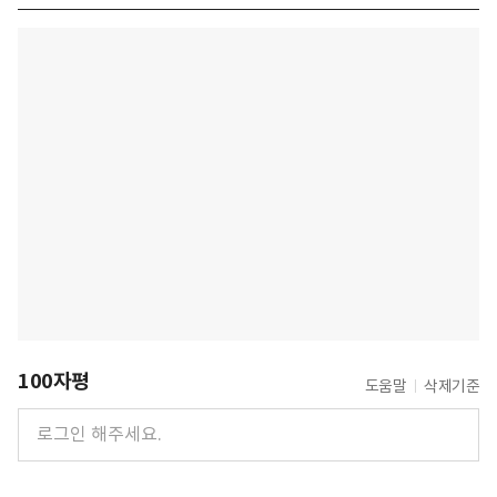
100자평
도움말
삭제기준