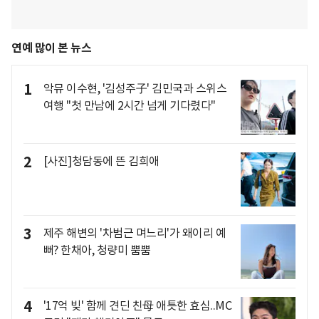
연예 많이 본 뉴스
1
악뮤 이수현, '김성주子' 김민국과 스위스
여행 "첫 만남에 2시간 넘게 기다렸다"
2
[사진]청담동에 뜬 김희애
3
제주 해변의 '차범근 며느리'가 왜이리 예
뻐? 한채아, 청량미 뿜뿜
4
'17억 빚' 함께 견딘 친母 애틋한 효심..MC