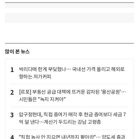
많이 본 뉴스
1
박리다매 한계 부딪혔나… 국내선 가격 올리고 해외로
향하는 저가커피
2
[르포] 부동산 공급 대책에 뜨거운 감자된 '용산공원'…
시민들은 "녹지 지켜야"
3
압구정현대, 직접 증여가 매각 후 현금 증여보다 세금 7
억 덜 낸다…계산기 두드리는 강남 고령층
4
"직접 농사 안 지으면 내년까지 팔아라"… 양도세 중과