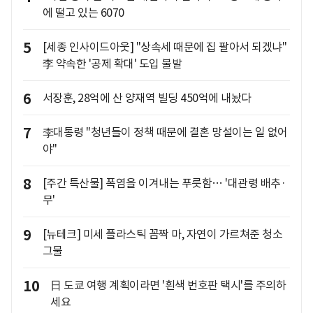
에 떨고 있는 6070
5
[세종 인사이드아웃] "상속세 때문에 집 팔아서 되겠냐"
李 약속한 '공제 확대' 도입 불발
6
서장훈, 28억에 산 양재역 빌딩 450억에 내놨다
7
李대통령 "청년들이 정책 때문에 결혼 망설이는 일 없어
야"
8
[주간 특산물] 폭염을 이겨내는 푸릇함… '대관령 배추·
무'
9
[뉴테크] 미세 플라스틱 꼼짝 마, 자연이 가르쳐준 청소
그물
10
日 도쿄 여행 계획이라면 '흰색 번호판 택시'를 주의하
세요