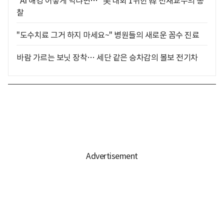
"AI 해킹 어떻게 막냐면…" 美 대회 1위한 韓 천재교수의 통
찰
"도수치료 그거 하지 마세요~" 병원들의 새로운 꼼수 진료
바람 가르는 보닛 장착… 세단 같은 승차감의 볼보 전기차