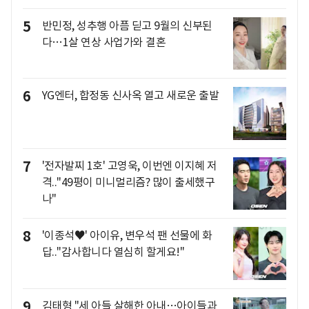
5
반민정, 성추행 아픔 딛고 9월의 신부된
다…1살 연상 사업가와 결혼
6
YG엔터, 합정동 신사옥 열고 새로운 출발
7
'전자발찌 1호' 고영욱, 이번엔 이지혜 저
격.."49평이 미니멀리즘? 많이 출세했구
나"
8
'이종석♥' 아이유, 변우석 팬 선물에 화
답.."감사합니다 열심히 할게요!"
9
김태형 "세 아들 살해한 아내…아이들과