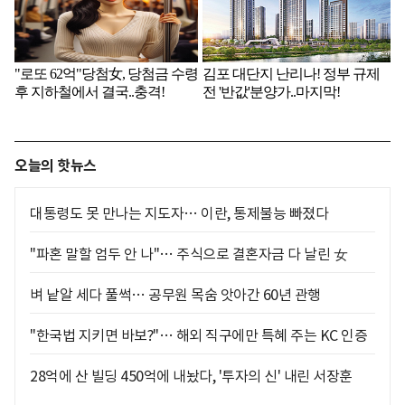
오늘의 핫뉴스
대통령도 못 만나는 지도자… 이란, 통제불능 빠졌다
"파혼 말할 엄두 안 나"… 주식으로 결혼자금 다 날린 女
벼 낱알 세다 풀썩… 공무원 목숨 앗아간 60년 관행
"한국법 지키면 바보?"… 해외 직구에만 특혜 주는 KC 인증
28억에 산 빌딩 450억에 내놨다, '투자의 신' 내린 서장훈