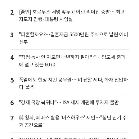
2
[줌인] 호르무즈 서명 앞두고 이란 리더십 증발… 최고
지도자 잠행·대통령 사임설
3
"파혼할까요?…결혼자금 5500만원 주식으로 날린 예비
신부
4
"직접 농사 안 지으면 내년까지 팔아라"… 양도세 중과
에 떨고 있는 6070
5
폭염에도 현장 지킨 공무원… 벼 낱알 세다, 화재 진압하
다 '풀썩'
6
"강제 국장 복귀냐"… ISA 세제 개편에 투자자 불만
7
與 황희, 폐버스 활용 '버스하우스' 제안…"청년 단기 주
거 공간으로"