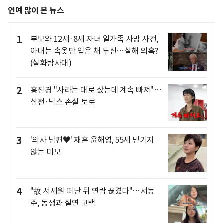
연예 많이 본 뉴스
1
부모와 12세·8세 자녀 일가족 사망 사건,
아내는 속옷만 입은 채 투신…살해 의혹?
(실화탐사대)
2
홍진경 "사라는 대로 샀는데 계속 빠져"…
삼전·닉스 손실 토로
3
'의사 남편♥' 재혼 윤해영, 55세 믿기지
않는 미모
4
"故 서세원 떠난 뒤 연락 끊겼다"…서동
주, 동생과 절연 고백