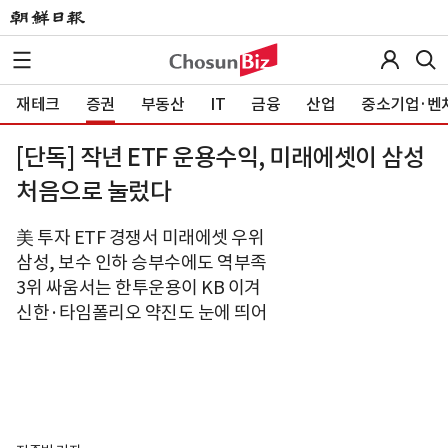
재테크
증권
부동산
IT
금융
산업
중소기업·벤
[단독] 작년 ETF 운용수익, 미래에셋이 삼성
처음으로 눌렀다
美 투자 ETF 경쟁서 미래에셋 우위
삼성, 보수 인하 승부수에도 역부족
3위 싸움서는 한투운용이 KB 이겨
신한·타임폴리오 약진도 눈에 띄어