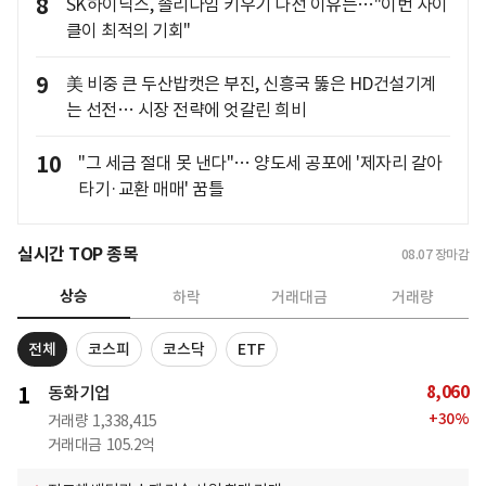
8
SK하이닉스, 솔리다임 키우기 나선 이유는…"이번 사이
클이 최적의 기회"
9
美 비중 큰 두산밥캣은 부진, 신흥국 뚫은 HD건설기계
는 선전… 시장 전략에 엇갈린 희비
10
"그 세금 절대 못 낸다"… 양도세 공포에 '제자리 갈아
타기·교환 매매' 꿈틀
실시간 TOP 종목
08.07
장마감
상승
하락
거래대금
거래량
전체
코스피
코스닥
ETF
8,060
1
동화기업
+
30
%
거래량
1,338,415
거래대금
105.2억