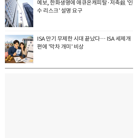
예보, 한화생명에 애큐온캐피탈·저축銀 '인
수 리스크' 설명 요구
ISA 만기 무제한 시대 끝났다… ISA 세제개
편에 '막차 개미' 비상