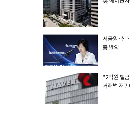
英 에버딘자
서금원·신복
중 발의
"2억원 벌금
거래법 재판