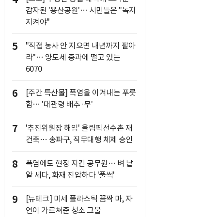
감자된 '용산공원'… 시민들은 "녹지
지켜야"
5
"직접 농사 안 지으면 내년까지 팔아
라"… 양도세 중과에 떨고 있는
6070
6
[주간 특산물] 폭염을 이겨내는 푸릇
함… '대관령 배추·무'
7
'추진위원장 해임' 올림픽선수촌 재
건축… 송파구, 직무대행 체제 승인
8
폭염에도 현장 지킨 공무원… 벼 낱
알 세다, 화재 진압하다 '풀썩'
9
[뉴테크] 미세 플라스틱 꼼짝 마, 자
연이 가르쳐준 청소 그물