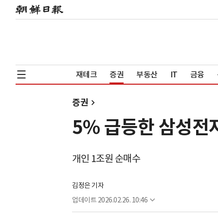
재테크
증권
부동산
IT
금융
증권
5% 급등한 삼성전
개인 1조원 순매수
김정은 기자
업데이트
2026.02.26. 10:46