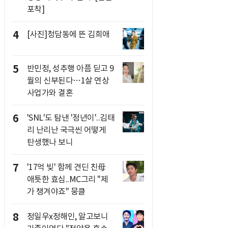
포착]
4
[사진]청담동에 뜬 김희애
5
반민정, 성추행 아픔 딛고 9
월의 신부된다…1살 연상
사업가와 결혼
6
'SNL'도 탐낸 '정년이'..김태
리 난리난 국극씬 어떻게
탄생했나 보니
7
'17억 빚' 함께 견딘 친母
애틋한 효심..MC그리 "제
가 챙겨야죠" 뭉클
8
정일우x정해인, 알고보니