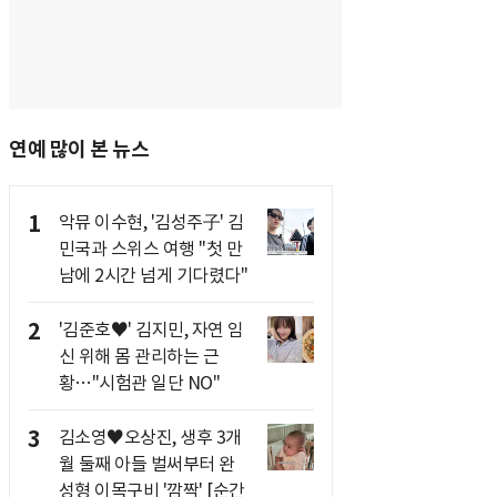
연예 많이 본 뉴스
1
악뮤 이수현, '김성주子' 김
민국과 스위스 여행 "첫 만
남에 2시간 넘게 기다렸다"
2
'김준호♥' 김지민, 자연 임
신 위해 몸 관리하는 근
황…"시험관 일단 NO"
3
김소영♥오상진, 생후 3개
월 둘째 아들 벌써부터 완
성형 이목구비 '깜짝' [순간