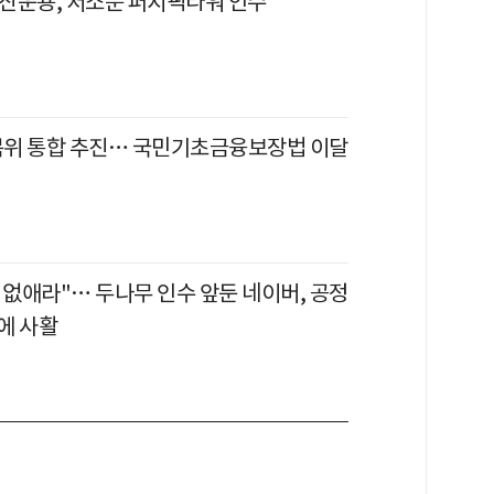
산운용, 서소문 퍼시픽타워 인수
위 통합 추진… 국민기초금융보장법 이달
 없애라"… 두나무 인수 앞둔 네이버, 공정
에 사활