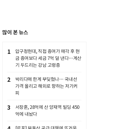
많이 본 뉴스
1
압구정현대, 직접 증여가 매각 후 현
금 증여보다 세금 7억 덜 낸다…계산
기 두드리는 강남 고령층
2
박리다매 한계 부딪혔나… 국내선
가격 올리고 해외로 향하는 저가커
피
3
서장훈, 28억에 산 양재역 빌딩 450
억에 내놨다
4
[르포] 부동산 공급 대책에 뜨거운