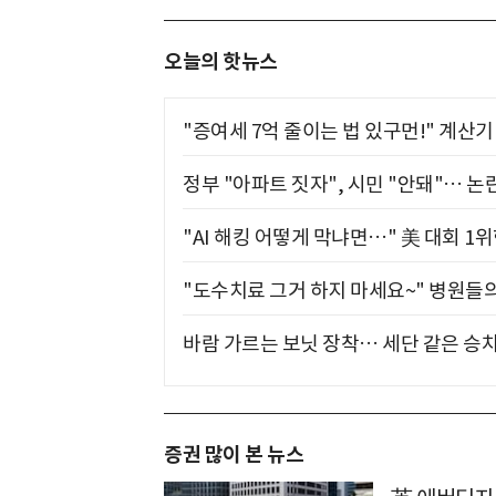
오늘의 핫뉴스
"증여세 7억 줄이는 법 있구먼!" 계산
정부 "아파트 짓자", 시민 "안돼"… 논란
"AI 해킹 어떻게 막냐면…" 美 대회 1
"도수치료 그거 하지 마세요~" 병원들
바람 가르는 보닛 장착… 세단 같은 승
증권 많이 본 뉴스