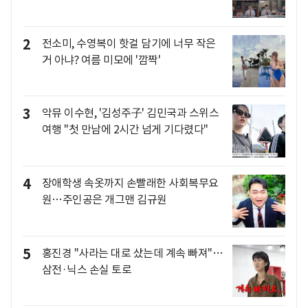
2
전소미, 수영복이 핫걸 담기에 너무 작은
거 아냐? 여름 미모에 '깜짝'
3
악뮤 이수현, '김성주子' 김민국과 스위스
여행 "첫 만남에 2시간 넘게 기다렸다"
4
장애학생 속옷까지 손빨래한 사회복무요
원…주인공은 개그맨 김규원
5
홍진경 "사라는 대로 샀는데 계속 빠져"…
삼전·닉스 손실 토로