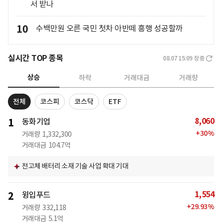
서 받나
10
수백만원 오른 국민 첫차 아반떼 흥행 성공할까
실시간 TOP 종목
08.07 15:09
장중
상승
하락
거래대금
거래량
전체
코스피
코스닥
ETF
8,060
1
동화기업
+
30
%
거래량
1,332,300
거래대금
104.7억
전고체 배터리 소재 기술 사업 확대 기대
1,554
2
윙입푸드
+
29.93
%
거래량
332,118
거래대금
5.1억