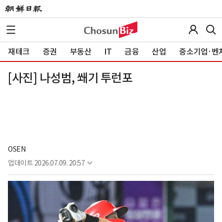
재테크
증권
부동산
IT
금융
산업
중소기업·벤
[사진] 나성범, 쐐기 투런포
OSEN
업데이트
2026.07.09. 20:57