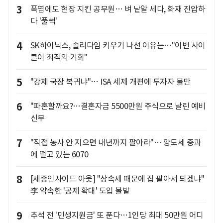
3
폭염에도 현장 지킨 공무원… 벼 낱알 세다, 화재 진압하
다 '풀썩'
4
SK하이닉스, 솔리다임 키우기 나선 이유는…"이번 사이
클이 최적의 기회"
5
"강제 국장 복귀냐"… ISA 세제 개편에 투자자 불만
6
"파혼할까요?…결혼자금 5500만원 주식으로 날린 예비
신부
7
"직접 농사 안 지으면 내년까지 팔아라"… 양도세 중과
에 떨고 있는 6070
8
[세종인사이드 아웃] "상속세 때문에 집 팔아서 되겠냐"
李 약속한 '공제 확대' 도입 불발
9
추석 전 '민생지원금' 또 푼다…1인당 최대 50만원 어디