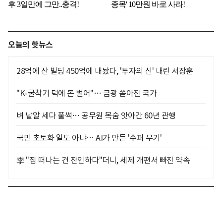
오늘의 핫뉴스
28억에 산 빌딩 450억에 내놨다, '투자의 신' 내린 서장훈
"K-굴착기 덕에 돈 벌어"… 금광 쏟아진 국가
벼 낱알 세다 풀썩… 공무원 목숨 앗아간 60년 관행
국민 초토화 일도 아냐… AI가 만든 '수퍼 무기'
李 "집 떠나는 건 잔인하다"더니, 세제 개편서 빠진 약속