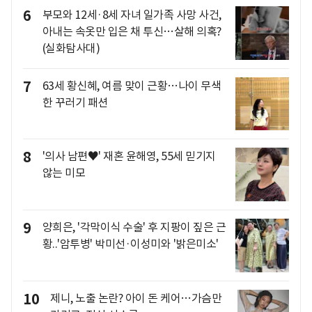
6
부모와 12세·8세 자녀 일가족 사망 사건,
아내는 속옷만 입은 채 투신…살해 의혹?
(실화탐사대)
7
63세 황신혜, 여름 맞이 근황…나이 무색
한 꾸러기 패션
8
'의사 남편♥' 재혼 윤해영, 55세 믿기지
않는 미모
9
양희은, '각막이식 수술' 후 지팡이 짚은 근
황..'암투병' 박미선·이성미와 '밝은미소'
10
제니, 노출 논란? 아이 돈 케어…가슴만