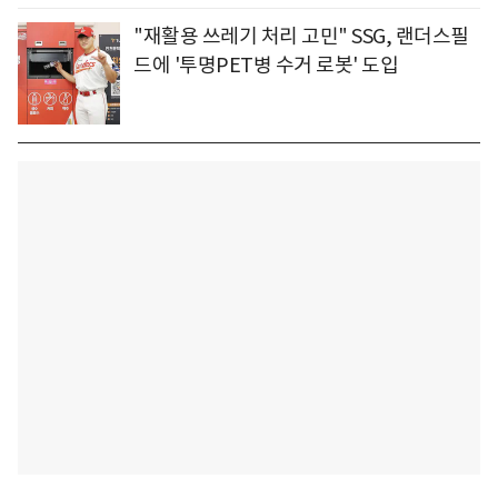
"재활용 쓰레기 처리 고민" SSG, 랜더스필
드에 '투명PET병 수거 로봇' 도입