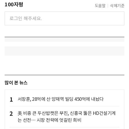
100자평
도움말
삭제기준
많이 본 뉴스
1
서장훈, 28억에 산 양재역 빌딩 450억에 내놨다
2
美 비중 큰 두산밥캣은 부진, 신흥국 뚫은 HD건설기계
는 선전… 시장 전략에 엇갈린 희비