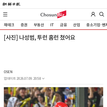
재테크
증권
부동산
IT
금융
산업
중소기업·벤
[사진] 나성범, 투런 홈런 쳤어요
OSEN
업데이트
2026.07.09. 20:58