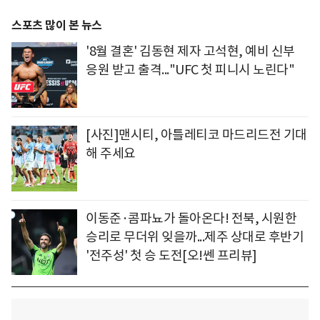
스포츠 많이 본 뉴스
'8월 결혼' 김동현 제자 고석현, 예비 신부
응원 받고 출격..."UFC 첫 피니시 노린다"
[사진]맨시티, 아틀레티코 마드리드전 기대
해 주세요
이동준·콤파뇨가 돌아온다! 전북, 시원한
승리로 무더위 잊을까...제주 상대로 후반기
'전주성' 첫 승 도전[오!쎈 프리뷰]