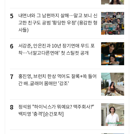
5
내연녀와 그 남편까지 살해…알고 보니 신
고한 친구도 공범 '황당한 우정' (용감한 형
사들)
6
서강준, 안은진과 10년 장기연애 무드 포
착…'너말고다른연애' 첫 스틸컷 공개
7
홍진영, 브런치 한상 먹어도 잘록+쏙 들어
간 배..글래머 몸매만 '강조'
8
정석원 "하이닉스가 뭐예요? 맥주회사?"
백지영 '충격'[순간포착]