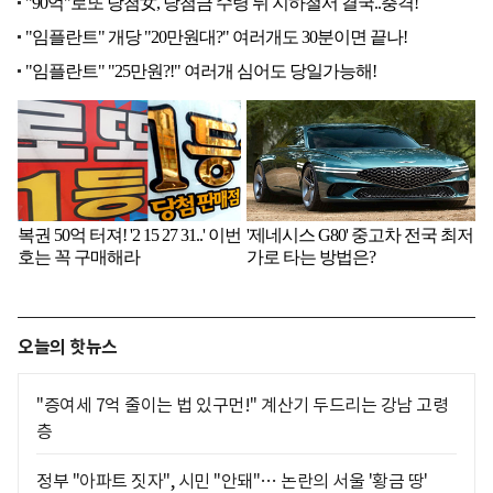
오늘의 핫뉴스
"증여세 7억 줄이는 법 있구먼!" 계산기 두드리는 강남 고령
층
정부 "아파트 짓자", 시민 "안돼"… 논란의 서울 '황금 땅'