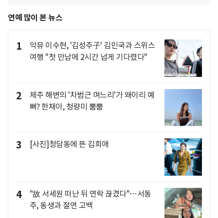
연예 많이 본 뉴스
1
악뮤 이수현, '김성주子' 김민국과 스위스
여행 "첫 만남에 2시간 넘게 기다렸다"
2
제주 해변의 '차범근 며느리'가 왜이리 예
뻐? 한채아, 청량미 뿜뿜
3
[사진]청담동에 뜬 김희애
4
"故 서세원 떠난 뒤 연락 끊겼다"…서동
주, 동생과 절연 고백