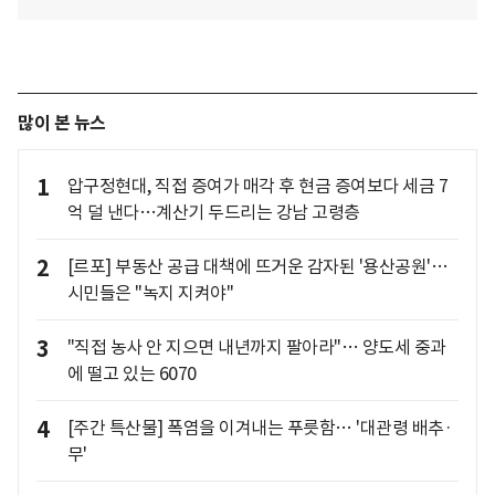
많이 본 뉴스
1
압구정현대, 직접 증여가 매각 후 현금 증여보다 세금 7
억 덜 낸다…계산기 두드리는 강남 고령층
2
[르포] 부동산 공급 대책에 뜨거운 감자된 '용산공원'…
시민들은 "녹지 지켜야"
3
"직접 농사 안 지으면 내년까지 팔아라"… 양도세 중과
에 떨고 있는 6070
4
[주간 특산물] 폭염을 이겨내는 푸릇함… '대관령 배추·
무'