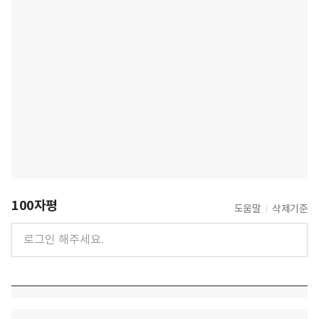
100자평
도움말
삭제기준