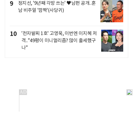
9
정지선, '9년째 각방 쓰는' ♥남편 공개..훈
남 비주얼 '깜짝'(사당귀)
10
'전자발찌 1호' 고영욱, 이번엔 이지혜 저
격.."49평이 미니멀리즘? 많이 출세했구
나"
개인정보처리방침
앱설치(Android)
본 사이트의 주가 시세정보는 정보 제공 목적이며, 오류가
발생하거나 지연될 수 있습니다.