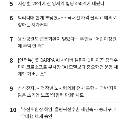
5
서장훈, 28억에 산 양재역 빌딩 450억에 내놨다
6
박리다매 한계 부딪혔나… 국내선 가격 올리고 해외로
향하는 저가커피
7
용산공원도 근조화환이 덮었다… 주민들 "어린이정원
에 주택 안 돼"
8
[인터뷰] 美 DARPA AI 사이버 챌린지 1위 이끈 김태수
마이크로소프트 부사장 "AI 모델보다 중요한건 운영 체
계와 거버넌스"
9
삼성전자, 사업장별 노사협의회 전사 통합… 과반 지위
잃은 초기업 노조 '영향력 만회' 시도
10
'추진위원장 해임' 올림픽선수촌 재건축… 송파구, 직
무대행 체제 승인