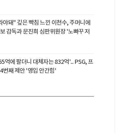
라야돼" 깊은 빡침 느낀 이천수, 주머니에
명보 감독과 문진희 심판위원장 '노빠꾸 저
5억에 팔더니 대체자는 832억'.. PSG, 프
4번째 제안 '영입 안간힘'