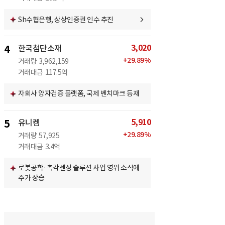
Sh수협은행, 상상인증권 인수 추진
3,020
4
한국첨단소재
+
29.89
%
거래량
3,962,159
거래대금
117.5억
자회사 양자검증 플랫폼, 국제 벤치마크 등재
5,910
5
유니켐
+
29.89
%
거래량
57,925
거래대금
3.4억
로봇공학·촉각센싱 솔루션 사업 영위 소식에
주가 상승