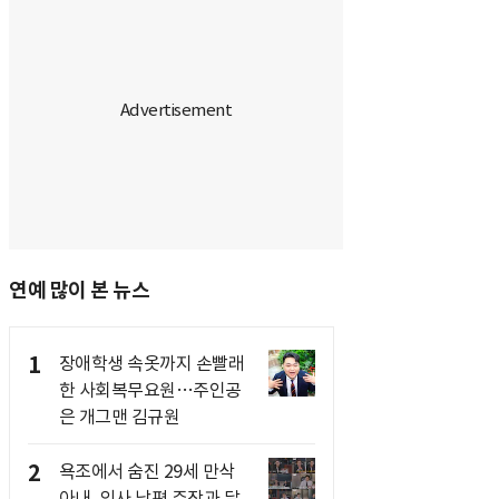
연예 많이 본 뉴스
1
장애학생 속옷까지 손빨래
한 사회복무요원…주인공
은 개그맨 김규원
2
욕조에서 숨진 29세 만삭
아내, 의사 남편 주장과 달