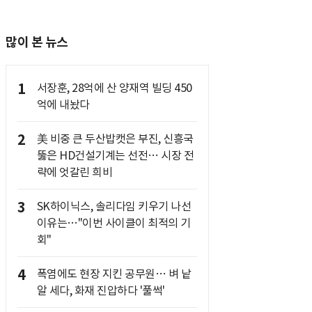
많이 본 뉴스
1
서장훈, 28억에 산 양재역 빌딩 450
억에 내놨다
2
美 비중 큰 두산밥캣은 부진, 신흥국
뚫은 HD건설기계는 선전… 시장 전
략에 엇갈린 희비
3
SK하이닉스, 솔리다임 키우기 나선
이유는…"이번 사이클이 최적의 기
회"
4
폭염에도 현장 지킨 공무원… 벼 낱
알 세다, 화재 진압하다 '풀썩'