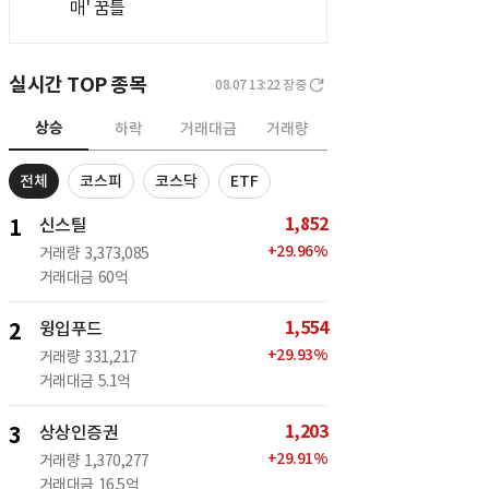
매' 꿈틀
실시간 TOP 종목
08.07 13:22
장중
상승
하락
거래대금
거래량
전체
코스피
코스닥
ETF
1,852
1
신스틸
+
29.96
%
거래량
3,373,085
거래대금
60억
1,554
2
윙입푸드
+
29.93
%
거래량
331,217
거래대금
5.1억
1,203
3
상상인증권
+
29.91
%
거래량
1,370,277
거래대금
16.5억