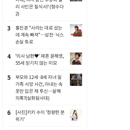
리 사인은 질식사? (형수다
2)
3
홍진경 "사라는 대로 샀는
데 계속 빠져"…삼전·닉스
손실 토로
4
'의사 남편♥' 재혼 윤해영,
55세 믿기지 않는 미모
5
부모와 12세·8세 자녀 일
가족 사망 사건, 아내는 속
옷만 입은 채 투신…살해
의혹?(실화탐사대)
6
[사진]키키 수이 '청량한 분
위기'