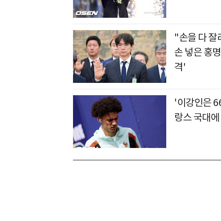
"손을 다 잘
손 넣은 홍
격'
'이강인은 66
랑스 국대에 