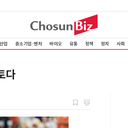
산업
중소기업·벤처
바이오
유통
정책
정치
사회
토다