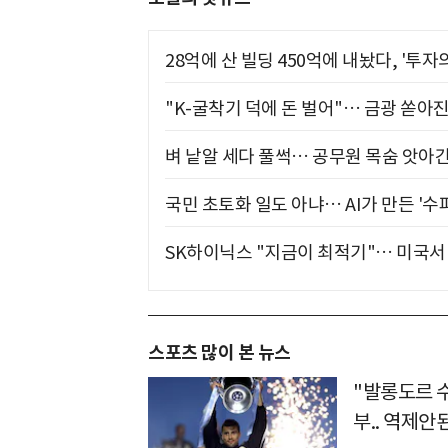
28억에 산 빌딩 450억에 내놨다, '투자
"K-굴착기 덕에 돈 벌어"… 금광 쏟아
벼 낱알 세다 풀썩… 공무원 목숨 앗아간
국민 초토화 일도 아냐… AI가 만든 '수
SK하이닉스 "지금이 최적기"… 미국서 
스포츠 많이 본 뉴스
"발롱도르 수
부.. 역제안