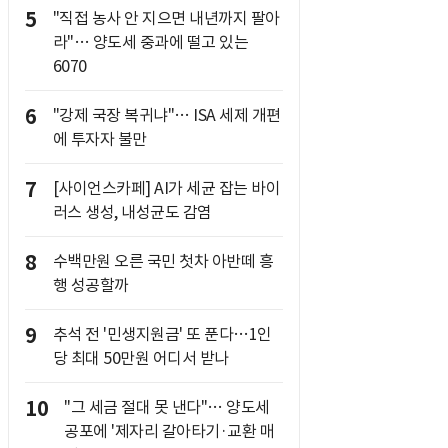
5
"직접 농사 안 지으면 내년까지 팔아
라"… 양도세 중과에 떨고 있는
6070
6
"강제 국장 복귀냐"… ISA 세제 개편
에 투자자 불만
7
[사이언스카페] AI가 세균 잡는 바이
러스 생성, 내성균도 감염
8
수백만원 오른 국민 첫차 아반떼 흥
행 성공할까
9
추석 전 '민생지원금' 또 푼다…1인
당 최대 50만원 어디서 받나
10
"그 세금 절대 못 낸다"… 양도세
공포에 '제자리 갈아타기·교환 매