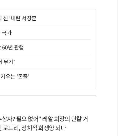
의 신' 내린 서장훈
진 국가
 60년 관행
퍼 무기'
키우는 '돈줄'
상자? 필요 없어" 레알 회장의 단칼 거
된 로드리, 정치적 희생양 되나