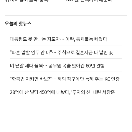
오늘의 핫뉴스
대통령도 못 만나는 지도자… 이란, 통제불능 빠졌다
"파혼 말할 엄두 안 나"… 주식으로 결혼자금 다 날린 女
벼 낱알 세다 풀썩… 공무원 목숨 앗아간 60년 관행
"한국법 지키면 바보?"… 해외 직구에만 특혜 주는 KC 인증
28억에 산 빌딩 450억에 내놨다, '투자의 신' 내린 서장훈