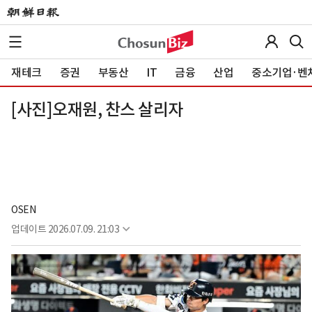
재테크
증권
부동산
IT
금융
산업
중소기업·벤
[사진]오재원, 찬스 살리자
OSEN
업데이트
2026.07.09. 21:03