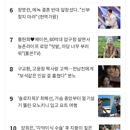
6
장영란, 에녹 결혼 반대 앞장섰다.."신부
찾지 마라" (현역가왕)
7
홍현희♥제이쓴, 80억대 압구정 살면서
농촌라이프 로망 "텃밭, 마당 너무 부러
워"(홍쓴TV)
8
구교환, 고윤정 짝사랑 고백…전남친에게
"보석같은 인갈 걸 훔쳤다" 분노
9
'솔로지옥3' 최혜선, 가슴 중앙부터 얼기설
기 뚫린 모노키니 입고 요트 여행
10
양희은, '각막이식 수술' 후 지팡이 짚은