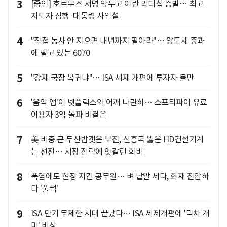
3
[줌인] 호르무즈 서명 앞두고 이란 리더십 증발… 최고
지도자 잠행·대통령 사임설
4
"직접 농사 안 지으면 내년까지 팔아라"… 양도세 중과
에 떨고 있는 6070
5
"강제 국장 복귀냐"… ISA 세제 개편에 투자자 불만
6
'음악 앱'이 넷플릭스와 어깨 나란히… 스포티파이 유료
이용자 3억 돌파 비결은
7
美 비중 큰 두산밥캣은 부진, 신흥국 뚫은 HD건설기계
는 선전… 시장 전략에 엇갈린 희비
8
폭염에도 현장 지킨 공무원… 벼 낱알 세다, 화재 진압하
다 '풀썩'
9
ISA 만기 무제한 시대 끝났다… ISA 세제개편에 '막차 개
미' 비상