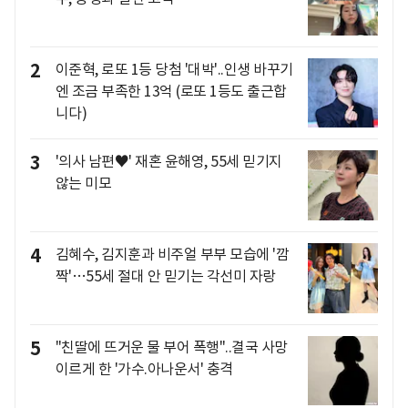
2
이준혁, 로또 1등 당첨 '대박'..인생 바꾸기
엔 조금 부족한 13억 (로또 1등도 출근합
니다)
3
'의사 남편♥' 재혼 윤해영, 55세 믿기지
않는 미모
4
김혜수, 김지훈과 비주얼 부부 모습에 '깜
짝'…55세 절대 안 믿기는 각선미 자랑
5
"친딸에 뜨거운 물 부어 폭행"..결국 사망
이르게 한 '가수.아나운서' 충격