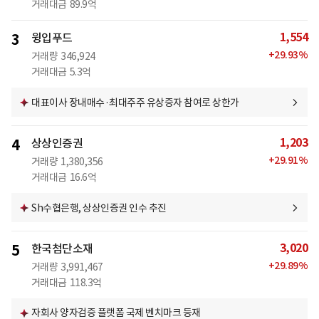
거래대금
89.9억
1,554
3
윙입푸드
+
29.93
%
거래량
346,924
거래대금
5.3억
대표이사 장내매수·최대주주 유상증자 참여로 상한가
1,203
4
상상인증권
+
29.91
%
거래량
1,380,356
거래대금
16.6억
Sh수협은행, 상상인증권 인수 추진
3,020
5
한국첨단소재
+
29.89
%
거래량
3,991,467
거래대금
118.3억
자회사 양자검증 플랫폼 국제 벤치마크 등재