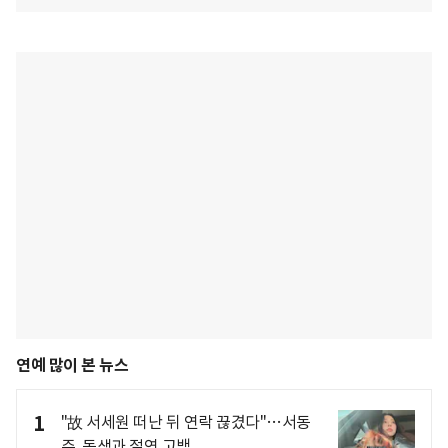
연예 많이 본 뉴스
1
"故 서세원 떠난 뒤 연락 끊겼다"…서동
주, 동생과 절연 고백